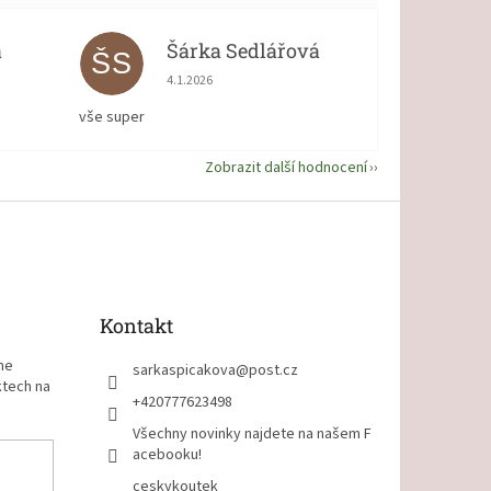
á
Šárka Sedlářová
ŠS
 5 z 5 hvězdiček.
Hodnocení obchodu je 5 z 5 hvězdiček.
4.1.2026
vše super
Zobrazit další hodnocení
Kontakt
me
sarkaspicakova
@
post.cz
ktech na
+420777623498
Všechny novinky najdete na našem F
acebooku!
ceskykoutek