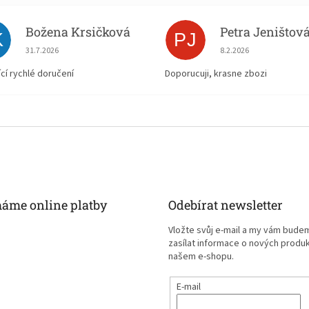
Božena Krsičková
Petra Jeništov
K
PJ
Hodnocení obchodu je 5 z 5 hvězdiček.
Hodnocení obchodu je
31.7.2026
8.2.2026
ící rychlé doručení
Doporucuji, krasne zbozi
máme online platby
Odebírat newsletter
Vložte svůj e-mail a my vám bude
zasílat informace o nových produ
našem e-shopu.
E-mail