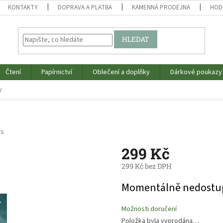
KONTAKTY
DOPRAVA A PLATBA
KAMENNÁ PRODEJNA
HOD
HLEDAT
Čtení
Papírnictví
Oblečení a doplňky
Dárkové poukazy
y
os
299 Kč
299 Kč bez DPH
Měrná
Momentálně nedostu
cena:
Možnosti doručení
Položka byla vyprodána…