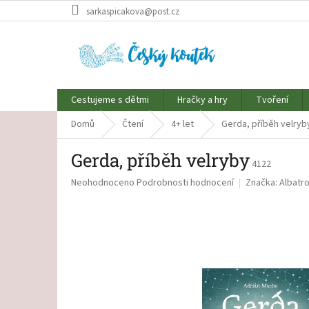
Přejít
sarkaspicakova@post.cz
na
obsah
Cestujeme s dětmi
Hračky a hry
Tvoření
Domů
Čtení
4+ let
Gerda, příběh velryb
Gerda, příběh velryby
4122
Průměrné
Neohodnoceno
Podrobnosti hodnocení
Značka:
Albatr
hodnocení
produktu
je
0,0
z
5
hvězdiček.