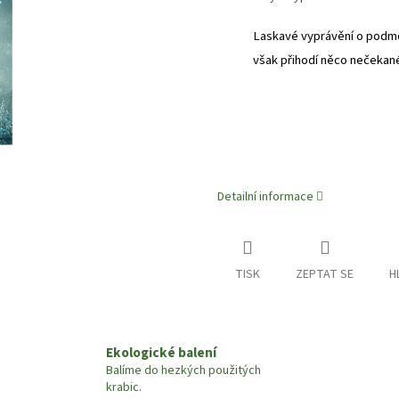
Laskavé vyprávění o podmo
však přihodí něco nečekan
Detailní informace
TISK
ZEPTAT SE
H
Ekologické balení
Balíme do hezkých použitých
krabic.