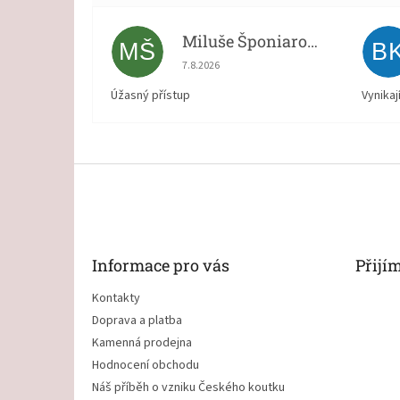
Miluše Šponiarová
MŠ
B
Hodnocení obchodu je 5 z 5 hvězdiček.
7.8.2026
Úžasný přístup
Vynikaj
Z
á
p
a
t
Informace pro vás
Přijí
í
Kontakty
Doprava a platba
Kamenná prodejna
Hodnocení obchodu
Náš příběh o vzniku Českého koutku