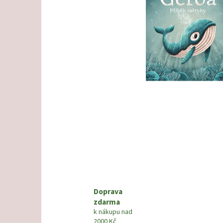
Doprava
zdarma
k nákupu nad
2000 Kč