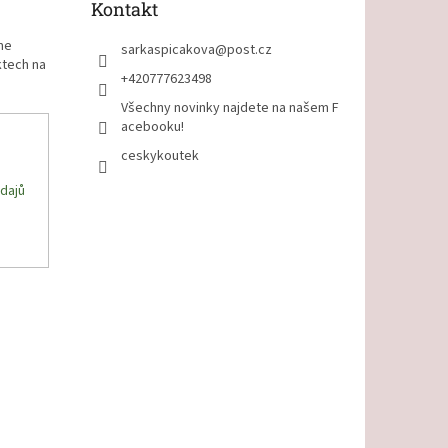
Kontakt
me
sarkaspicakova
@
post.cz
ktech na
+420777623498
Všechny novinky najdete na našem F
acebooku!
ceskykoutek
dajů