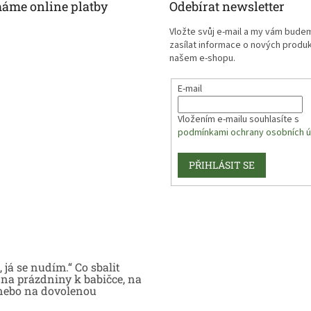
máme online platby
Odebírat newsletter
Vložte svůj e-mail a my vám bude
zasílat informace o nových produ
našem e-shopu.
E-mail
Vložením e-mailu souhlasíte s
podmínkami ochrany osobních ú
PŘIHLÁSIT SE
 já se nudím.“ Co sbalit
na prázdniny k babičce, na
nebo na dovolenou