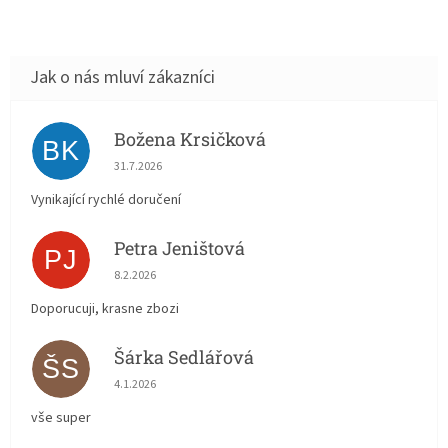
Božena Krsičková
BK
Hodnocení obchodu je 5 z 5 hvězdiček.
31.7.2026
Vynikající rychlé doručení
Petra Jeništová
PJ
Hodnocení obchodu je 5 z 5 hvězdiček.
8.2.2026
Doporucuji, krasne zbozi
Šárka Sedlářová
ŠS
Hodnocení obchodu je 5 z 5 hvězdiček.
4.1.2026
vše super