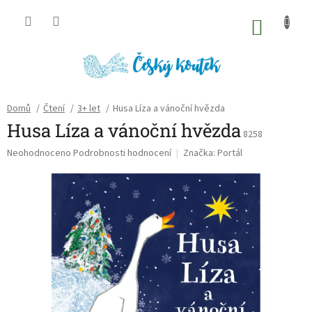
Přejít
na
NÁKU
obsah
KOŠÍK
Domů
/
Čtení
/
3+ let
/
Husa Líza a vánoční hvězda
Husa Líza a vánoční hvězda
8258
Průměrné
Neohodnoceno
Podrobnosti hodnocení
Značka:
Portál
hodnocení
produktu
je
0,0
z
5
hvězdiček.