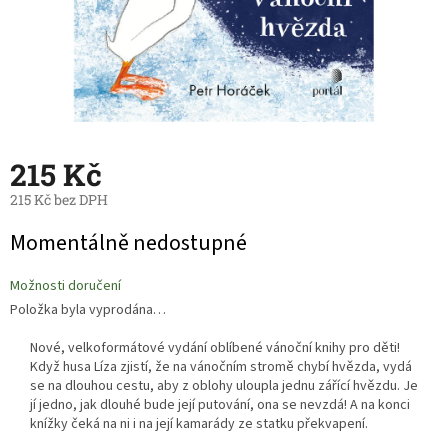
215 Kč
215 Kč bez DPH
Měrná
Momentálně nedostupné
cena:
Možnosti doručení
Položka byla vyprodána…
Nové, velkoformátové vydání oblíbené vánoční knihy pro děti!
Když husa Líza zjistí, že na vánočním stromě chybí hvězda, vydá
se na dlouhou cestu, aby z oblohy uloupla jednu zářící hvězdu. Je
jí jedno, jak dlouhé bude její putování, ona se nevzdá! A na konci
knížky čeká na ni i na její kamarády ze statku překvapení.