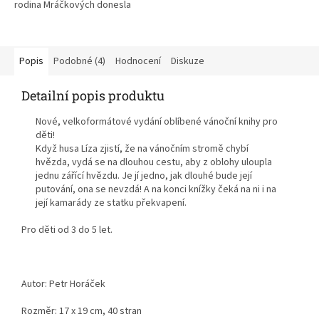
rodina Mráčkových donesla
domů spolu s vánočním
stromečkem.
Popis
Podobné (4)
Hodnocení
Diskuze
Detailní popis produktu
Nové, velkoformátové vydání oblíbené vánoční knihy pro
děti!
Když husa Líza zjistí, že na vánočním stromě chybí
hvězda, vydá se na dlouhou cestu, aby z oblohy uloupla
jednu zářící hvězdu. Je jí jedno, jak dlouhé bude její
putování, ona se nevzdá! A na konci knížky čeká na ni i na
její kamarády ze statku překvapení.
Pro děti od 3 do 5 let.
Autor: Petr Horáček
Rozměr: 17 x 19 cm, 40 stran