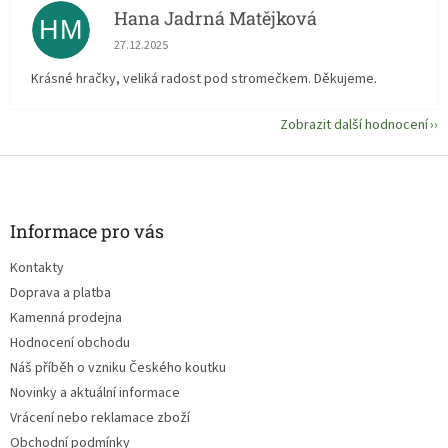
Hana Jadrná Matějková
HM
Hodnocení obchodu je 5 z 5 hvězdiček.
27.12.2025
Krásné hračky, veliká radost pod stromečkem. Děkujeme.
Zobrazit další hodnocení
Z
á
p
a
Informace pro vás
t
Kontakty
í
Doprava a platba
Kamenná prodejna
Hodnocení obchodu
Náš příběh o vzniku Českého koutku
Novinky a aktuální informace
Vrácení nebo reklamace zboží
Obchodní podmínky