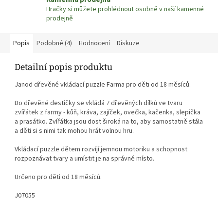
Hračky si můžete prohlédnout osobně v naší kamenné
prodejně
Popis
Podobné (4)
Hodnocení
Diskuze
Detailní popis produktu
Janod dřevěné vkládací puzzle Farma pro děti od 18 měsíců
.
Do dřevěné destičky se vkládá 7 dřevěných dílků ve tvaru
zvířátek z farmy - kůň, kráva, zajíček, ovečka, kačenka, slepička
a prasátko. Zvířátka jsou dost široká na to, aby samostatně stála
a děti si s nimi tak mohou hrát volnou hru.
Vkládací puzzle dětem rozvíjí jemnou motoriku a schopnost
rozpoznávat tvary a umístit je na správné místo.
Určeno pro děti od 18 měsíců.
J07055