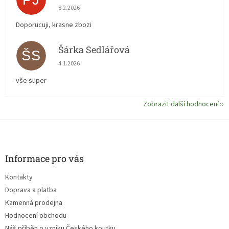
PJ
Hodnocení obchodu je 5 z 5 hvězdiček.
8.2.2026
Doporucuji, krasne zbozi
Šárka Sedlářová
ŠS
Hodnocení obchodu je 5 z 5 hvězdiček.
4.1.2026
vše super
Zobrazit další hodnocení
Z
á
p
a
Informace pro vás
t
Kontakty
í
Doprava a platba
Kamenná prodejna
Hodnocení obchodu
Náš příběh o vzniku Českého koutku