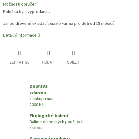
Možnosti doručení
Položka byla vyprodána…
Janod dřevěné vkládací puzzle Farma pro děti od 18 měsíců
.
Detailní informace
ZEPTAT SE
HLÍDAT
SDÍLET
Doprava
zdarma
k nákupu nad
2000 Kč
Ekologické balení
Balíme do hezkých použitých
krabic.
Kamenná prodejna