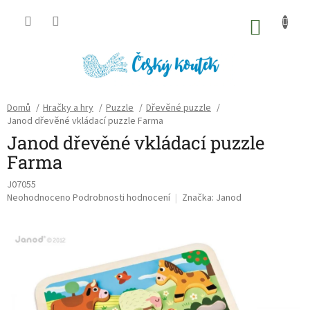
Přejít
na
NÁKU
obsah
KOŠÍK
Domů
/
Hračky a hry
/
Puzzle
/
Dřevěné puzzle
/
Janod dřevěné vkládací puzzle Farma
Janod dřevěné vkládací puzzle
Farma
J07055
Průměrné
Neohodnoceno
Podrobnosti hodnocení
Značka:
Janod
hodnocení
produktu
je
0,0
z
5
hvězdiček.