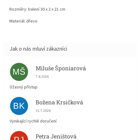
Rozměry: balení 30 x 2 x 21 cm
Materiál: dřevo
Miluše Šponiarová
MŠ
Hodnocení obchodu je 5 z 5 hvězdiček.
7.8.2026
Úžasný přístup
Božena Krsičková
BK
Hodnocení obchodu je 5 z 5 hvězdiček.
31.7.2026
Vynikající rychlé doručení
Petra Jeništová