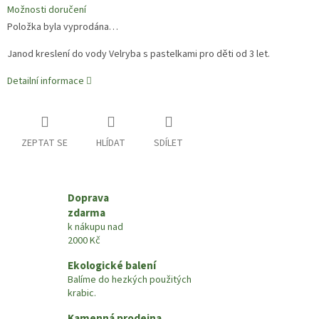
Možnosti doručení
Položka byla vyprodána…
Janod kreslení do vody Velryba s pastelkami pro děti od 3 let.
Detailní informace
ZEPTAT SE
HLÍDAT
SDÍLET
Doprava
zdarma
k nákupu nad
2000 Kč
Ekologické balení
Balíme do hezkých použitých
krabic.
Kamenná prodejna