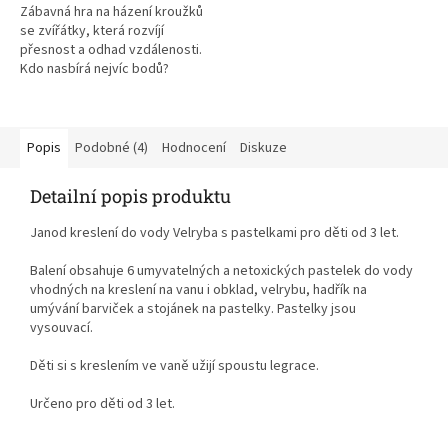
Zábavná hra na házení kroužků
se zvířátky, která rozvíjí
přesnost a odhad vzdálenosti.
Kdo nasbírá nejvíc bodů?
S hrou si užijete určitě spoustu
zábavy.
Popis
Podobné (4)
Hodnocení
Diskuze
Skvělá dětská venkovní i vnitřní
hra se zvířátky rozvíjejí také
Detailní popis produktu
motoriku a koordinaci.
Janod kreslení do vody Velryba s pastelkami pro děti od 3 let.
Balení obsahuje 6 umyvatelných a netoxických pastelek do vody
vhodných na kreslení na vanu i obklad, velrybu, hadřík na
umývání barviček a stojánek na pastelky. Pastelky jsou
vysouvací.
Děti si s kreslením ve vaně užijí spoustu legrace.
Určeno pro děti od 3 let.