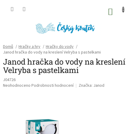
Přejít
na
NÁKU
obsah
KOŠÍK
Domů
/
Hračky a hry
/
Hračky do vody
/
Janod hračka do vody na kreslení Velryba s pastelkami
Janod hračka do vody na kreslení
Velryba s pastelkami
J04726
Průměrné
Neohodnoceno
Podrobnosti hodnocení
Značka:
Janod
hodnocení
produktu
je
0,0
z
5
hvězdiček.