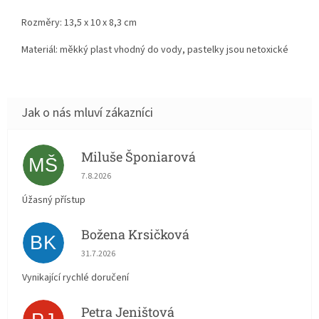
Rozměry: 13,5 x 10 x 8,3 cm
Materiál: měkký plast vhodný do vody, pastelky jsou netoxické
Miluše Šponiarová
MŠ
Hodnocení obchodu je 5 z 5 hvězdiček.
7.8.2026
Úžasný přístup
Božena Krsičková
BK
Hodnocení obchodu je 5 z 5 hvězdiček.
31.7.2026
Vynikající rychlé doručení
Petra Jeništová