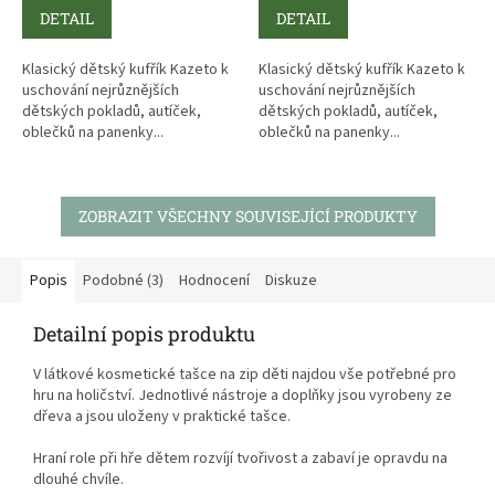
DETAIL
DETAIL
Klasický dětský kufřík Kazeto k
Klasický dětský kufřík Kazeto k
uschování nejrůznějších
uschování nejrůznějších
dětských pokladů, autíček,
dětských pokladů, autíček,
oblečků na panenky...
oblečků na panenky...
ZOBRAZIT VŠECHNY SOUVISEJÍCÍ PRODUKTY
Popis
Podobné (3)
Hodnocení
Diskuze
Detailní popis produktu
V látkové kosmetické tašce na zip děti najdou vše potřebné pro
hru na holičství. Jednotlivé nástroje a doplňky jsou vyrobeny ze
dřeva a jsou uloženy v praktické tašce.
Hraní role při hře dětem rozvíjí tvořivost a zabaví je opravdu na
dlouhé chvíle.