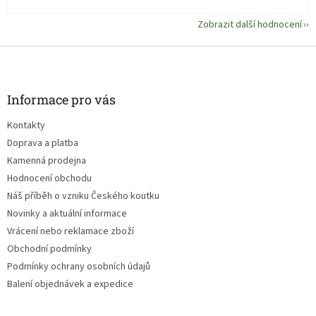
Zobrazit další hodnocení
Z
á
p
a
Informace pro vás
t
Kontakty
í
Doprava a platba
Kamenná prodejna
Hodnocení obchodu
Náš příběh o vzniku Českého koutku
Novinky a aktuální informace
Vrácení nebo reklamace zboží
Obchodní podmínky
Podmínky ochrany osobních údajů
Balení objednávek a expedice