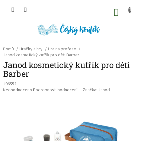
Přejít
na
NÁKU
obsah
KOŠÍK
Domů
/
Hračky a hry
/
Hra na profese
/
Janod kosmetický kufřík pro děti Barber
Janod kosmetický kufřík pro děti
Barber
J06552
Průměrné
Neohodnoceno
Podrobnosti hodnocení
Značka:
Janod
hodnocení
produktu
je
0,0
z
5
hvězdiček.