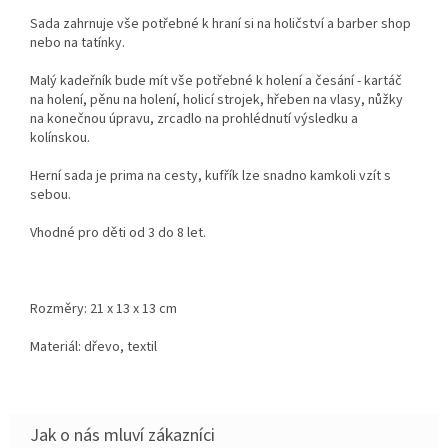
Sada zahrnuje vše potřebné k hraní si na holičství a barber shop
nebo na tatínky.
Malý kadeřník bude mít vše potřebné k holení a česání - kartáč
na holení, pěnu na holení, holicí strojek, hřeben na vlasy, nůžky
na konečnou úpravu, zrcadlo na prohlédnutí výsledku a
kolínskou.
Herní sada je prima na cesty, kufřík lze snadno kamkoli vzít s
sebou.
Vhodné pro děti od 3 do 8 let.
Rozměry:
21 x 13 x 13 cm
Materiál: dřevo, textil