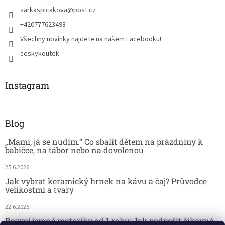
sarkaspicakova
@
post.cz
+420777623498
Všechny novinky najdete na našem Facebooku!
ceskykoutek
Instagram
Blog
„Mami, já se nudím.“ Co sbalit dětem na prázdniny k
babičce, na tábor nebo na dovolenou
25.6.2026
Jak vybrat keramický hrnek na kávu a čaj? Průvodce
velikostmi a tvary
22.6.2026
Rozvoj jemné motoriky od 1 roku: Jak podpořit šikovné