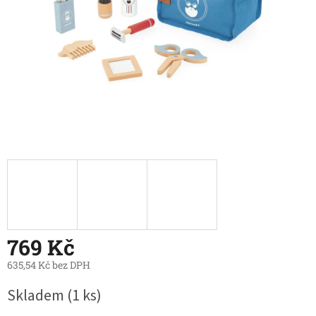
769 Kč
635,54 Kč bez DPH
Měrná
Skladem
(1 ks)
cena: