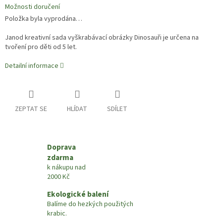
Možnosti doručení
Položka byla vyprodána…
Janod kreativní sada vyškrabávací obrázky Dinosauři je určena na
tvoření pro děti od 5 let.
Detailní informace
ZEPTAT SE
HLÍDAT
SDÍLET
Doprava
zdarma
k nákupu nad
2000 Kč
Ekologické balení
Balíme do hezkých použitých
krabic.