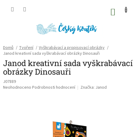
Přejít
na
NÁKU
obsah
KOŠÍK
Domů
/
Tvoření
/
Vyškrabávací a propisovací obrázky
/
Janod kreativní sada vyškrabávací obrázky Dinosauři
Janod kreativní sada vyškrabávací
obrázky Dinosauři
J07889
Průměrné
Neohodnoceno
Podrobnosti hodnocení
Značka:
Janod
hodnocení
produktu
je
0,0
z
5
hvězdiček.