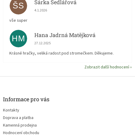
Šárka Sedlářová
ŠS
Hodnocení obchodu je 5 z 5 hvězdiček.
4.1.2026
vše super
Hana Jadrná Matějková
HM
Hodnocení obchodu je 5 z 5 hvězdiček.
27.12.2025
Krásné hračky, veliká radost pod stromečkem. Děkujeme.
Zobrazit další hodnocení
Z
á
p
a
Informace pro vás
t
Kontakty
í
Doprava a platba
Kamenná prodejna
Hodnocení obchodu