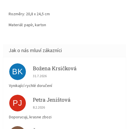
Rozměry:
20,8 x 24,5
cm
Materiál: papír, karton
Božena Krsičková
BK
Hodnocení obchodu je 5 z 5 hvězdiček.
31.7.2026
Vynikající rychlé doručení
Petra Jeništová
PJ
Hodnocení obchodu je 5 z 5 hvězdiček.
8.2.2026
Doporucuji, krasne zbozi