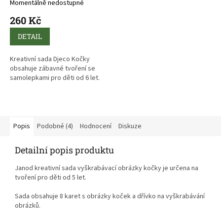
Momentálně nedostupné
260 Kč
DETAIL
Kreativní sada Djeco Kočky
obsahuje zábavné tvoření se
samolepkami pro děti od 6 let.
Děti dozdobují 8 roztomilých
kočiček samolepkami podle své
fantazie nebo návodu.
Popis
Podobné (4)
Hodnocení
Diskuze
Detailní popis produktu
Janod kreativní sada vyškrabávací obrázky kočky je určena na
tvoření pro děti od 5 let.
Sada obsahuje 8 karet s obrázky koček a dřívko na vyškrabávání
obrázků.