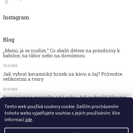
Instagram
Blog
„Mami, já se nudím.“ Co sbalit dětem na prázdniny k
babičce, na tábor nebo na dovolenou
25.6.2026
Jak vybrat keramický hrnek na kávu a čaj? Průvodce
velikostmi a tvary
22.6.2026
Rozvoj jemné motoriky od 1 roku: Jak podpořit šikovné
dětské ručičky hrou
Tento web používá soubory cookie. Dalším procházením
tohoto webu vyjadřujete souhlas s jejich používáním. Více
18.6.2026
informací
zde
.