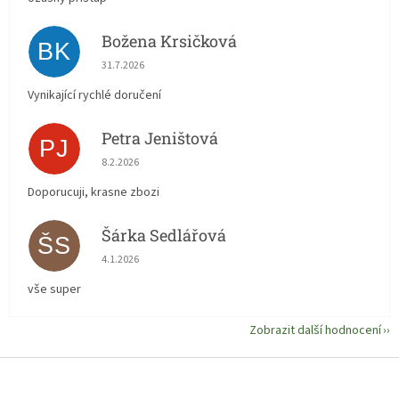
Božena Krsičková
BK
Hodnocení obchodu je 5 z 5 hvězdiček.
31.7.2026
Vynikající rychlé doručení
Petra Jeništová
PJ
Hodnocení obchodu je 5 z 5 hvězdiček.
8.2.2026
Doporucuji, krasne zbozi
Šárka Sedlářová
ŠS
Hodnocení obchodu je 5 z 5 hvězdiček.
4.1.2026
vše super
Zobrazit další hodnocení
Z
á