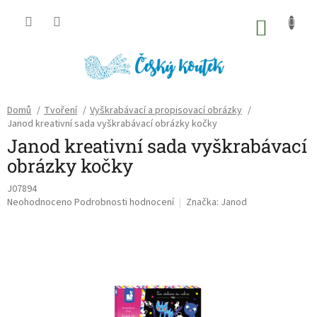
Přejít
na
NÁKU
obsah
KOŠÍK
Domů
/
Tvoření
/
Vyškrabávací a propisovací obrázky
/
Janod kreativní sada vyškrabávací obrázky kočky
Janod kreativní sada vyškrabávací
obrázky kočky
J07894
Průměrné
Neohodnoceno
Podrobnosti hodnocení
Značka:
Janod
hodnocení
produktu
je
0,0
z
5
hvězdiček.