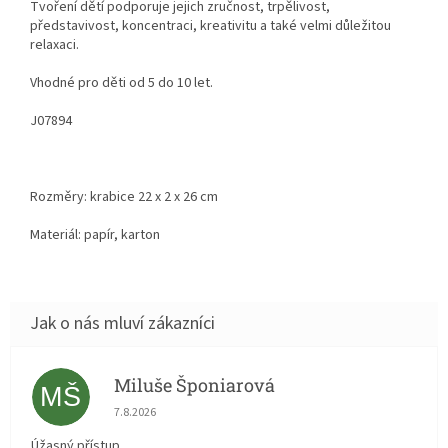
Tvoření dětí podporuje jejich zručnost, trpělivost,
představivost, koncentraci,
kreativitu a také velmi důležitou
relaxaci.
Vhodné pro děti od 5 do 10 let.
J07894
Rozměry: krabice
22 x 2 x 26 cm
Materiál: papír, karton
Miluše Šponiarová
MŠ
Hodnocení obchodu je 5 z 5 hvězdiček.
7.8.2026
Úžasný přístup