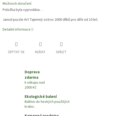
Možnosti doručení
Položka byla vyprodána…
Janod puzzle Art Tajemný ostrov 2000 dílků pro děti od 10 let
.
Detailní informace
ZEPTAT SE
HLÍDAT
SDÍLET
Doprava
zdarma
k nákupu nad
2000 Kč
Ekologické balení
Balíme do hezkých použitých
krabic.
Kamenná prodejna