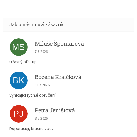
Miluše Šponiarová
MŠ
Hodnocení obchodu je 5 z 5 hvězdiček.
7.8.2026
Úžasný přístup
Božena Krsičková
BK
Hodnocení obchodu je 5 z 5 hvězdiček.
31.7.2026
Vynikající rychlé doručení
Petra Jeništová
PJ
Hodnocení obchodu je 5 z 5 hvězdiček.
8.2.2026
Doporucuji, krasne zbozi