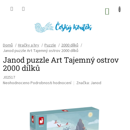
Přejít
na
NÁKU
obsah
KOŠÍK
Domů
/
Hračky a hry
/
Puzzle
/
2000 dílků
/
Janod puzzle Art Tajemný ostrov 2000 dílků
Janod puzzle Art Tajemný ostrov
2000 dílků
J02517
Průměrné
Neohodnoceno
Podrobnosti hodnocení
Značka:
Janod
hodnocení
produktu
je
0,0
z
5
hvězdiček.