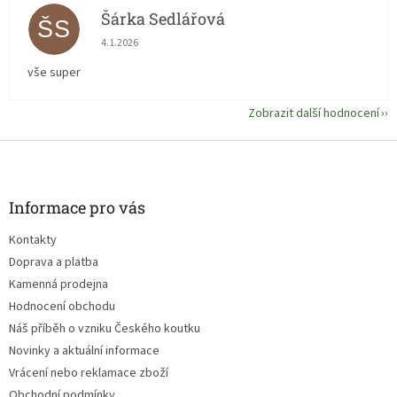
Šárka Sedlářová
ŠS
Hodnocení obchodu je 5 z 5 hvězdiček.
4.1.2026
vše super
Zobrazit další hodnocení
Z
á
p
a
Informace pro vás
t
Kontakty
í
Doprava a platba
Kamenná prodejna
Hodnocení obchodu
Náš příběh o vzniku Českého koutku
Novinky a aktuální informace
Vrácení nebo reklamace zboží
Obchodní podmínky