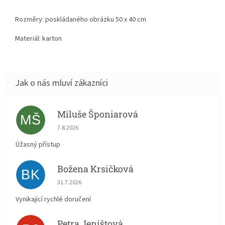
Rozměry: poskládaného obrázku 50 x 40 cm
Materiál: karton
Miluše Šponiarová
MŠ
Hodnocení obchodu je 5 z 5 hvězdiček.
7.8.2026
Úžasný přístup
Božena Krsičková
BK
Hodnocení obchodu je 5 z 5 hvězdiček.
31.7.2026
Vynikající rychlé doručení
Petra Jeništová