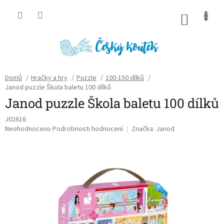
Přejít
na
NÁKU
obsah
KOŠÍK
Domů
/
Hračky a hry
/
Puzzle
/
100-150 dílků
/
Janod puzzle Škola baletu 100 dílků
Janod puzzle Škola baletu 100 dílků
J02616
Průměrné
Neohodnoceno
Podrobnosti hodnocení
Značka:
Janod
hodnocení
produktu
je
0,0
z
5
hvězdiček.