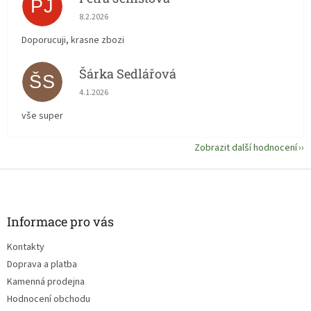
PJ
Hodnocení obchodu je 5 z 5 hvězdiček.
8.2.2026
Doporucuji, krasne zbozi
Šárka Sedlářová
ŠS
Hodnocení obchodu je 5 z 5 hvězdiček.
4.1.2026
vše super
Zobrazit další hodnocení
Z
á
p
a
Informace pro vás
t
Kontakty
í
Doprava a platba
Kamenná prodejna
Hodnocení obchodu