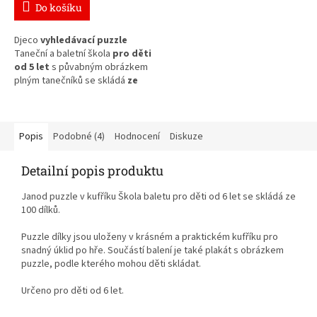
Do košíku
Djeco
vyhledávací puzzle
Taneční a baletní škola
pro děti
od 5 let
s půvabným obrázkem
plným tanečníků se skládá
ze
100 dílků.
Popis
Podobné (4)
Hodnocení
Diskuze
Detailní popis produktu
Janod puzzle v kufříku Škola baletu pro děti od 6 let se skládá ze
100 dílků.
Puzzle dílky jsou uloženy
v krásném a praktickém kufříku pro
snadný úklid po hře. Součástí balení je také plakát s obrázkem
puzzle, podle kterého mohou děti skládat.
Určeno pro děti od 6 let.