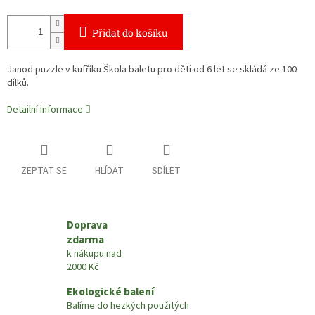
Přidat do košíku
Janod puzzle v kufříku Škola baletu pro děti od 6 let se skládá ze 100
dílků.
Detailní informace
ZEPTAT SE
HLÍDAT
SDÍLET
Doprava
zdarma
k nákupu nad
2000 Kč
Ekologické balení
Balíme do hezkých použitých