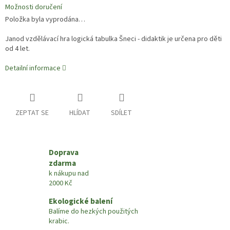
Možnosti doručení
Položka byla vyprodána…
Janod vzdělávací hra logická tabulka Šneci - didaktik je určena pro děti
od 4 let.
Detailní informace
ZEPTAT SE
HLÍDAT
SDÍLET
Doprava
zdarma
k nákupu nad
2000 Kč
Ekologické balení
Balíme do hezkých použitých
krabic.