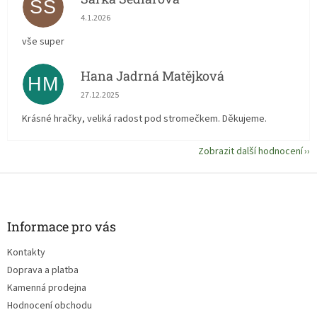
ŠS
Hodnocení obchodu je 5 z 5 hvězdiček.
4.1.2026
vše super
Hana Jadrná Matějková
HM
Hodnocení obchodu je 5 z 5 hvězdiček.
27.12.2025
Krásné hračky, veliká radost pod stromečkem. Děkujeme.
Zobrazit další hodnocení
Z
á
p
a
Informace pro vás
t
Kontakty
í
Doprava a platba
Kamenná prodejna
Hodnocení obchodu