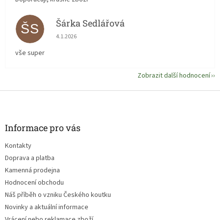
Šárka Sedlářová
ŠS
Hodnocení obchodu je 5 z 5 hvězdiček.
4.1.2026
vše super
Zobrazit další hodnocení
Z
á
p
a
Informace pro vás
t
Kontakty
í
Doprava a platba
Kamenná prodejna
Hodnocení obchodu
Náš příběh o vzniku Českého koutku
Novinky a aktuální informace
Vrácení nebo reklamace zboží