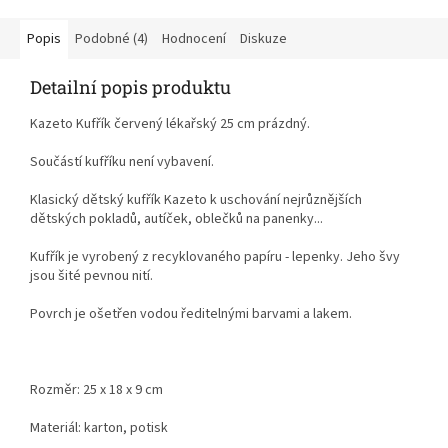
Popis
Podobné (4)
Hodnocení
Diskuze
Detailní popis produktu
Kazeto Kufřík červený lékařský 25 cm prázdný.
Součástí kufříku není vybavení.
Klasický dětský kufřík Kazeto k uschování nejrůznějších
dětských pokladů, autíček, oblečků na panenky...
Kufřík je vyrobený z recyklovaného papíru - lepenky. Jeho švy
jsou šité pevnou nití.
Povrch je ošetřen vodou ředitelnými barvami a lakem.
Rozměr: 25 x 18 x 9 cm
Materiál: karton, potisk