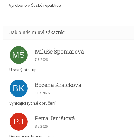
Vyrobeno v České republice
Miluše Šponiarová
MŠ
Hodnocení obchodu je 5 z 5 hvězdiček.
7.8.2026
Úžasný přístup
Božena Krsičková
BK
Hodnocení obchodu je 5 z 5 hvězdiček.
31.7.2026
Vynikající rychlé doručení
Petra Jeništová
PJ
Hodnocení obchodu je 5 z 5 hvězdiček.
8.2.2026
Doporucuji, krasne zbozi