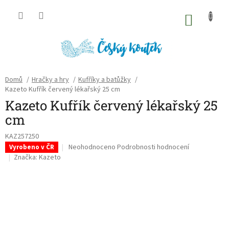
Přejít
na
NÁKU
obsah
KOŠÍK
Domů
/
Hračky a hry
/
Kufříky a batůžky
/
Kazeto Kufřík červený lékařský 25 cm
Kazeto Kufřík červený lékařský 25
cm
KAZ257250
Průměrné
Neohodnoceno
Podrobnosti hodnocení
Vyrobeno v ČR
hodnocení
Značka:
Kazeto
produktu
je
0,0
z
5
hvězdiček.