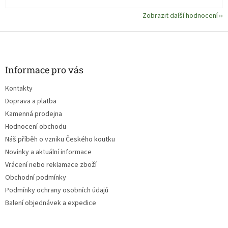
Zobrazit další hodnocení
Z
á
p
a
Informace pro vás
t
Kontakty
í
Doprava a platba
Kamenná prodejna
Hodnocení obchodu
Náš příběh o vzniku Českého koutku
Novinky a aktuální informace
Vrácení nebo reklamace zboží
Obchodní podmínky
Podmínky ochrany osobních údajů
Balení objednávek a expedice