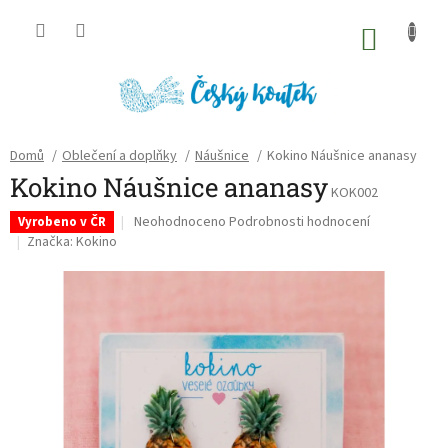
Přejít
na
NÁKU
obsah
KOŠÍK
Domů
/
Oblečení a doplňky
/
Náušnice
/
Kokino Náušnice ananasy
Kokino Náušnice ananasy
KOK002
Průměrné
Neohodnoceno
Podrobnosti hodnocení
Vyrobeno v ČR
hodnocení
Značka:
Kokino
produktu
je
0,0
z
5
hvězdiček.