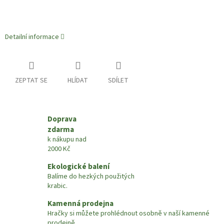
Detailní informace
ZEPTAT SE
HLÍDAT
SDÍLET
Doprava
zdarma
k nákupu nad
2000 Kč
Ekologické balení
Balíme do hezkých použitých
krabic.
Kamenná prodejna
Hračky si můžete prohlédnout osobně v naší kamenné
prodejně