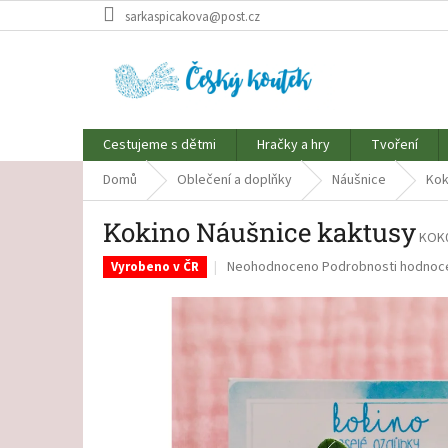
Přejít
sarkaspicakova@post.cz
na
obsah
Cestujeme s dětmi
Hračky a hry
Tvoření
Domů
Oblečení a doplňky
Náušnice
Kok
Kokino Náušnice kaktusy
KOK
Průměrné
Neohodnoceno
Podrobnosti hodnoc
Vyrobeno v ČR
hodnocení
produktu
je
0,0
z
5
hvězdiček.