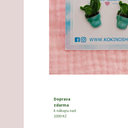
Doprava
zdarma
k nákupu nad
2000 Kč