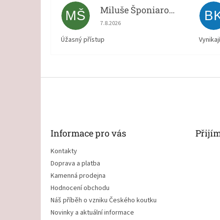
Miluše Šponiarová
MŠ
B
Hodnocení obchodu je 5 z 5 hvězdiček.
7.8.2026
Úžasný přístup
Vynikaj
Z
á
p
a
t
Informace pro vás
Přijí
í
Kontakty
Doprava a platba
Kamenná prodejna
Hodnocení obchodu
Náš příběh o vzniku Českého koutku
Novinky a aktuální informace