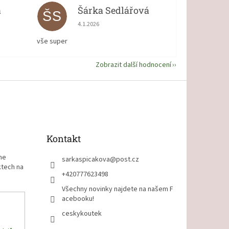
á
Šárka Sedlářová
ŠS
 5 z 5 hvězdiček.
Hodnocení obchodu je 5 z 5 hvězdiček.
4.1.2026
vše super
Zobrazit další hodnocení
Kontakt
me
sarkaspicakova
@
post.cz
ktech na
+420777623498
Všechny novinky najdete na našem F
acebooku!
ceskykoutek