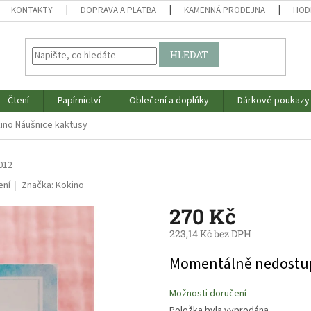
KONTAKTY
DOPRAVA A PLATBA
KAMENNÁ PRODEJNA
HOD
HLEDAT
Čtení
Papírnictví
Oblečení a doplňky
Dárkové poukazy
ino Náušnice kaktusy
012
ení
Značka:
Kokino
270 Kč
223,14 Kč bez DPH
Měrná
Momentálně nedostu
cena:
Možnosti doručení
Položka byla vyprodána…