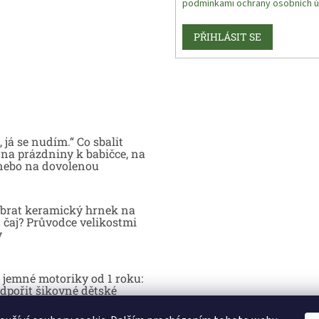
podmínkami ochrany osobních ú
PŘIHLÁSIT SE
 já se nudím.“ Co sbalit
na prázdniny k babičce, na
nebo na dovolenou
brat keramický hrnek na
 čaj? Průvodce velikostmi
y
 jemné motoriky od 1 roku:
dpořit šikovné dětské
y hrou