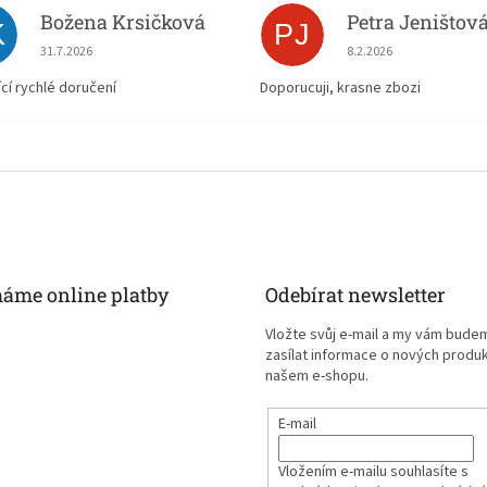
Božena Krsičková
Petra Jeništov
K
PJ
Hodnocení obchodu je 5 z 5 hvězdiček.
Hodnocení obchodu je
31.7.2026
8.2.2026
ící rychlé doručení
Doporucuji, krasne zbozi
máme online platby
Odebírat newsletter
Vložte svůj e-mail a my vám bude
zasílat informace o nových produ
našem e-shopu.
E-mail
Vložením e-mailu souhlasíte s