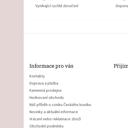
Vynikající rychlé doručení
Doporu
Z
á
p
a
t
Informace pro vás
Přijí
í
Kontakty
Doprava a platba
Kamenná prodejna
Hodnocení obchodu
Náš příběh o vzniku Českého koutku
Novinky a aktuální informace
Vrácení nebo reklamace zboží
Obchodní podmínky