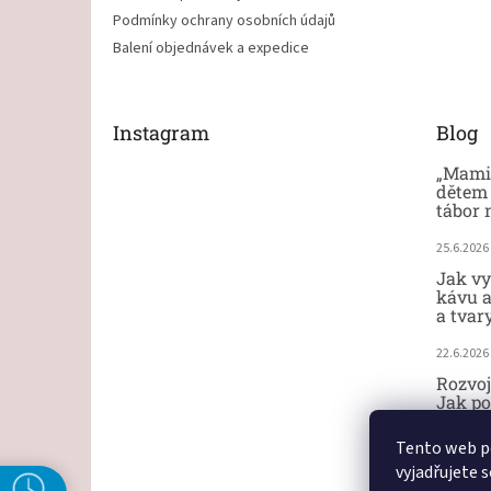
Podmínky ochrany osobních údajů
Balení objednávek a expedice
Instagram
Blog
„Mami,
dětem 
tábor 
25.6.2026
Jak vy
kávu a
a tvar
22.6.2026
Rozvoj
Jak po
ručičk
Tento web p
18.6.2026
vyjadřujete s