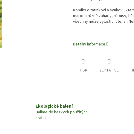
Komiks o tatínkovi a synkovi, kter
maroda různé záhady, rébusy, hád
všechny může vyluštit i čtenář. N
Detailní informace
TISK
ZEPTAT SE
H
Ekologické balení
Balíme do hezkých použitých
krabic.