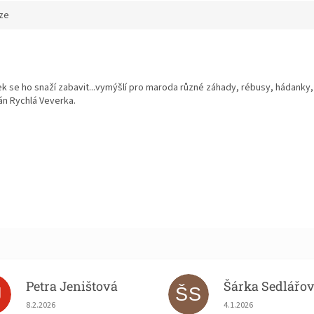
ze
nek se ho snaží zabavit...vymýšlí pro maroda různé záhady, rébusy, hádanky,
án Rychlá Veverka.
Petra Jeništová
Šárka Sedlářo
J
ŠS
Hodnocení obchodu je 5 z 5 hvězdiček.
Hodnocení obchodu je
8.2.2026
4.1.2026