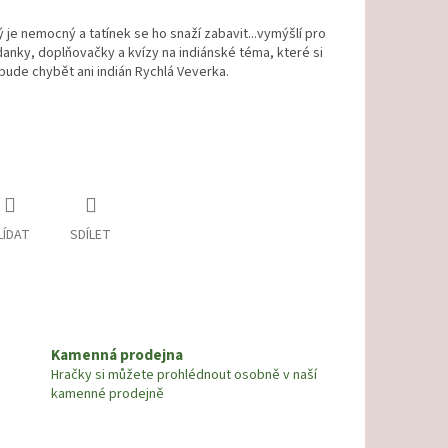
ý je nemocný a tatínek se ho snaží zabavit...vymýšlí pro
anky, doplňovačky a kvízy na indiánské téma, které si
ebude chybět ani indián Rychlá Veverka.
LÍDAT
SDÍLET
Kamenná prodejna
Hračky si můžete prohlédnout osobně v naší
kamenné prodejně