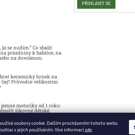
PŘIHLÁSIT SE
 já se nudím.“ Co sbalit
na prázdniny k babičce, na
nebo na dovolenou
brat keramický hrnek na
 čaj? Průvodce velikostmi
y
 jemné motoriky od 1 roku:
dpořit šikovné dětské
y hrou
oužívá soubory cookie. Dalším procházením tohoto webu
ouhlas s jejich používáním. Více informací
zde
.