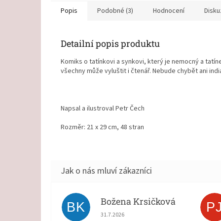
Popis
Podobné (3)
Hodnocení
Disku
Detailní popis produktu
Komiks o tatínkovi a synkovi, který je nemocný a tatí
všechny může vyluštit i čtenář. Nebude chybět ani indi
Napsal a ilustroval Petr Čech
Rozměr: 21 x 29 cm, 48 stran
Božena Krsičková
BK
P
Hodnocení obchodu je 5 z 5 hvězdiček.
31.7.2026