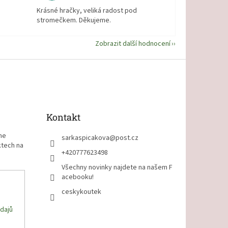
Krásné hračky, veliká radost pod
stromečkem. Děkujeme.
Zobrazit další hodnocení
Kontakt
me
sarkaspicakova
@
post.cz
ktech na
+420777623498
Všechny novinky najdete na našem F
acebooku!
ceskykoutek
dajů