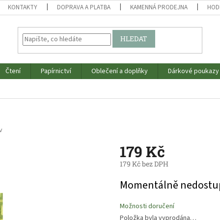
KONTAKTY
DOPRAVA A PLATBA
KAMENNÁ PRODEJNA
HOD
HLEDAT
Čtení
Papírnictví
Oblečení a doplňky
Dárkové poukazy
v
179 Kč
179 Kč bez DPH
Měrná
Momentálně nedostu
cena:
Možnosti doručení
Položka byla vyprodána…