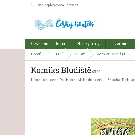
Přejít
sarkaspicakova@post.cz
na
obsah
Cestujeme s dětmi
Hračky a hry
Tvoření
Domů
Čtení
6+ let
Komiks Bludiště
Komiks Bludiště
0546
Průměrné
Neohodnoceno
Podrobnosti hodnocení
Značka:
Petrko
hodnocení
produktu
je
0,0
z
5
hvězdiček.