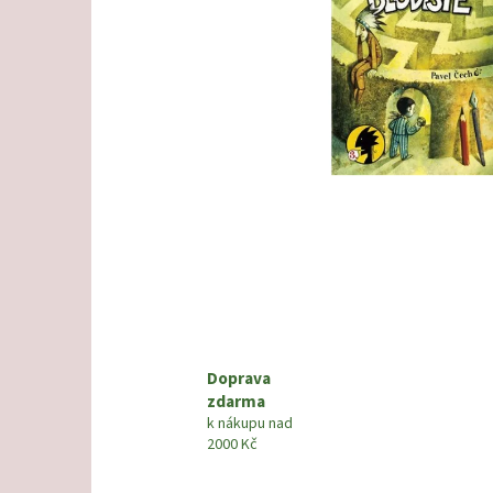
Doprava
zdarma
k nákupu nad
2000 Kč