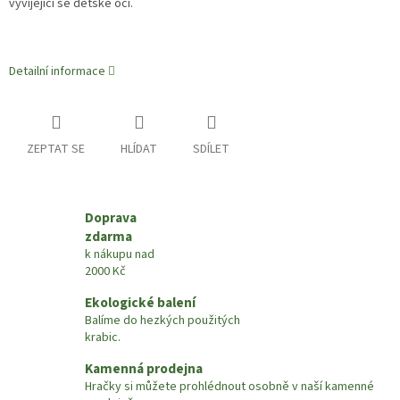
vyvíjející se dětské oči.
Detailní informace
ZEPTAT SE
HLÍDAT
SDÍLET
Doprava
zdarma
k nákupu nad
2000 Kč
Ekologické balení
Balíme do hezkých použitých
krabic.
Kamenná prodejna
Hračky si můžete prohlédnout osobně v naší kamenné