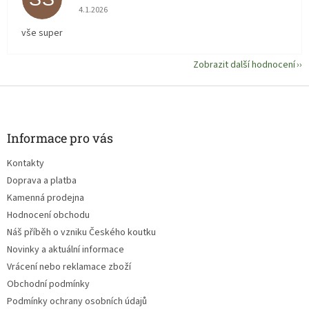
Hodnocení obchodu je 5 z 5 hvězdiček.
4.1.2026
vše super
Zobrazit další hodnocení
Z
á
p
a
Informace pro vás
t
Kontakty
í
Doprava a platba
Kamenná prodejna
Hodnocení obchodu
Náš příběh o vzniku Českého koutku
Novinky a aktuální informace
Vrácení nebo reklamace zboží
Obchodní podmínky
Podmínky ochrany osobních údajů