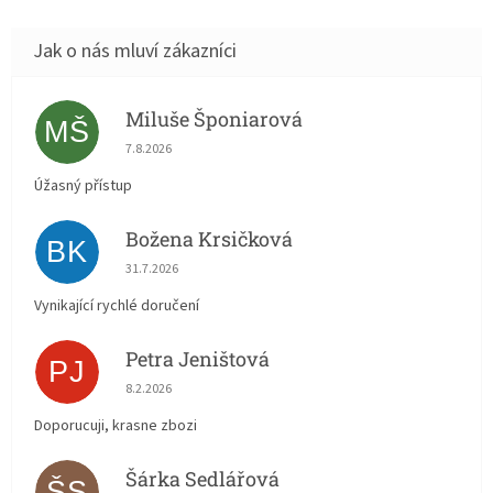
Miluše Šponiarová
MŠ
Hodnocení obchodu je 5 z 5 hvězdiček.
7.8.2026
Úžasný přístup
Božena Krsičková
BK
Hodnocení obchodu je 5 z 5 hvězdiček.
31.7.2026
Vynikající rychlé doručení
Petra Jeništová
PJ
Hodnocení obchodu je 5 z 5 hvězdiček.
8.2.2026
Doporucuji, krasne zbozi
Šárka Sedlářová
ŠS