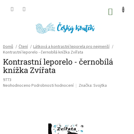
Přejít
na
NÁKU
obsah
KOŠÍK
Domů
/
Čtení
/
Látková a kontrastní leporela pro nejmenší
/
Kontrastní leporelo - černobílá knížka Zvířata
Kontrastní leporelo - černobílá
knížka Zvířata
9773
Průměrné
Neohodnoceno
Podrobnosti hodnocení
Značka:
Svojtka
hodnocení
produktu
je
0,0
z
5
hvězdiček.