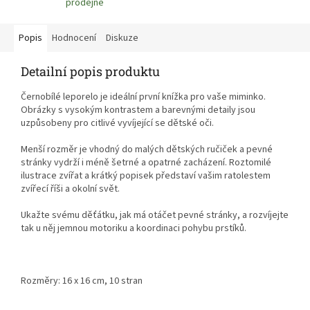
prodejně
Popis
Hodnocení
Diskuze
Detailní popis produktu
Černobílé leporelo je ideální první knížka pro vaše miminko.
Obrázky s vysokým kontrastem a barevnými detaily jsou
uzpůsobeny pro citlivé vyvíjející se dětské oči.
Menší rozměr je vhodný do malých dětských ručiček a pevné
stránky vydrží i méně šetrné a opatrné zacházení. Roztomilé
ilustrace zvířat a krátký popisek představí vašim ratolestem
zvířecí říši a okolní svět.
Ukažte svému děťátku, jak má otáčet pevné stránky, a rozvíjejte
tak u něj jemnou motoriku a koordinaci pohybu prstíků.
Rozměry: 16 x 16 cm, 10 stran