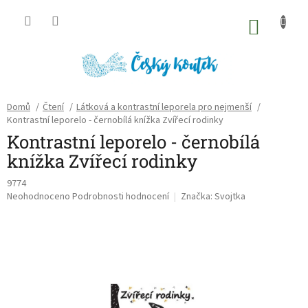
Přejít
na
NÁKU
obsah
KOŠÍK
Domů
/
Čtení
/
Látková a kontrastní leporela pro nejmenší
/
Kontrastní leporelo - černobílá knížka Zvířecí rodinky
Kontrastní leporelo - černobílá
knížka Zvířecí rodinky
9774
Průměrné
Neohodnoceno
Podrobnosti hodnocení
Značka:
Svojtka
hodnocení
produktu
je
0,0
z
5
hvězdiček.