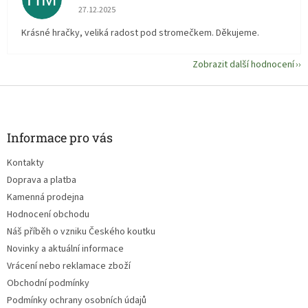
Hodnocení obchodu je 5 z 5 hvězdiček.
27.12.2025
Krásné hračky, veliká radost pod stromečkem. Děkujeme.
Zobrazit další hodnocení
Z
á
p
a
Informace pro vás
t
Kontakty
í
Doprava a platba
Kamenná prodejna
Hodnocení obchodu
Náš příběh o vzniku Českého koutku
Novinky a aktuální informace
Vrácení nebo reklamace zboží
Obchodní podmínky
Podmínky ochrany osobních údajů