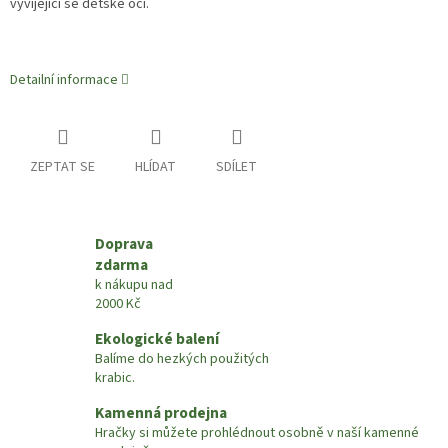
vyvíjející se dětské oči.
Detailní informace
ZEPTAT SE
HLÍDAT
SDÍLET
Doprava
zdarma
k nákupu nad
2000 Kč
Ekologické balení
Balíme do hezkých použitých
krabic.
Kamenná prodejna
Hračky si můžete prohlédnout osobně v naší kamenné