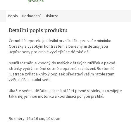
prodejně
Popis
Hodnocení
Diskuze
Detailní popis produktu
Černobílé leporelo je ideální první knížka pro vaše miminko.
Obrázky s vysokým kontrastem a barevnými detaily jsou
uzpůsobeny pro citlivé vyvíjející se dětské oči.
Menší rozměr je vhodný do malých dětských ručiček a pevné
stránky vydrží i méně šetrné a opatrné zacházení. Roztomilé
ilustrace zvířat a krátký popisek představí vašim ratolestem
zvířecí říši a okolní svět.
Ukažte svému děťátku, jak má otáčet pevné stránky, a rozvíjejte
tak u něj jemnou motoriku a koordinaci pohybu prstíků.
Rozměry: 16 x 16 cm, 10 stran