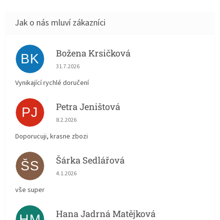
Božena Krsičková
BK
Hodnocení obchodu je 5 z 5 hvězdiček.
31.7.2026
Vynikající rychlé doručení
Petra Jeništová
PJ
Hodnocení obchodu je 5 z 5 hvězdiček.
8.2.2026
Doporucuji, krasne zbozi
Šárka Sedlářová
ŠS
Hodnocení obchodu je 5 z 5 hvězdiček.
4.1.2026
vše super
Hana Jadrná Matějková
HM