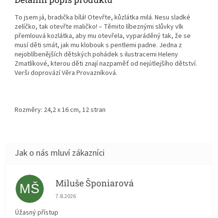
To jsem já, bradička bílá! Otevřte, kůzlátka milá. Nesu sladké
zelíčko, tak otevřte maličko! – Těmito líbeznými slůvky vlk
přemlouvá kozlátka, aby mu otevřela, vyparáděný tak, že se
musí děti smát, jak mu klobouk s pentlemi padne. Jedna z
nejoblíbenějších dětských pohádek s ilustracemi Heleny
Zmatlíkové, kterou děti znají nazpaměť od nejútlejšího dětství.
Verši doprovází Věra Provazníková.
Rozměry: 24,2 x 16 cm, 12 stran
Miluše Šponiarová
MŠ
Hodnocení obchodu je 5 z 5 hvězdiček.
7.8.2026
Úžasný přístup