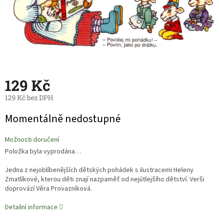
129 Kč
129 Kč bez DPH
Měrná
Momentálně nedostupné
cena:
Možnosti doručení
Položka byla vyprodána…
Jedna z nejoblíbenějších dětských pohádek s ilustracemi Heleny
Zmatlíkové, kterou děti znají nazpaměť od nejútlejšího dětství. Verši
doprovází Věra Provazníková.
Detailní informace