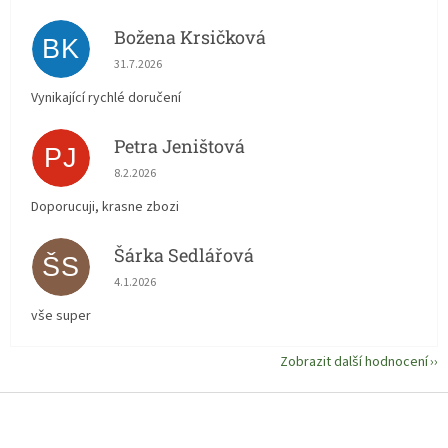
Božena Krsičková
BK
Hodnocení obchodu je 5 z 5 hvězdiček.
31.7.2026
Vynikající rychlé doručení
Petra Jeništová
PJ
Hodnocení obchodu je 5 z 5 hvězdiček.
8.2.2026
Doporucuji, krasne zbozi
Šárka Sedlářová
ŠS
Hodnocení obchodu je 5 z 5 hvězdiček.
4.1.2026
vše super
Zobrazit další hodnocení
Z
á
p