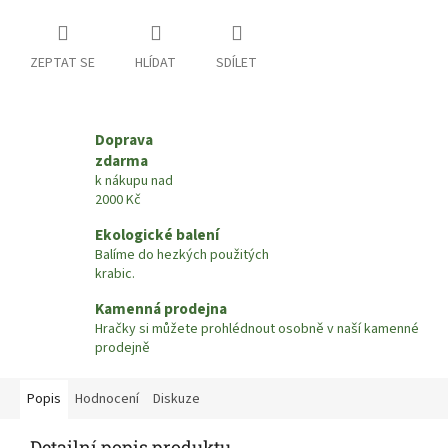
ZEPTAT SE
HLÍDAT
SDÍLET
Doprava
zdarma
k nákupu nad
2000 Kč
Ekologické balení
Balíme do hezkých použitých
krabic.
Kamenná prodejna
Hračky si můžete prohlédnout osobně v naší kamenné
prodejně
Popis
Hodnocení
Diskuze
Detailní popis produktu