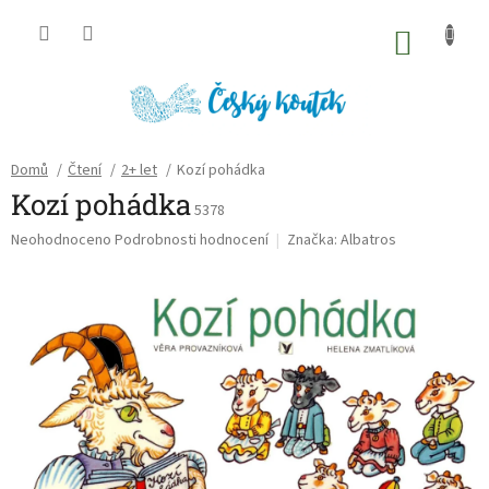
Přejít
na
NÁKU
obsah
KOŠÍK
Domů
/
Čtení
/
2+ let
/
Kozí pohádka
Kozí pohádka
5378
Průměrné
Neohodnoceno
Podrobnosti hodnocení
Značka:
Albatros
hodnocení
produktu
je
0,0
z
5
hvězdiček.