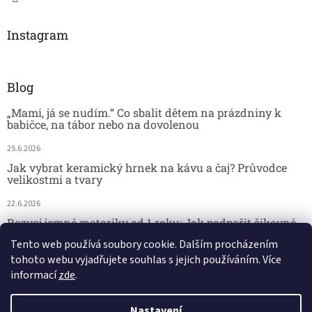
Instagram
Blog
„Mami, já se nudím.“ Co sbalit dětem na prázdniny k
babičce, na tábor nebo na dovolenou
25.6.2026
Jak vybrat keramický hrnek na kávu a čaj? Průvodce
velikostmi a tvary
22.6.2026
Rozvoj jemné motoriky od 1 roku: Jak podpořit šikovné
dětské ručičky hrou
Tento web používá soubory cookie. Dalším procházením
tohoto webu vyjadřujete souhlas s jejich používáním. Více
18.6.2026
informací
zde
.
Nastavení