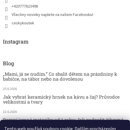
+420777623498
Všechny novinky najdete na našem Facebooku!
ceskykoutek
Instagram
Blog
„Mami, já se nudím.“ Co sbalit dětem na prázdniny k
babičce, na tábor nebo na dovolenou
25.6.2026
Jak vybrat keramický hrnek na kávu a čaj? Průvodce
velikostmi a tvary
22.6.2026
Rozvoj jemné motoriky od 1 roku: Jak podpořit šikovné
dětské ručičky hrou
Tento web používá soubory cookie. Dalším procházením