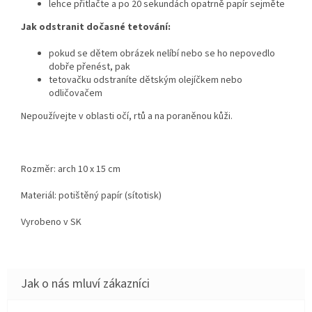
lehce přitlačte a po 20 sekundách opatrně papír sejměte
Jak odstranit dočasné tetování:
pokud se dětem obrázek nelíbí nebo se ho nepovedlo
dobře přenést, pak
tetovačku odstraníte dětským olejíčkem nebo
odličovačem
Nepoužívejte v oblasti očí, rtů a na poraněnou kůži.
Rozměr: arch 10 x 15 cm
Materiál: potištěný papír (sítotisk)
Vyrobeno v SK