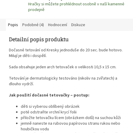
Hračky si můžete prohlédnout osobně v naší kamenné
prodejně
Popis
Podobné (4)
Hodnocení
Diskuze
Detailní popis produktu
Dočasné tetování od Kresky jednoduše do 20 sec. bude hotovo.
Milují je děti i dospělí.
Sada obsahuje jeden arch tetovaček o velikosti 10,5 x 15 cm.
Tetování je dermatologicky testováno (nikoliv na zvířatech) a
dlouho vydrží.
Jak použití dočasné tetovačky – postup:
děti si vyberou oblíbený obrázek
poté odstraňte vrchní krycí folii
přiložte tetovačku lícem (obrázkem dolů) na suchou kůži
jemně naneste na rubovou papírovou stranu rukou nebo
houbičkou vodu