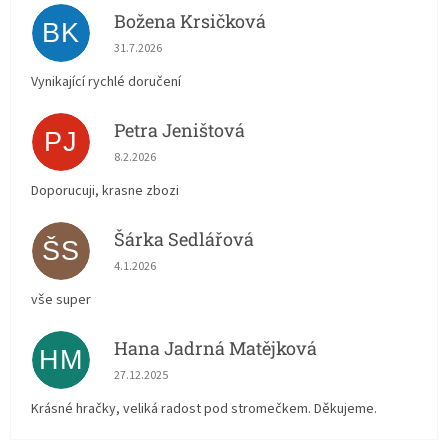
Božena Krsičková
BK
Hodnocení obchodu je 5 z 5 hvězdiček.
31.7.2026
Vynikající rychlé doručení
Petra Jeništová
PJ
Hodnocení obchodu je 5 z 5 hvězdiček.
8.2.2026
Doporucuji, krasne zbozi
Šárka Sedlářová
ŠS
Hodnocení obchodu je 5 z 5 hvězdiček.
4.1.2026
vše super
Hana Jadrná Matějková
HM
Hodnocení obchodu je 5 z 5 hvězdiček.
27.12.2025
Krásné hračky, veliká radost pod stromečkem. Děkujeme.