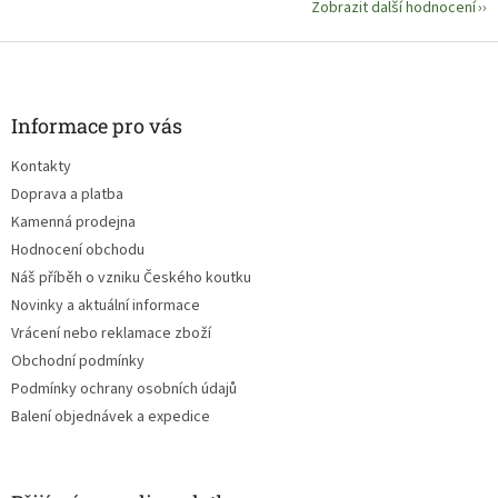
Zobrazit další hodnocení
Z
á
p
a
Informace pro vás
t
Kontakty
í
Doprava a platba
Kamenná prodejna
Hodnocení obchodu
Náš příběh o vzniku Českého koutku
Novinky a aktuální informace
Vrácení nebo reklamace zboží
Obchodní podmínky
Podmínky ochrany osobních údajů
Balení objednávek a expedice