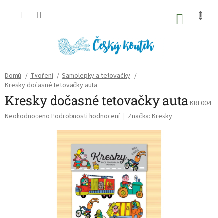
Přejít
na
NÁKU
obsah
KOŠÍK
Domů
/
Tvoření
/
Samolepky a tetovačky
/
Kresky dočasné tetovačky auta
Kresky dočasné tetovačky auta
KRE004
Průměrné
Neohodnoceno
Podrobnosti hodnocení
Značka:
Kresky
hodnocení
produktu
je
0,0
z
5
hvězdiček.