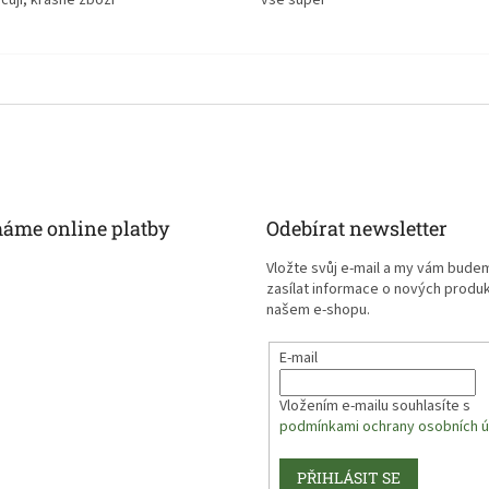
cuji, krasne zbozi
vše super
máme online platby
Odebírat newsletter
Vložte svůj e-mail a my vám bude
zasílat informace o nových produ
našem e-shopu.
E-mail
Vložením e-mailu souhlasíte s
podmínkami ochrany osobních ú
PŘIHLÁSIT SE