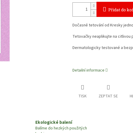
Přidat do ko
Dočasné tetování od Kresky jednodu
Tetovačky neaplikujte na citlivou 
Dermatologicky testované a bezp
Detailní informace
TISK
ZEPTAT SE
H
Ekologické balení
Balíme do hezkých použitých