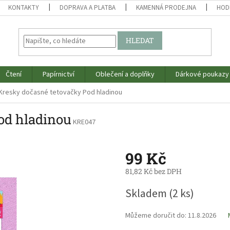
KONTAKTY
DOPRAVA A PLATBA
KAMENNÁ PRODEJNA
HOD
HLEDAT
Čtení
Papírnictví
Oblečení a doplňky
Dárkové poukazy
Kresky dočasné tetovačky Pod hladinou
od hladinou
KRE047
99 Kč
81,82 Kč bez DPH
Měrná
Skladem
(2 ks)
cena:
Můžeme doručit do:
11.8.2026