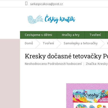
Přejít
sarkaspicakova@post.cz
na
obsah
Cestujeme s dětmi
Hračky a hry
Tvoření
Domů
Tvoření
Samolepky a tetovačky
Kresky dočasné tetovačky P
Průměrné
Neohodnoceno
Podrobnosti hodnocení
Značka:
Kresky
hodnocení
produktu
je
0,0
z
5
hvězdiček.