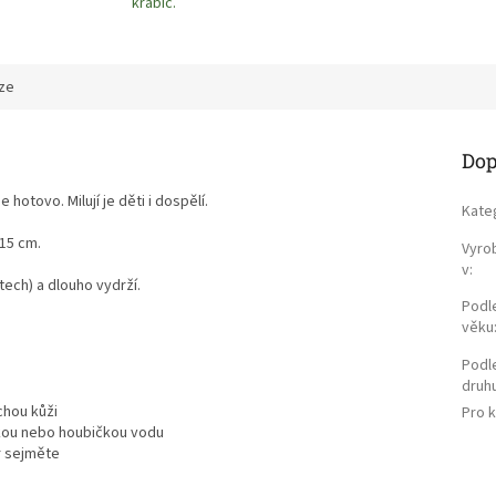
krabic.
ze
Dop
otovo. Milují je děti i dospělí.
Kate
 15 cm.
Vyro
v
:
tech) a dlouho vydrží.
Podl
věku
Podl
druh
chou kůži
Pro 
kou nebo houbičkou vodu
r sejměte