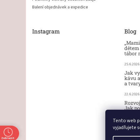
Balení objednávek a expedice
Instagram
Blog
„Mami,
dětem 
tábor 
25.6.2026
Jak vy
kávu a
a tvar
22.6.2026
Rozvoj
Jak po
ručičk
Tento web p
18.6.2026
vyjadřujete s
Zobrazit