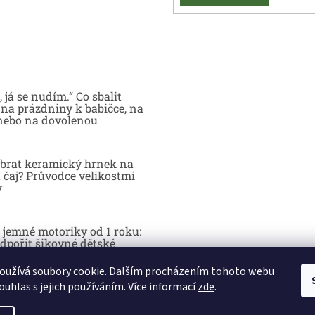
 já se nudím.“ Co sbalit
na prázdniny k babičce, na
nebo na dovolenou
brat keramický hrnek na
 čaj? Průvodce velikostmi
y
 jemné motoriky od 1 roku:
dpořit šikovné dětské
y hrou
oužívá soubory cookie. Dalším procházením tohoto webu
ouhlas s jejich používáním. Více informací
zde
.