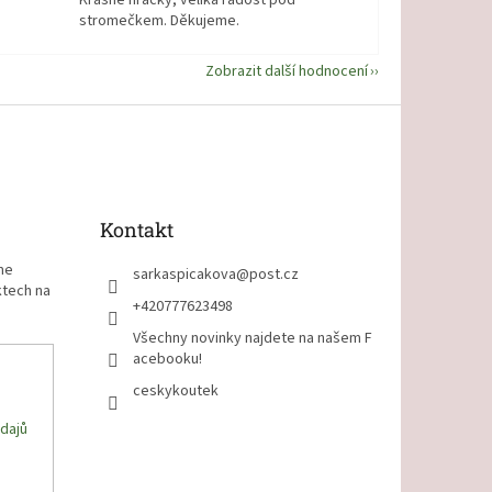
Krásné hračky, veliká radost pod
stromečkem. Děkujeme.
Zobrazit další hodnocení
Kontakt
me
sarkaspicakova
@
post.cz
ktech na
+420777623498
Všechny novinky najdete na našem F
acebooku!
ceskykoutek
dajů