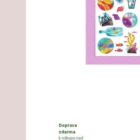
Doprava
zdarma
k nákupu nad