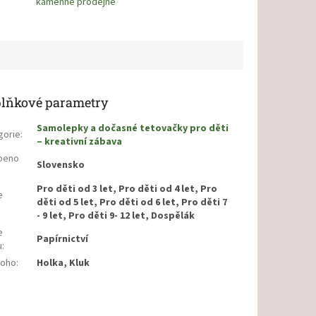
kamenné prodejně
lňkové parametry
Samolepky a dočasné tetovačky pro děti
gorie
:
– kreativní zábava
beno
Slovensko
Pro děti od 3 let, Pro děti od 4 let, Pro
e
děti od 5 let, Pro děti od 6 let, Pro děti 7
:
- 9 let, Pro děti 9- 12 let, Dospělák
e
Papírnictví
u
:
koho
:
Holka, Kluk