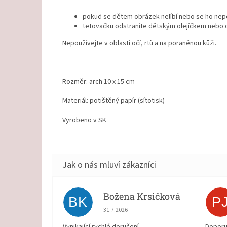
pokud se dětem obrázek nelíbí nebo se ho nep
tetovačku odstraníte dětským olejíčkem nebo
Nepoužívejte v oblasti očí, rtů a na poraněnou kůži.
Rozměr: arch 10 x 15 cm
Materiál: potištěný papír (sítotisk)
Vyrobeno v SK
Božena Krsičková
BK
P
Hodnocení obchodu je 5 z 5 hvězdiček.
31.7.2026