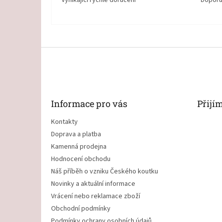
Vynikající rychlé doručení
Doporu
Z
á
p
a
t
Informace pro vás
Přijí
í
Kontakty
Doprava a platba
Kamenná prodejna
Hodnocení obchodu
Náš příběh o vzniku Českého koutku
Novinky a aktuální informace
Vrácení nebo reklamace zboží
Obchodní podmínky
Podmínky ochrany osobních údajů