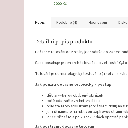
2000 Kč
Popis
Podobné (4)
Hodnocení
Disku
Detailní popis produktu
Dočasné tetování od Kresky jednoduše do 20 sec. bude h
Sada obsahuje jeden arch tetovaček o velikosti 10,5 x
Tetování je dermatologicky testováno (nikoliv na zvířa
Jak použití dočasné tetovačky – postup:
děti si vyberou oblíbený obrázek
poté odstraňte vrchní krycí folii
přiložte tetovačku lícem (obrázkem dolů) na su
jemně naneste na rubovou papírovou stranu ru
lehce přitlačte a po 20 sekundách opatrně papí
Jak odstranit dočasné tetování: