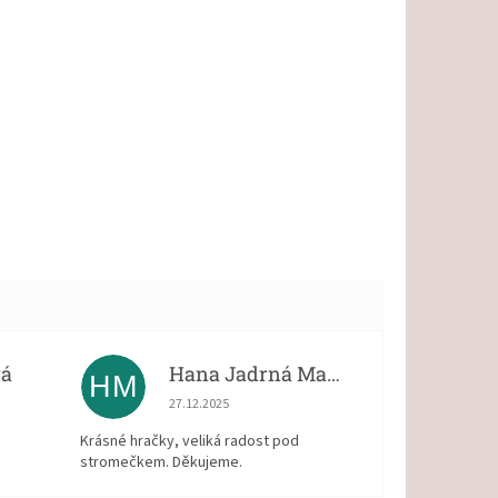
vá
Hana Jadrná Matějková
HM
 5 z 5 hvězdiček.
Hodnocení obchodu je 5 z 5 hvězdiček.
27.12.2025
Krásné hračky, veliká radost pod
stromečkem. Děkujeme.