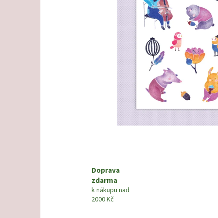
Doprava
zdarma
k nákupu nad
2000 Kč