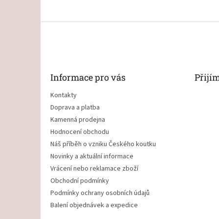
Z
á
p
a
t
Informace pro vás
Přijí
í
Kontakty
Doprava a platba
Kamenná prodejna
Hodnocení obchodu
Náš příběh o vzniku Českého koutku
Novinky a aktuální informace
Vrácení nebo reklamace zboží
Obchodní podmínky
Podmínky ochrany osobních údajů
Balení objednávek a expedice