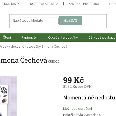
KONTAKTY
DOPRAVA A PLATBA
KAMENNÁ PRODEJNA
HOD
HLEDAT
Čtení
Papírnictví
Oblečení a doplňky
Dárkové poukazy
Kresky dočasné tetovačky Simona Čechová
Simona Čechová
KRE026
99 Kč
81,82 Kč bez DPH
Měrná
Momentálně nedostu
cena:
Možnosti doručení
Položka byla vyprodána…