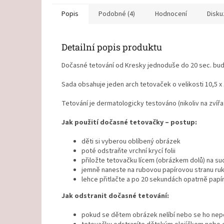
Popis
Podobné (4)
Hodnocení
Disku
Detailní popis produktu
Dočasné tetování od Kresky jednoduše do 20 sec. bude h
Sada obsahuje jeden arch tetovaček o velikosti 10,5 x
Tetování je dermatologicky testováno (nikoliv na zvířa
Jak použití dočasné tetovačky – postup:
děti si vyberou oblíbený obrázek
poté odstraňte vrchní krycí folii
přiložte tetovačku lícem (obrázkem dolů) na su
jemně naneste na rubovou papírovou stranu ru
lehce přitlačte a po 20 sekundách opatrně papí
Jak odstranit dočasné tetování:
pokud se dětem obrázek nelíbí nebo se ho nep