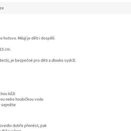
ze
otovo. Milují je děti i dospělí.
 15 cm.
tech), je bezpečné pro děti a dlouho vydrží.
chou kůži
kou nebo houbičkou vodu
r sejměte
ovedlo dobře přenést, pak