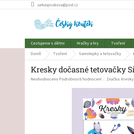
Přejít
sarkaspicakova@post.cz
na
obsah
Cestujeme s dětmi
Hračky a hry
Tvoření
Domů
Tvoření
Samolepky a tetovačky
Kresky dočasné tetovačky 
Průměrné
Neohodnoceno
Podrobnosti hodnocení
Značka:
Kresky
hodnocení
produktu
je
0,0
z
5
hvězdiček.