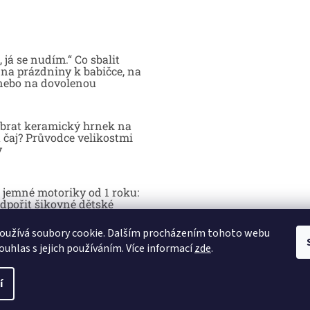
 já se nudím.“ Co sbalit
na prázdniny k babičce, na
nebo na dovolenou
brat keramický hrnek na
 čaj? Průvodce velikostmi
y
 jemné motoriky od 1 roku:
dpořit šikovné dětské
y hrou
oužívá soubory cookie. Dalším procházením tohoto webu
ouhlas s jejich používáním. Více informací
zde
.
í
Kč