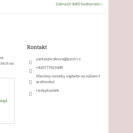
Zobrazit další hodnocení
Kontakt
me
sarkaspicakova
@
post.cz
ktech na
+420777623498
Všechny novinky najdete na našem F
acebooku!
ceskykoutek
dajů