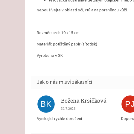
tetovačku odstraníte dětským olejíčkem nebo
Nepoužívejte v oblasti očí, rtů a na poraněnou kůži.
Rozměr: arch 10 x 15 cm
Materiál: potištěný papír (sítotisk)
Vyrobeno v SK
Božena Krsičková
BK
P
Hodnocení obchodu je 5 z 5 hvězdiček.
31.7.2026
Vynikající rychlé doručení
Doporu