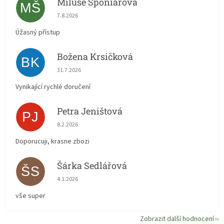
Miluše Šponiarová
MŠ
Hodnocení obchodu je 5 z 5 hvězdiček.
7.8.2026
Úžasný přístup
Božena Krsičková
BK
Hodnocení obchodu je 5 z 5 hvězdiček.
31.7.2026
Vynikající rychlé doručení
Petra Jeništová
PJ
Hodnocení obchodu je 5 z 5 hvězdiček.
8.2.2026
Doporucuji, krasne zbozi
Šárka Sedlářová
ŠS
Hodnocení obchodu je 5 z 5 hvězdiček.
4.1.2026
vše super
Zobrazit další hodnocení