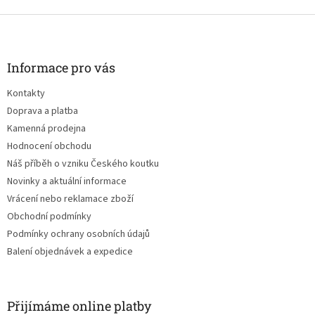
Z
á
p
a
Informace pro vás
t
Kontakty
í
Doprava a platba
Kamenná prodejna
Hodnocení obchodu
Náš příběh o vzniku Českého koutku
Novinky a aktuální informace
Vrácení nebo reklamace zboží
Obchodní podmínky
Podmínky ochrany osobních údajů
Balení objednávek a expedice
Přijímáme online platby