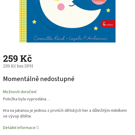
259 Kč
259 Kč bez DPH
Měrná
Momentálně nedostupné
cena:
Možnosti doručení
Položka byla vyprodána…
Hra na jukanou je jednou z prvních dětských her a důležitým milníkem
ve vývoji dítěte.
Detailní informace