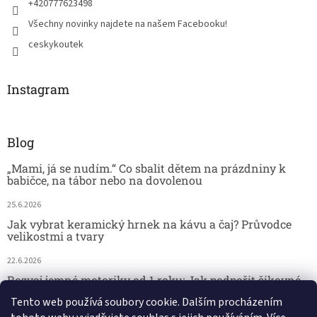
+420777623498
Všechny novinky najdete na našem Facebooku!
ceskykoutek
Instagram
Blog
„Mami, já se nudím.“ Co sbalit dětem na prázdniny k
babičce, na tábor nebo na dovolenou
25.6.2026
Jak vybrat keramický hrnek na kávu a čaj? Průvodce
velikostmi a tvary
22.6.2026
Rozvoj jemné motoriky od 1 roku: Jak podpořit šikovné
dětské ručičky hrou
Tento web používá soubory cookie. Dalším procházením
18.6.2026