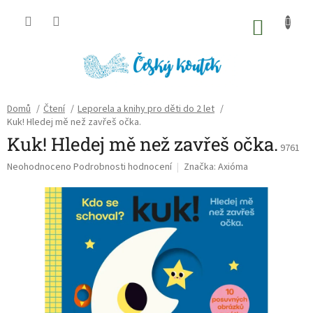
Přejít
na
NÁKU
obsah
KOŠÍK
Domů
/
Čtení
/
Leporela a knihy pro děti do 2 let
/
Kuk! Hledej mě než zavřeš očka.
Kuk! Hledej mě než zavřeš očka.
9761
Průměrné
Neohodnoceno
Podrobnosti hodnocení
Značka:
Axióma
hodnocení
produktu
je
0,0
z
5
hvězdiček.