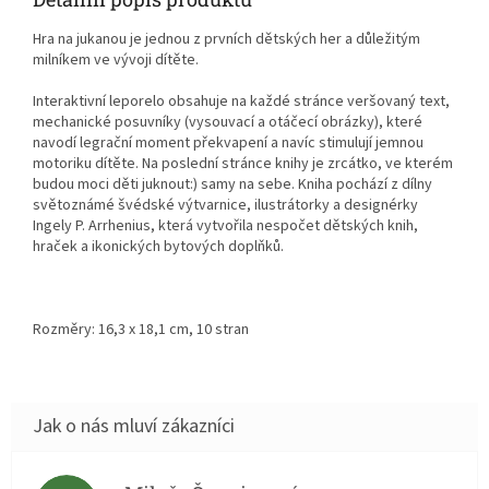
Hra na jukanou je jednou z prvních dětských her a důležitým
milníkem ve vývoji dítěte.
Interaktivní leporelo obsahuje na každé stránce veršovaný text,
mechanické posuvníky (vysouvací a otáčecí obrázky), které
navodí legrační moment překvapení a navíc stimulují jemnou
motoriku dítěte. Na poslední stránce knihy je zrcátko, ve kterém
budou moci děti juknout:) samy na sebe. Kniha pochází z dílny
světoznámé švédské výtvarnice, ilustrátorky a designérky
Ingely P. Arrhenius, která vytvořila nespočet dětských knih,
hraček a ikonických bytových doplňků.
Rozměry: 16,3 x 18,1 cm, 10 stran