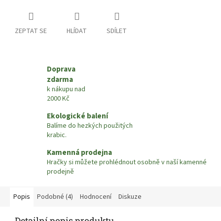
ZEPTAT SE
HLÍDAT
SDÍLET
Doprava
zdarma
k nákupu nad
2000 Kč
Ekologické balení
Balíme do hezkých použitých
krabic.
Kamenná prodejna
Hračky si můžete prohlédnout osobně v naší kamenné
prodejně
Popis
Podobné (4)
Hodnocení
Diskuze
Detailní popis produktu