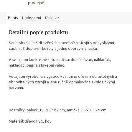
prodejně
Popis
Hodnocení
Diskuze
Detailní popis produktu
Sada obsahuje 5 dřevěných stavebních strojů s pohyblivými
částmi, 3 dopravní kužely a jednu dopravní značku.
V setu jsou konkrétně tato autíčka: domíchávač, náklaďák,
nakladač, bagr a stavební válec.
Auta jsou vyrobena z vysoce kvalitního dřeva z udržitelných a
obnovitelných zdrojů a jsou r
učně domalována ekologickými
barvami.
Rozměry:
balení 16,5 x 17 x 7 cm, autíčka 8,5 x 3,5 x 5 cm
Materiál: dřevo FSC, kov