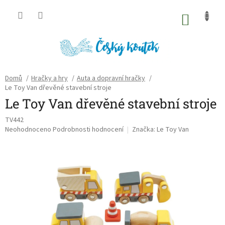
Přejít
na
NÁKU
obsah
KOŠÍK
Domů
/
Hračky a hry
/
Auta a dopravní hračky
/
Le Toy Van dřevěné stavební stroje
Le Toy Van dřevěné stavební stroje
TV442
Průměrné
Neohodnoceno
Podrobnosti hodnocení
Značka:
Le Toy Van
hodnocení
produktu
je
0,0
z
5
hvězdiček.