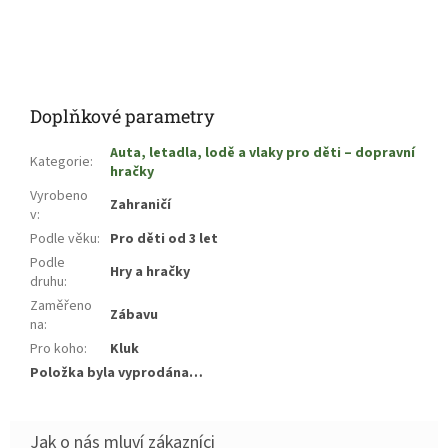
Doplňkové parametry
Auta, letadla, lodě a vlaky pro děti – dopravní
Kategorie
:
hračky
Vyrobeno
Zahraničí
v
:
Podle věku
:
Pro děti od 3 let
Podle
Hry a hračky
druhu
:
Zaměřeno
Zábavu
na
:
Pro koho
:
Kluk
Položka byla vyprodána…