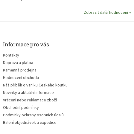
Zobrazit další hodnocení
Z
á
p
a
Informace pro vás
t
Kontakty
í
Doprava a platba
Kamenná prodejna
Hodnocení obchodu
Náš příběh o vzniku Českého koutku
Novinky a aktuální informace
Vrácení nebo reklamace zboží
Obchodní podmínky
Podmínky ochrany osobních údajů
Balení objednávek a expedice