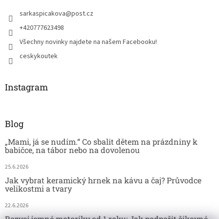
sarkaspicakova
@
post.cz
+420777623498
Všechny novinky najdete na našem Facebooku!
ceskykoutek
Instagram
Blog
„Mami, já se nudím.“ Co sbalit dětem na prázdniny k
babičce, na tábor nebo na dovolenou
25.6.2026
Jak vybrat keramický hrnek na kávu a čaj? Průvodce
velikostmi a tvary
22.6.2026
Rozvoj jemné motoriky od 1 roku: Jak podpořit šikovné