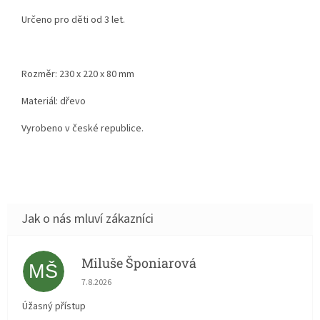
Určeno pro děti od 3 let.
Rozměr:
230 x 220 x 80 mm
Materiál: dřevo
Vyrobeno v české republice.
Miluše Šponiarová
MŠ
Hodnocení obchodu je 5 z 5 hvězdiček.
7.8.2026
Úžasný přístup