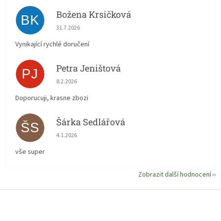
Božena Krsičková
BK
Hodnocení obchodu je 5 z 5 hvězdiček.
31.7.2026
Vynikající rychlé doručení
Petra Jeništová
PJ
Hodnocení obchodu je 5 z 5 hvězdiček.
8.2.2026
Doporucuji, krasne zbozi
Šárka Sedlářová
ŠS
Hodnocení obchodu je 5 z 5 hvězdiček.
4.1.2026
vše super
Zobrazit další hodnocení
Z
á
p