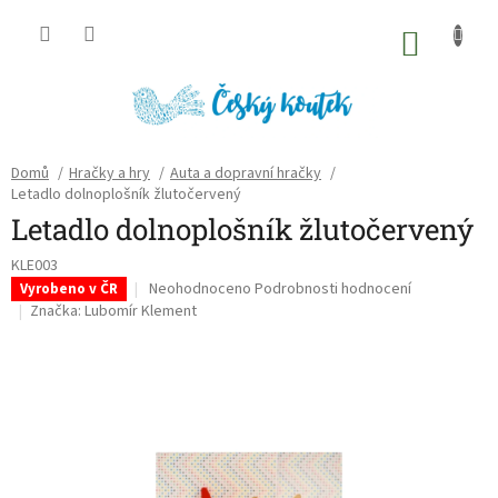
Přejít
na
NÁKU
obsah
KOŠÍK
Domů
/
Hračky a hry
/
Auta a dopravní hračky
/
Letadlo dolnoplošník žlutočervený
Letadlo dolnoplošník žlutočervený
KLE003
Průměrné
Neohodnoceno
Podrobnosti hodnocení
Vyrobeno v ČR
hodnocení
Značka:
Lubomír Klement
produktu
je
0,0
z
5
hvězdiček.