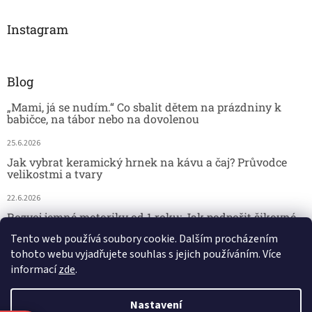
Instagram
Blog
„Mami, já se nudím.“ Co sbalit dětem na prázdniny k
babičce, na tábor nebo na dovolenou
25.6.2026
Jak vybrat keramický hrnek na kávu a čaj? Průvodce
velikostmi a tvary
22.6.2026
Rozvoj jemné motoriky od 1 roku: Jak podpořit šikovné
dětské ručičky hrou
Tento web používá soubory cookie. Dalším procházením
tohoto webu vyjadřujete souhlas s jejich používáním. Více
18.6.2026
informací
zde
.
Nastavení
Vytvořil Shoptet