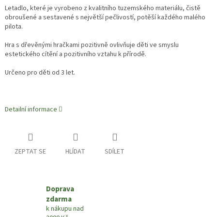
Letadlo, které je vyrobeno z kvalitního tuzemského materiálu, čistě
obroušené a sestavené s největší pečlivostí, potěší každého malého
pilota.
Hra s dřevěnými hračkami pozitivně ovlivňuje děti ve smyslu
estetického cítění a pozitivního vztahu k přírodě.
Určeno pro děti od 3 let.
Detailní informace
ZEPTAT SE
HLÍDAT
SDÍLET
Doprava
zdarma
k nákupu nad