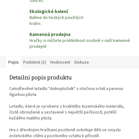
2000 Kč
Ekologické balení
Balíme do hezkých použitých
krabic.
Kamenná prodejna
Hračky si můžete prohlédnout osobně v naší kamenné
prodejně
Popis
Podobné (1)
Hodnocení
Diskuze
Detailní popis produktu
Celodřevěné letadlo "dolnoplošník" s otočnou vrtulí a pevnou
figurkou pilota.
Letadlo, které je vyrobeno z kvalitního tuzemského materiálu,
čistě obroušené a sestavené s největší pečlivostí, potěší
každého malého pilota.
Hra s dřevěnými hračkami pozitivně ovlivňuje děti ve smyslu
estetického cítění a pozitivního vztahu k přírodě.