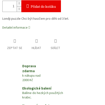
Přidat do košíku
Londji puzzle Chci být hasičem pro děti od 3 let.
Detailní informace
ZEPTAT SE
HLÍDAT
SDÍLET
Doprava
zdarma
k nákupu nad
2000 Kč
Ekologické balení
Balíme do hezkých použitých
krabic.