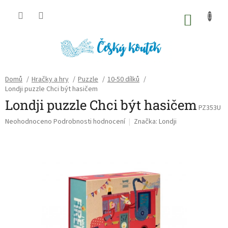
Přejít
na
NÁKU
obsah
KOŠÍK
Domů
/
Hračky a hry
/
Puzzle
/
10-50 dílků
/
Londji puzzle Chci být hasičem
Londji puzzle Chci být hasičem
PZ353U
Průměrné
Neohodnoceno
Podrobnosti hodnocení
Značka:
Londji
hodnocení
produktu
je
0,0
z
5
hvězdiček.