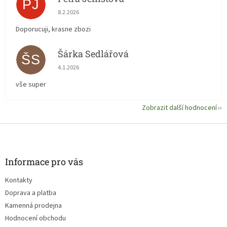
PJ
Hodnocení obchodu je 5 z 5 hvězdiček.
8.2.2026
Doporucuji, krasne zbozi
Šárka Sedlářová
ŠS
Hodnocení obchodu je 5 z 5 hvězdiček.
4.1.2026
vše super
Zobrazit další hodnocení
Z
á
p
a
Informace pro vás
t
Kontakty
í
Doprava a platba
Kamenná prodejna
Hodnocení obchodu