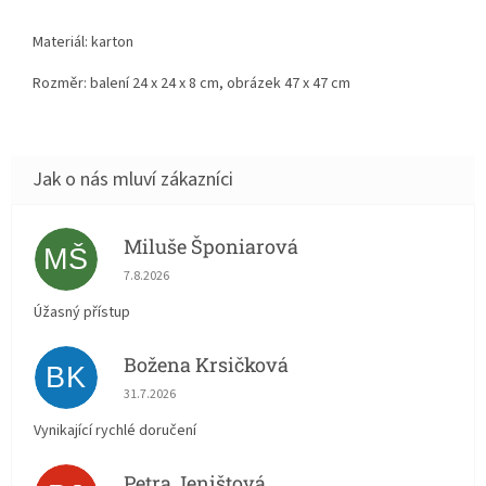
Materiál: karton
Rozměr: balení 24 x 24 x 8 cm, obrázek 47 x 47 cm
Miluše Šponiarová
MŠ
Hodnocení obchodu je 5 z 5 hvězdiček.
7.8.2026
Úžasný přístup
Božena Krsičková
BK
Hodnocení obchodu je 5 z 5 hvězdiček.
31.7.2026
Vynikající rychlé doručení
Petra Jeništová