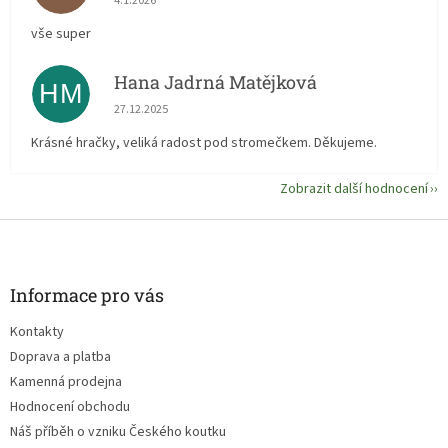
4.1.2026
vše super
Hana Jadrná Matějková
HM
Hodnocení obchodu je 5 z 5 hvězdiček.
27.12.2025
Krásné hračky, veliká radost pod stromečkem. Děkujeme.
Zobrazit další hodnocení
Z
á
p
a
Informace pro vás
t
Kontakty
í
Doprava a platba
Kamenná prodejna
Hodnocení obchodu
Náš příběh o vzniku Českého koutku