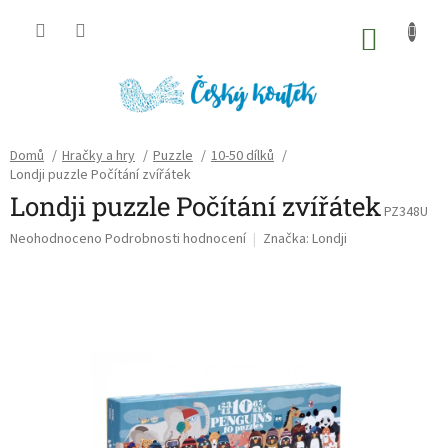
Přejít
na
NÁKU
obsah
KOŠÍK
Domů
/
Hračky a hry
/
Puzzle
/
10-50 dílků
/
Londji puzzle Počítání zvířátek
Londji puzzle Počítání zvířátek
PZ348U
Průměrné
Neohodnoceno
Podrobnosti hodnocení
Značka:
Londji
hodnocení
produktu
je
0,0
z
5
hvězdiček.