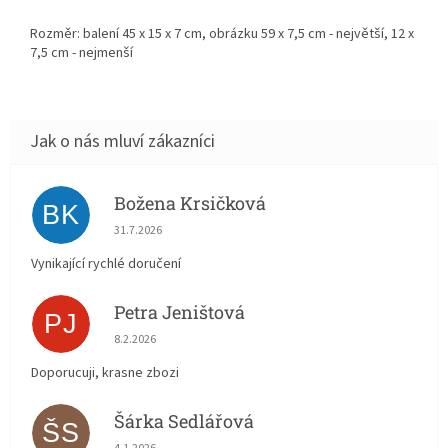
Rozměr: balení 45 x 15 x 7 cm, obrázku 59 x 7,5 cm - největší, 12 x
7,5 cm - nejmenší
Božena Krsičková
BK
Hodnocení obchodu je 5 z 5 hvězdiček.
31.7.2026
Vynikající rychlé doručení
Petra Jeništová
PJ
Hodnocení obchodu je 5 z 5 hvězdiček.
8.2.2026
Doporucuji, krasne zbozi
Šárka Sedlářová
ŠS
Hodnocení obchodu je 5 z 5 hvězdiček.