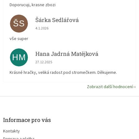
Doporucuji, krasne zbozi
Šárka Sedlářová
ŠS
Hodnocení obchodu je 5 z 5 hvězdiček.
4.1.2026
vše super
Hana Jadrná Matějková
HM
Hodnocení obchodu je 5 z 5 hvězdiček.
27.12.2025
Krásné hračky, veliká radost pod stromečkem. Děkujeme.
Zobrazit další hodnocení
Z
á
p
a
Informace pro vás
t
Kontakty
í
Doprava a platba