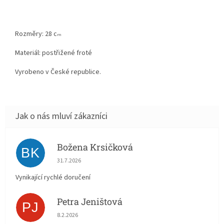
Rozměry: 28 c
m
Materiál: postřižené froté
Vyrobeno v České republice.
Božena Krsičková
BK
Hodnocení obchodu je 5 z 5 hvězdiček.
31.7.2026
Vynikající rychlé doručení
Petra Jeništová
PJ
Hodnocení obchodu je 5 z 5 hvězdiček.
8.2.2026