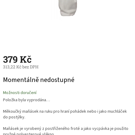
379 Kč
313,22 Kč bez DPH
Měrná
Momentálně nedostupné
cena:
Možnosti doručení
Položka byla vyprodána…
Měkoučký maňásek na ruku pro hraní pohádek nebo i jako muchláček
do postýlky.
Maňásek je vyrobený z postřiženého froté a jako vycpávka je použito
pružné polyesterové vlákno.