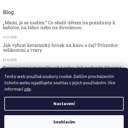
Blog
„Mami, já se nudím.“ Co sbalit dětem na prázdniny k
babičce, na tábor nebo na dovolenou
25.6.2026
Jak vybrat keramický hrnek na kávu a čaj? Průvodce
velikostmi a tvary
22.6.2026
Rozvoj jemné motoriky od 1 roku: Jak podpořit šikovné
dětské ručičky hrou
Tento web používá soubory cookie. Dalším procházením
tohoto webu vyjadřujete souhlas s jejich používáním. Více
18.6.2026
informací
zde
.
Nastavení
Vytvořil Shoptet
29.7. kamenná prodejna - DOVOLENÁ. 🚚 Doprava zdarma při nákupu
Copyright 2026
Český koutek
. Všechna práva vyhrazena.
Souhlasím
nad 2 000 Kč