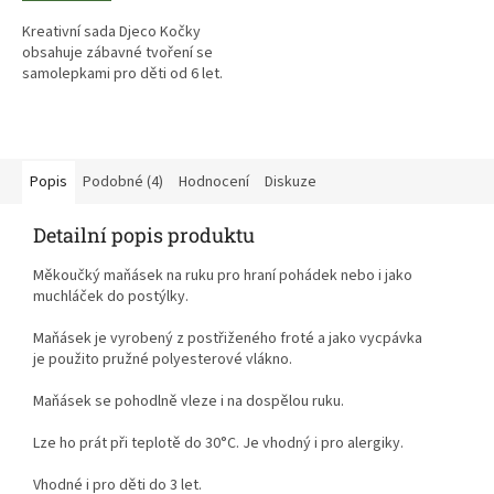
Kreativní sada Djeco Kočky
obsahuje zábavné tvoření se
samolepkami pro děti od 6 let.
Děti dozdobují 8 roztomilých
kočiček samolepkami podle své
fantazie nebo návodu.
Popis
Podobné (4)
Hodnocení
Diskuze
Detailní popis produktu
Měkoučký maňásek na ruku pro hraní pohádek nebo i jako
muchláček do postýlky.
Maňásek je vyrobený z postřiženého froté a jako vycpávka
je použito pružné polyesterové vlákno.
Maňásek se pohodlně vleze i na dospělou ruku.
Lze ho prát při teplotě do 30°C. Je vhodný i pro alergiky.
Vhodné i pro děti do 3 let.