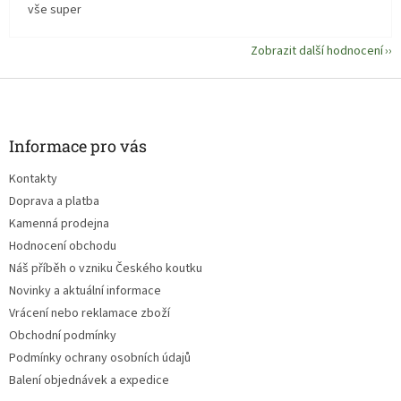
vše super
Zobrazit další hodnocení
Z
á
p
a
Informace pro vás
t
Kontakty
í
Doprava a platba
Kamenná prodejna
Hodnocení obchodu
Náš příběh o vzniku Českého koutku
Novinky a aktuální informace
Vrácení nebo reklamace zboží
Obchodní podmínky
Podmínky ochrany osobních údajů
Balení objednávek a expedice