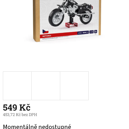
549 Kč
453,72 Kč bez DPH
Měrná
Momentálně nedostupné
cena: