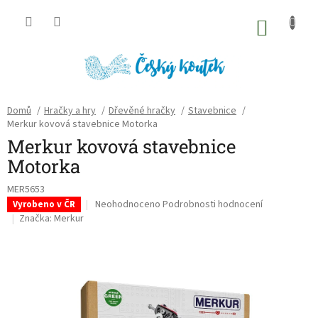
Přejít
na
NÁKU
obsah
KOŠÍK
Domů
/
Hračky a hry
/
Dřevěné hračky
/
Stavebnice
/
Merkur kovová stavebnice Motorka
Merkur kovová stavebnice
Motorka
MER5653
Průměrné
Neohodnoceno
Podrobnosti hodnocení
Vyrobeno v ČR
hodnocení
Značka:
Merkur
produktu
je
0,0
z
5
hvězdiček.