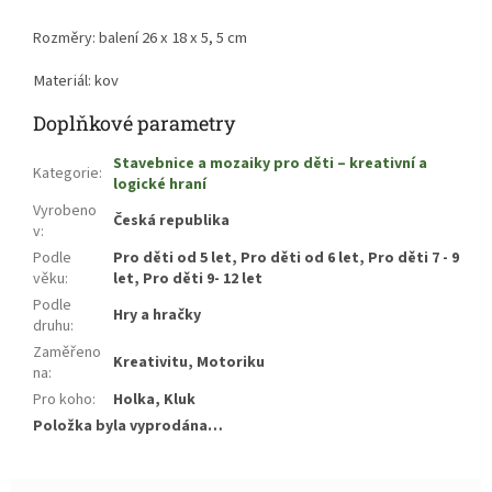
ní 26 x 18 x 5, 5
cm
Rozměry: bale
Materiál: kov
Doplňkové parametry
Stavebnice a mozaiky pro děti – kreativní a
Kategorie
:
logické hraní
Vyrobeno
Česká republika
v
:
Podle
Pro děti od 5 let, Pro děti od 6 let, Pro děti 7 - 9
věku
:
let, Pro děti 9- 12 let
Podle
Hry a hračky
druhu
:
Zaměřeno
Kreativitu, Motoriku
na
:
Pro koho
:
Holka, Kluk
Položka byla vyprodána…