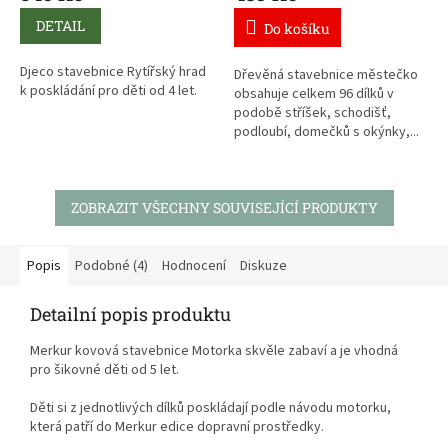
DETAIL
Do košíku
Djeco stavebnice Rytířský hrad
Dřevěná stavebnice městečko
k poskládání pro děti od 4 let
.
obsahuje celkem 96 dílků v
podobě stříšek, schodišť,
podloubí, domečků s okýnky,...
Hra nabízí velké množství
variant jak městečko postavit a
ZOBRAZIT VŠECHNY SOUVISEJÍCÍ PRODUKTY
záleží jen na představivosti a
šikovnosti dětí. Hra rozvíjí
logické myšlení, jemnou
motoriku a prostorové vidění.
Popis
Podobné (4)
Hodnocení
Diskuze
Hračka je určena pro děti od 3
Detailní popis produktu
let.
Merkur kovová stavebnice Motorka skvěle zabaví a je vhodná
pro šikovné děti od 5 let.
Děti si z jednotlivých dílků poskládají podle návodu motorku,
která patří do Merkur edice dopravní prostředky.