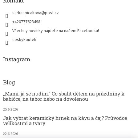
Kontakt
sarkaspicakova
@
post.cz
+420777623498
Všechny novinky najdete na našem Facebooku!
ceskykoutek
Instagram
Blog
„Mami, já se nudím.“ Co sbalit dětem na prázdniny k
babičce, na tábor nebo na dovolenou
25.6.2026
Jak vybrat keramický hrnek na kávu a čaj? Průvodce
velikostmi a tvary
22.6.2026