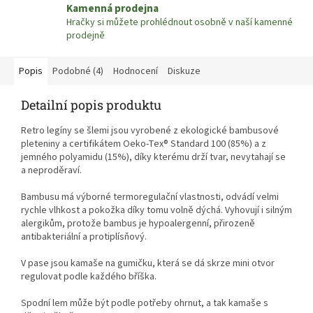
Kamenná prodejna
Hračky si můžete prohlédnout osobně v naší kamenné
prodejně
Popis
Podobné (4)
Hodnocení
Diskuze
Detailní popis produktu
Retro legíny se šlemi jsou vyrobené z ekologické bambusové
pleteniny a certifikátem Oeko-Tex®️ Standard 100 (85%) a z
jemného polyamidu (15%), díky kterému drží tvar, nevytahají se
a neproděraví.
Bambusu má výborné termoregulační vlastnosti, odvádí velmi
rychle vlhkost a pokožka díky tomu volně dýchá. Vyhovují i silným
alergikům, protože bambus je hypoalergenní, přirozeně
antibakteriální a protiplísňový.
V pase jsou kamaše na gumičku, která se dá skrze mini otvor
regulovat podle každého bříška.
Spodní lem může být podle potřeby ohrnut, a tak kamaše s