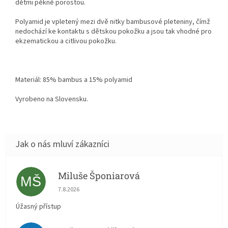
dětmi pěkně porostou.
Polyamid je vpletený mezi dvě nitky bambusové pleteniny, čímž
nedochází ke kontaktu s dětskou pokožku a jsou tak vhodné pro
ekzematickou a citlivou pokožku.
Materiál: 85% bambus a 15% polyamid
Vyrobeno na Slovensku.
Miluše Šponiarová
MŠ
Hodnocení obchodu je 5 z 5 hvězdiček.
7.8.2026
Úžasný přístup