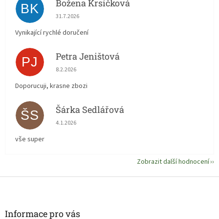
Božena Krsičková
BK
Hodnocení obchodu je 5 z 5 hvězdiček.
31.7.2026
Vynikající rychlé doručení
Petra Jeništová
PJ
Hodnocení obchodu je 5 z 5 hvězdiček.
8.2.2026
Doporucuji, krasne zbozi
Šárka Sedlářová
ŠS
Hodnocení obchodu je 5 z 5 hvězdiček.
4.1.2026
vše super
Zobrazit další hodnocení
Z
á
p
a
Informace pro vás