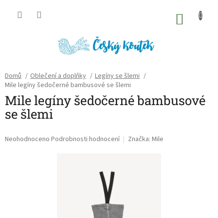
Přejít
na
NÁKU
obsah
KOŠÍK
Domů
/
Oblečení a doplňky
/
Legíny se šlemi
/
Mile legíny šedočerné bambusové se šlemi
Mile legíny šedočerné bambusové
se šlemi
Průměrné
Neohodnoceno
Podrobnosti hodnocení
Značka:
Mile
hodnocení
produktu
je
0,0
z
5
hvězdiček.