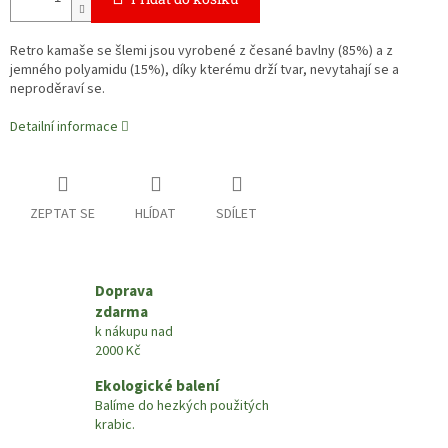
Retro kamaše se šlemi jsou vyrobené z česané bavlny (85%) a z
jemného polyamidu (15%), díky kterému drží tvar, nevytahají se a
neproděraví se.
Detailní informace
ZEPTAT SE
HLÍDAT
SDÍLET
Doprava
zdarma
k nákupu nad
2000 Kč
Ekologické balení
Balíme do hezkých použitých
krabic.