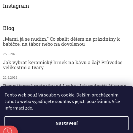
Instagram
Blog
„Mami, já se nudím.“ Co sbalit dětem na prázdniny k
babičce, na tábor nebo na dovolenou
25.6.2026
Jak vybrat keramický hrnek na kávu a čaj? Průvodce
velikostmi a tvary
22.6.2026
Rozvoj jemné motoriky od 1 roku: Jak podpořit šikovné
dětské ručičky hrou
Tento web používá soubory cookie. Dalším procházením
tohoto webu vyjadřujete souhlas s jejich používáním. Více
18.6.2026
informací
zde
.
Nastavení
Vytvořil Shoptet