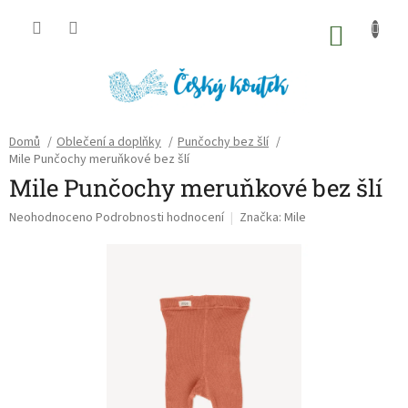
Přejít
na
NÁKU
obsah
KOŠÍK
Domů
/
Oblečení a doplňky
/
Punčochy bez šlí
/
Mile Punčochy meruňkové bez šlí
Mile Punčochy meruňkové bez šlí
Průměrné
Neohodnoceno
Podrobnosti hodnocení
Značka:
Mile
hodnocení
produktu
je
0,0
z
5
hvězdiček.