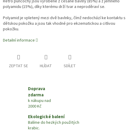
Retro punčochy jsou vyrobené z česané bavlny (85%) a z jemného
polyamidu (15%), díky kterému drží tvar a neproděraví se.
Polyamid je vpletený mezi dvě bavlnky, čímž nedochází ke kontaktu s
dětskou pokožku a jsou tak vhodné pro ekzematickou a citlivou
pokožku.
Detailní informace
ZEPTAT SE
HLÍDAT
SDÍLET
Doprava
zdarma
k nákupu nad
2000 Kč
Ekologické balení
Balíme do hezkých použitých
krabic.