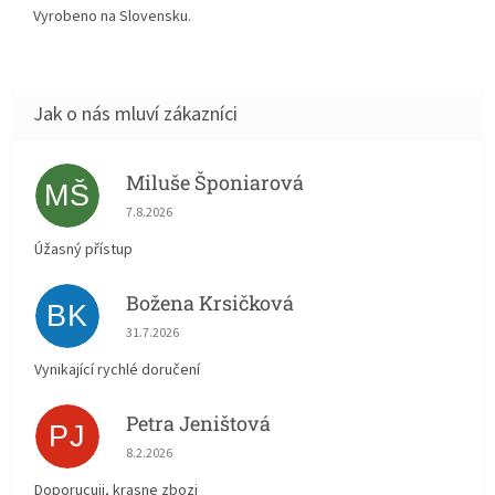
Vyrobeno na Slovensku.
Miluše Šponiarová
MŠ
Hodnocení obchodu je 5 z 5 hvězdiček.
7.8.2026
Úžasný přístup
Božena Krsičková
BK
Hodnocení obchodu je 5 z 5 hvězdiček.
31.7.2026
Vynikající rychlé doručení
Petra Jeništová
PJ
Hodnocení obchodu je 5 z 5 hvězdiček.
8.2.2026
Doporucuji, krasne zbozi