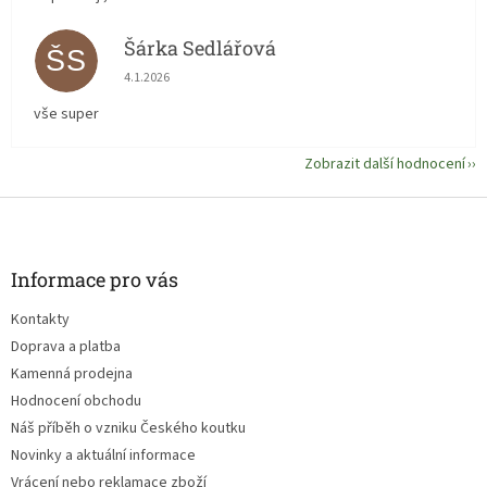
Šárka Sedlářová
ŠS
Hodnocení obchodu je 5 z 5 hvězdiček.
4.1.2026
vše super
Zobrazit další hodnocení
Z
á
p
a
Informace pro vás
t
Kontakty
í
Doprava a platba
Kamenná prodejna
Hodnocení obchodu
Náš příběh o vzniku Českého koutku
Novinky a aktuální informace
Vrácení nebo reklamace zboží