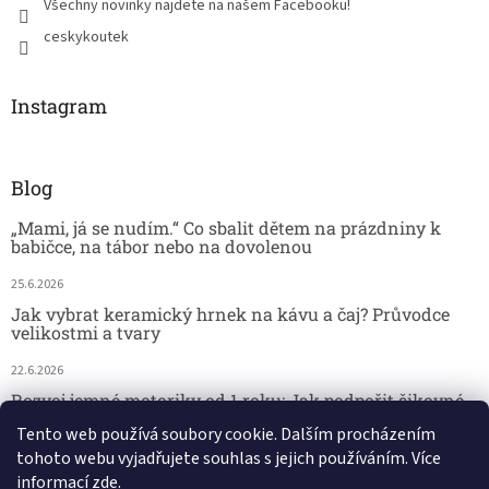
Všechny novinky najdete na našem Facebooku!
ceskykoutek
Instagram
Blog
„Mami, já se nudím.“ Co sbalit dětem na prázdniny k
babičce, na tábor nebo na dovolenou
25.6.2026
Jak vybrat keramický hrnek na kávu a čaj? Průvodce
velikostmi a tvary
22.6.2026
Rozvoj jemné motoriky od 1 roku: Jak podpořit šikovné
dětské ručičky hrou
Tento web používá soubory cookie. Dalším procházením
tohoto webu vyjadřujete souhlas s jejich používáním. Více
18.6.2026
informací
zde
.