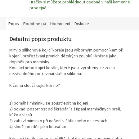
Hračky si můžete prohlédnout osobně v naší kamenné
prodejně
Popis
Podobné (4)
Hodnocení
Diskuze
Detailní popis produktu
Mimijo silikonové kojicí korále jsou výborným pomocníkem při
kojení, prořezávání prvních dětských zoubků i krásné jako
doplněk pro maminky.
Kousací nebo kojicí korále, které jsou vyrobeny ze zcela
nezávadného potravinářského silikonu.
K čemu slouží kojící korále?
1) pomáhá miminku se soustředit na kojení
2) odvádí pozornost od škrábání a štípání maminčinych prsů,
kůže a vlasů
3) zabaví miminko při nošení v šátku nebo na cestách
4) slouží později jako kousátko
Kousací korále neobsahují BPA, ftaláty, olovo, kadmium nebo