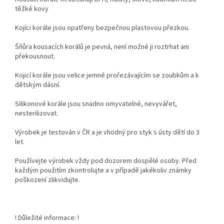
těžké kovy
Kojíci korále jsou opatřeny bezpečnou plastovou přezkou.
Šňůra kousacích korálů je pevná, není možné ji roztrhat ani
překousnout.
Kojicí korále jsou velice jemné prořezávajícím se zoubkům a k
dětským dásní.
Silikonové korále jsou snadno omyvatelné, nevyvářet,
nesterilizovat.
Výrobek je testován v ČR a je vhodný pro styk s ústy dětí do 3
let.
Používejte výrobek vždy pod dozorem dospělé osoby. Před
každým použitím zkontrolujte a v případě jakékoliv známky
poškození zlikvidujte.
! Důležité informace: !