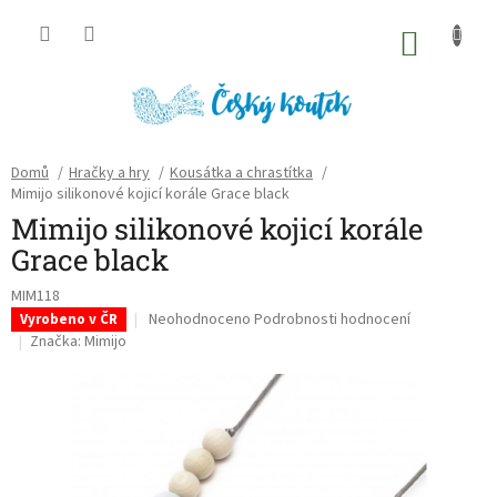
Přejít
na
NÁKU
obsah
KOŠÍK
Domů
/
Hračky a hry
/
Kousátka a chrastítka
/
Mimijo silikonové kojicí korále Grace black
Mimijo silikonové kojicí korále
Grace black
MIM118
Průměrné
Neohodnoceno
Podrobnosti hodnocení
Vyrobeno v ČR
hodnocení
Značka:
Mimijo
produktu
je
0,0
z
5
hvězdiček.