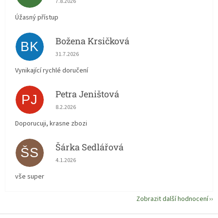
7.8.2026
Úžasný přístup
Božena Krsičková
BK
Hodnocení obchodu je 5 z 5 hvězdiček.
31.7.2026
Vynikající rychlé doručení
Petra Jeništová
PJ
Hodnocení obchodu je 5 z 5 hvězdiček.
8.2.2026
Doporucuji, krasne zbozi
Šárka Sedlářová
ŠS
Hodnocení obchodu je 5 z 5 hvězdiček.
4.1.2026
vše super
Zobrazit další hodnocení