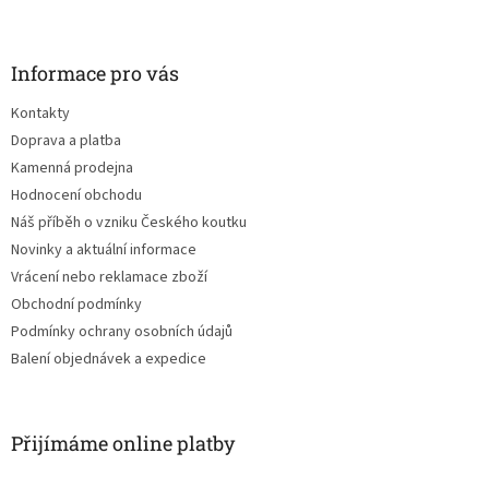
Z
á
p
a
Informace pro vás
t
Kontakty
í
Doprava a platba
Kamenná prodejna
Hodnocení obchodu
Náš příběh o vzniku Českého koutku
Novinky a aktuální informace
Vrácení nebo reklamace zboží
Obchodní podmínky
Podmínky ochrany osobních údajů
Balení objednávek a expedice
Přijímáme online platby