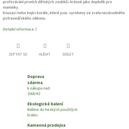
prořezávání prvních dětských zoubků i krásné jako doplněk pro
maminky.
Kousací nebo kojíci korále, které jsou vyrobeny ze zcela nezávadného
potravinářského silikonu.
Detailní informace
ZEPTAT SE
HLÍDAT
SDÍLET
Doprava
zdarma
k nákupu nad
2000 Kč
Ekologické balení
Balíme do hezkých použitých
krabic.
Kamenná prodejna