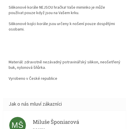
Silikonové korále NEJSOU hračka! Vaše miminko je může
používat pouze když jsou na Vašem krku.
Silikonové kojíci korále jsou určeny k nošení pouze dospělými
osobami.
Materiál: zdravotně nezávadný potravinářský silikon, neošetřený
buk, nylonová šňůrka.
Vyrobeno v České republice
Miluše Šponiarová
MŠ
Hodnocení obchodu je 5 z 5 hvězdiček.