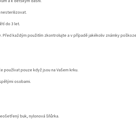
bkům a k dětským dásní.
nesterilizovat.
tí do 3 let.
Před každým použitím zkontrolujte a v případě jakékoliv známky poškození
že používat pouze když jsou na Vašem krku.
ospělými osobami.
neošetřený buk, nylonová šňůrka.