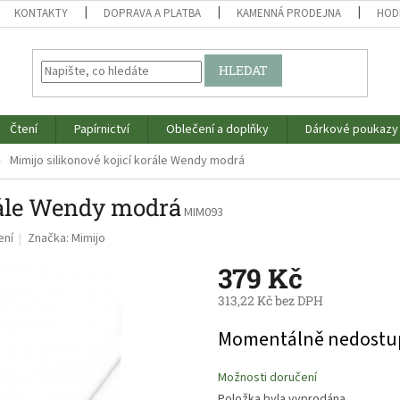
KONTAKTY
DOPRAVA A PLATBA
KAMENNÁ PRODEJNA
HOD
HLEDAT
Čtení
Papírnictví
Oblečení a doplňky
Dárkové poukazy
Mimijo silikonové kojicí korále Wendy modrá
rále Wendy modrá
MIM093
ení
Značka:
Mimijo
379 Kč
313,22 Kč bez DPH
Měrná
Momentálně nedostu
cena:
Možnosti doručení
Položka byla vyprodána…