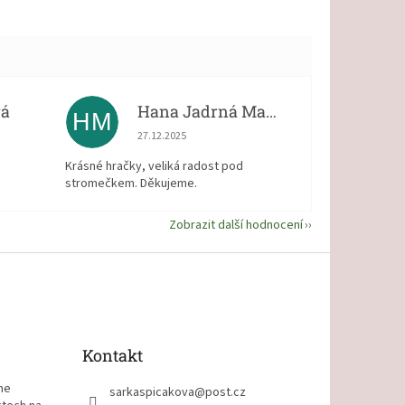
vá
Hana Jadrná Matějková
HM
 5 z 5 hvězdiček.
Hodnocení obchodu je 5 z 5 hvězdiček.
27.12.2025
Krásné hračky, veliká radost pod
stromečkem. Děkujeme.
Zobrazit další hodnocení
Kontakt
me
sarkaspicakova
@
post.cz