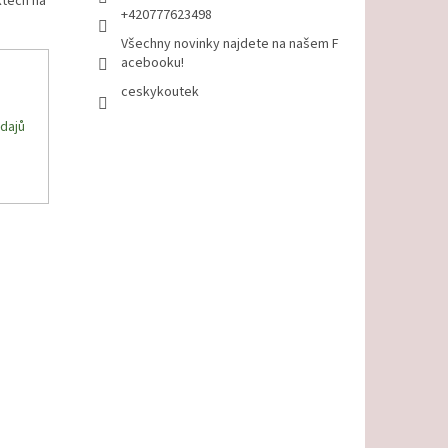
ktech na
+420777623498
Všechny novinky najdete na našem F
acebooku!
ceskykoutek
dajů