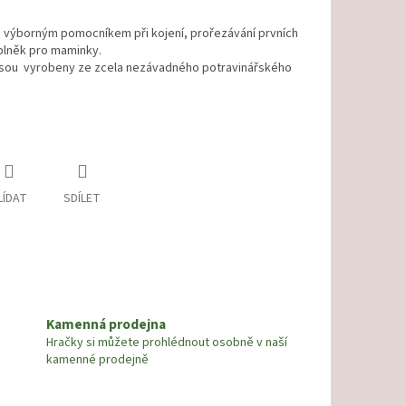
sou výborným pomocníkem při kojení, prořezávání prvních
plněk pro maminky.
é jsou vyrobeny ze zcela nezávadného potravinářského
LÍDAT
SDÍLET
Kamenná prodejna
Hračky si můžete prohlédnout osobně v naší
kamenné prodejně