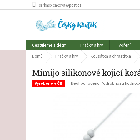
Přejít
sarkaspicakova@post.cz
na
obsah
Cestujeme s dětmi
Hračky a hry
Tvoření
Domů
Hračky a hry
Kousátka a chrastítka
Mimijo silikonové kojicí ko
Průměrné
Neohodnoceno
Podrobnosti hodnoc
Vyrobeno v ČR
hodnocení
produktu
je
0,0
z
5
hvězdiček.