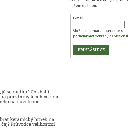
zasílat informace o nových produ
našem e-shopu.
E-mail
Vložením e-mailu souhlasíte s
podmínkami ochrany osobních ú
PŘIHLÁSIT SE
 já se nudím.“ Co sbalit
na prázdniny k babičce, na
nebo na dovolenou
brat keramický hrnek na
 čaj? Průvodce velikostmi