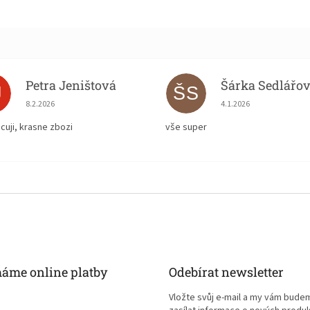
Petra Jeništová
Šárka Sedlářo
J
ŠS
Hodnocení obchodu je 5 z 5 hvězdiček.
Hodnocení obchodu je
8.2.2026
4.1.2026
cuji, krasne zbozi
vše super
máme online platby
Odebírat newsletter
Vložte svůj e-mail a my vám bude