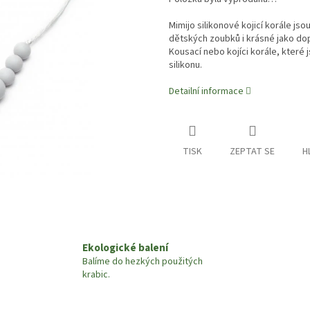
Mimijo silikonové kojicí korále j
dětských zoubků i krásné jako do
Kousací nebo kojíci korále, kter
silikonu.
Detailní informace
TISK
ZEPTAT SE
H
Ekologické balení
Balíme do hezkých použitých
krabic.