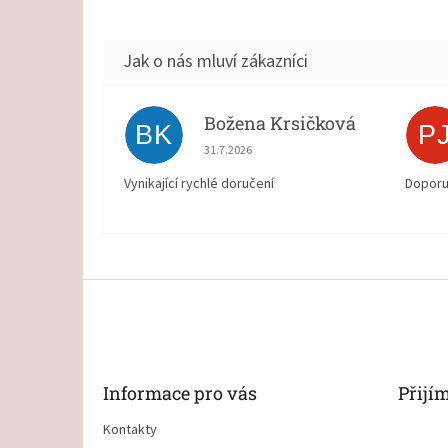
Božena Krsičková
BK
P
Hodnocení obchodu je 5 z 5 hvězdiček.
31.7.2026
Vynikající rychlé doručení
Doporu
Z
á
p
a
t
Informace pro vás
Přijí
í
Kontakty