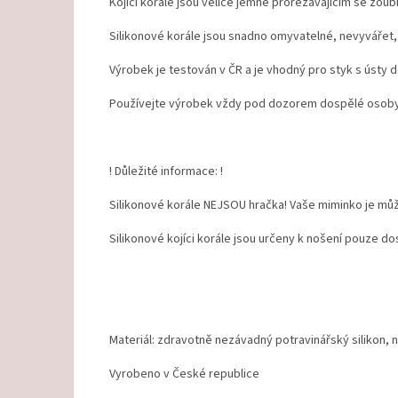
Kojicí korále jsou velice jemné prořezávajícím se zou
Silikonové korále jsou snadno omyvatelné, nevyvářet, 
Výrobek je testován v ČR a je vhodný pro styk s ústy dě
Používejte výrobek vždy pod dozorem dospělé osoby. 
! Důležité informace: !
Silikonové korále NEJSOU hračka! Vaše miminko je mů
Silikonové kojíci korále jsou určeny k nošení pouze d
Materiál: zdravotně nezávadný potravinářský silikon, 
Vyrobeno v České republice