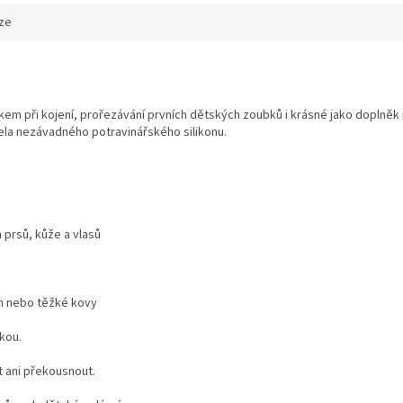
ze
kem při kojení, prořezávání prvních dětských zoubků i krásné jako doplněk
cela nezávadného potravinářského silikonu.
 prsů, kůže a vlasů
um nebo těžké kovy
kou.
t ani překousnout.