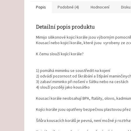
Popis
Podobné (4)
Hodnocení
Disku
Detailní popis produktu
Mimijo silikonové kojicí korále jsou výborným pomocní
Kousací nebo kojicí korále, které jsou vyrobeny ze z
K čemu slouží kojící korále?
1) pomáhá miminku se soustředit na kojení
2) odvádí pozornost od škrábání a štípání maminčinych
3) zabaví miminko při nošení v šátku nebo na cestách
4) slouží později jako kousátko
Kousací korále neobsahují BPA, ftaláty, olovo, kadmi
Kojíci korále jsou opatřeny bezpečnou plastovou přez
Šňůra kousacích korálů je pevná, není možné ji roztrha