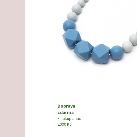
Doprava
zdarma
k nákupu nad
2000 Kč