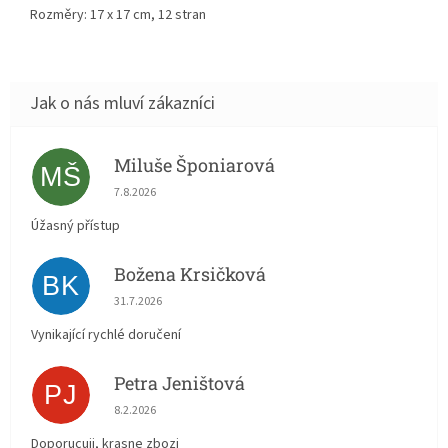
Rozměry: 17 x 17 cm, 12 stran
Miluše Šponiarová
MŠ
Hodnocení obchodu je 5 z 5 hvězdiček.
7.8.2026
Úžasný přístup
Božena Krsičková
BK
Hodnocení obchodu je 5 z 5 hvězdiček.
31.7.2026
Vynikající rychlé doručení
Petra Jeništová
PJ
Hodnocení obchodu je 5 z 5 hvězdiček.
8.2.2026
Doporucuji, krasne zbozi