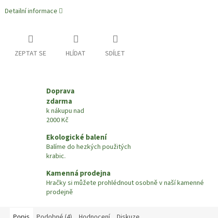
Detailní informace
ZEPTAT SE
HLÍDAT
SDÍLET
Doprava
zdarma
k nákupu nad
2000 Kč
Ekologické balení
Balíme do hezkých použitých
krabic.
Kamenná prodejna
Hračky si můžete prohlédnout osobně v naší kamenné
prodejně
Popis
Podobné (4)
Hodnocení
Diskuze