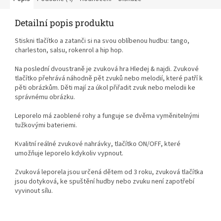
Detailní popis produktu
Stiskni tlačítko a zatanči si na svou oblíbenou hudbu: tango,
charleston, salsu, rokenrol a hip hop.
Na poslední dvoustraně je zvuková hra Hledej & najdi. Zvukové
tlačítko přehrává náhodně pět zvuků nebo melodií, které patří k
pěti obrázkům. Děti mají za úkol přiřadit zvuk nebo melodii ke
správnému obrázku.
Leporelo má zaoblené rohy a funguje se dvěma vyměnitelnými
tužkovými bateriemi.
Kvalitní reálné zvukové nahrávky, tlačítko ON/OFF, které
umožňuje leporelo kdykoliv vypnout.
Zvuková leporela jsou určená dětem od 3 roku, zvuková tlačítka
jsou dotyková, ke spuštění hudby nebo zvuku není zapotřebí
vyvinout sílu.