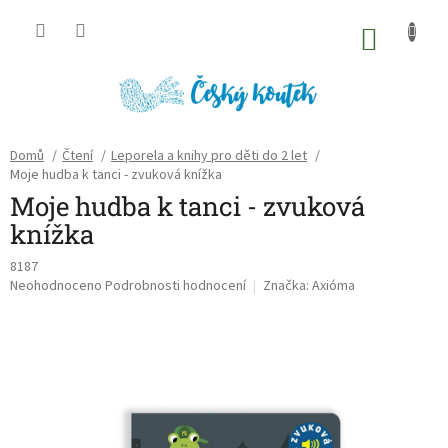
Přejít
na
NÁKU
obsah
KOŠÍK
Domů
/
Čtení
/
Leporela a knihy pro děti do 2 let
/
Moje hudba k tanci - zvuková knížka
Moje hudba k tanci - zvuková
knížka
8187
Průměrné
Neohodnoceno
Podrobnosti hodnocení
Značka:
Axióma
hodnocení
produktu
je
0,0
z
5
hvězdiček.