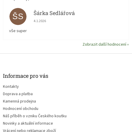
Šárka Sedlářová
ŠS
Hodnocení obchodu je 5 z 5 hvězdiček.
4.1.2026
vše super
Zobrazit další hodnocení
Z
á
p
a
Informace pro vás
t
Kontakty
í
Doprava a platba
Kamenná prodejna
Hodnocení obchodu
Náš příběh o vzniku Českého koutku
Novinky a aktuální informace
Vrácení nebo reklamace zboží