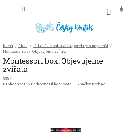
Přejít
na
NÁKU
obsah
KOŠÍK
Domů
/
Čtení
/
Látková a kontrastní leporela pro nejmenší
/
Montessori box: Objevujeme zvířata
Montessori box: Objevujeme
zvířata
5957
Průměrné
Neohodnoceno
Podrobnosti hodnocení
Značka:
Drobek
hodnocení
produktu
je
0,0
z
5
hvězdiček.