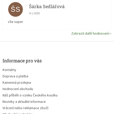
Šárka Sedlářová
ŠS
Hodnocení obchodu je 5 z 5 hvězdiček.
4.1.2026
vše super
Zobrazit další hodnocení
Z
á
p
a
Informace pro vás
t
Kontakty
í
Doprava a platba
Kamenná prodejna
Hodnocení obchodu
Náš příběh o vzniku Českého koutku
Novinky a aktuální informace
Vrácení nebo reklamace zboží