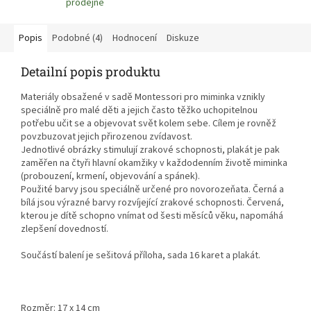
prodejně
Popis
Podobné (4)
Hodnocení
Diskuze
Detailní popis produktu
Materiály obsažené v sadě Montessori pro miminka vznikly
speciálně pro malé děti a jejich často těžko uchopitelnou
potřebu učit se a objevovat svět kolem sebe. Cílem je rovněž
povzbuzovat jejich přirozenou zvídavost.
Jednotlivé obrázky stimulují zrakové schopnosti, plakát je pak
zaměřen na čtyři hlavní okamžiky v každodenním životě miminka
(probouzení, krmení, objevování a spánek).
Použité barvy jsou speciálně určené pro novorozeňata. Černá a
bílá jsou výrazné barvy rozvíjející zrakové schopnosti. Červená,
kterou je dítě schopno vnímat od šesti měsíců věku, napomáhá
zlepšení dovedností.
Součástí balení je sešitová příloha, sada 16 karet a plakát.
Rozměr: 17 x 14 cm