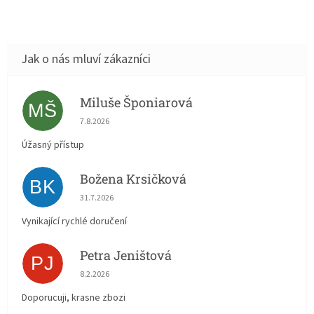
Miluše Šponiarová
MŠ
Hodnocení obchodu je 5 z 5 hvězdiček.
7.8.2026
Úžasný přístup
Božena Krsičková
BK
Hodnocení obchodu je 5 z 5 hvězdiček.
31.7.2026
Vynikající rychlé doručení
Petra Jeništová
PJ
Hodnocení obchodu je 5 z 5 hvězdiček.
8.2.2026
Doporucuji, krasne zbozi