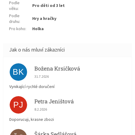
Podle
Pro děti od 3 let
věku
:
Podle
Hry a hračky
druhu
:
Pro koho
:
Holka
Božena Krsičková
BK
Hodnocení obchodu je 5 z 5 hvězdiček.
31.7.2026
Vynikající rychlé doručení
Petra Jeništová
PJ
Hodnocení obchodu je 5 z 5 hvězdiček.
8.2.2026
Doporucuji, krasne zbozi
Šárka Sedlářová