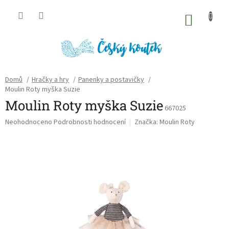
Přejít
na
NÁKU
obsah
KOŠÍK
Domů
/
Hračky a hry
/
Panenky a postavičky
/
Moulin Roty myška Suzie
Moulin Roty myška Suzie
667025
Průměrné
Neohodnoceno
Podrobnosti hodnocení
Značka:
Moulin Roty
hodnocení
produktu
je
0,0
z
5
hvězdiček.