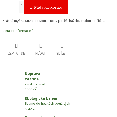
Přidat do košíku
Krásná myška Suzie od Moulin Roty potěší každou malou holčičku.
Detailní informace
ZEPTAT SE
HLÍDAT
SDÍLET
Doprava
zdarma
k nákupu nad
2000 Kč
Ekologické balení
Balíme do hezkých použitých
krabic.