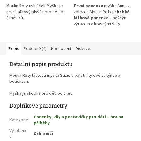
Moulin Roty usínáček Myška je
První panenka
myška Anna z
první látkový plyšák pro děti od
kolekce Moulin Roty je
hebká
0 měsíců.
látková panenka
s něžným
výrazem a krásnými šaty.
Hračka je ideální jako dárek pro
malé holčičky od 1 roku.
Popis
Podobné (4)
Hodnocení
Diskuze
Detailní popis produktu
Moulin Roty látková myška Suzie v baletní tylové sukýnce a
botičkách.
Myška je vhodná pro děti od 3 let.
Doplňkové parametry
Panenky, víly a postavičky pro děti – hra na
Kategorie
:
příběhy
Vyrobeno
Zahraničí
v
: