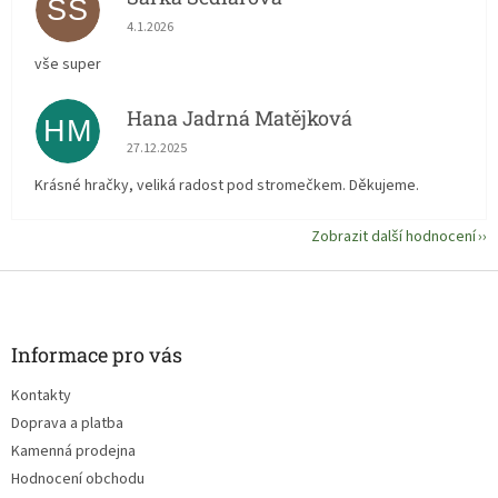
ŠS
Hodnocení obchodu je 5 z 5 hvězdiček.
4.1.2026
vše super
Hana Jadrná Matějková
HM
Hodnocení obchodu je 5 z 5 hvězdiček.
27.12.2025
Krásné hračky, veliká radost pod stromečkem. Děkujeme.
Zobrazit další hodnocení
Z
á
p
a
Informace pro vás
t
Kontakty
í
Doprava a platba
Kamenná prodejna
Hodnocení obchodu