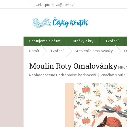
Přejít
sarkaspicakova@post.cz
na
obsah
Cestujeme s dětmi
Hračky a hry
Tvoření
Domů
Tvoření
Kreslení a omalovánky
O
Moulin Roty Omalovánky
MR64
Průměrné
Neohodnoceno
Podrobnosti hodnocení
Značka:
Moulin
hodnocení
produktu
je
0,0
z
5
hvězdiček.