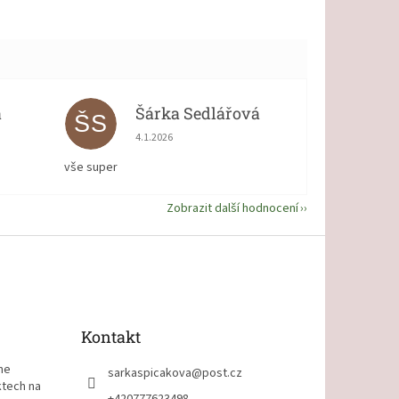
á
Šárka Sedlářová
ŠS
 5 z 5 hvězdiček.
Hodnocení obchodu je 5 z 5 hvězdiček.
4.1.2026
vše super
Zobrazit další hodnocení
Kontakt
me
sarkaspicakova
@
post.cz
ktech na