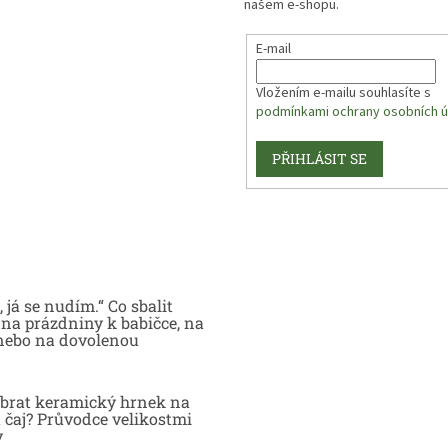
našem e-shopu.
E-mail
Vložením e-mailu souhlasíte s
podmínkami ochrany osobních ú
PŘIHLÁSIT SE
 já se nudím.“ Co sbalit
na prázdniny k babičce, na
nebo na dovolenou
brat keramický hrnek na
 čaj? Průvodce velikostmi
y