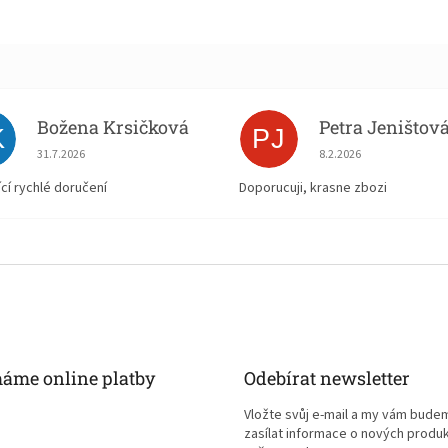
Božena Krsičková
Petra Jeništov
K
PJ
Hodnocení obchodu je 5 z 5 hvězdiček.
Hodnocení obchodu je
31.7.2026
8.2.2026
ící rychlé doručení
Doporucuji, krasne zbozi
máme online platby
Odebírat newsletter
Vložte svůj e-mail a my vám bude
zasílat informace o nových produ