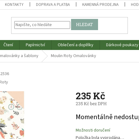
KONTAKTY
DOPRAVA A PLATBA
KAMENNÁ PRODEJNA
HOD
HLEDAT
Čtení
Papírnictví
Oblečení a doplňky
Dárkové poukazy
malovánky a šablony
Moulin Roty Omalovánky
2536
 Roty
235 Kč
235 Kč bez DPH
Měrná
Momentálně nedostu
cena:
Možnosti doručení
Položka byla vyprodána…