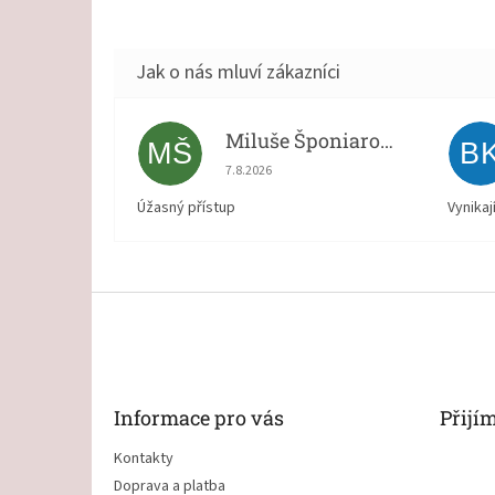
Miluše Šponiarová
MŠ
B
Hodnocení obchodu je 5 z 5 hvězdiček.
7.8.2026
Úžasný přístup
Vynikaj
Z
á
p
a
t
Informace pro vás
Přijí
í
Kontakty
Doprava a platba