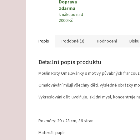
Doprava
zdarma
k nákupu nad
2000 Kč
Popis
Podobné (3)
Hodnocení
Disku
Detailní popis produktu
Moulin Roty Omalovánky s motivy půvabných francouz
Omalovávání milují všechny děti. Výsledné obrázky moh
Vykreslování děti uvolňuje, zklidní mysl, koncentruje na
Rozměry:
20 x 28 cm, 36 stran
Materiál: papír