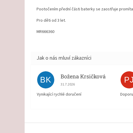
Pootočením přední části baterky se zaostřuje promíta
Pro děti od 3 let.
MR666360
Božena Krsičková
BK
P
Hodnocení obchodu je 5 z 5 hvězdiček.
31.7.2026
Vynikající rychlé doručení
Doporu
Z
á