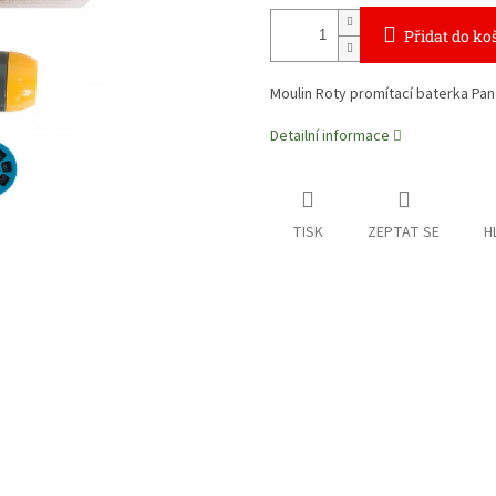
Přidat do ko
Moulin Roty promítací baterka Pan 
Detailní informace
TISK
ZEPTAT SE
H