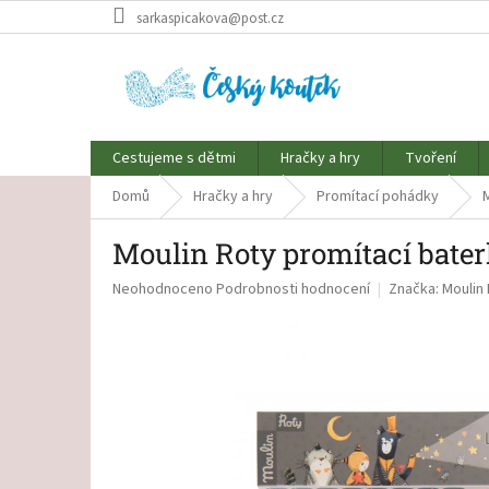
Přejít
sarkaspicakova@post.cz
na
obsah
Cestujeme s dětmi
Hračky a hry
Tvoření
Domů
Hračky a hry
Promítací pohádky
Moulin Roty promítací bate
Průměrné
Neohodnoceno
Podrobnosti hodnocení
Značka:
Moulin
hodnocení
produktu
je
0,0
z
5
hvězdiček.