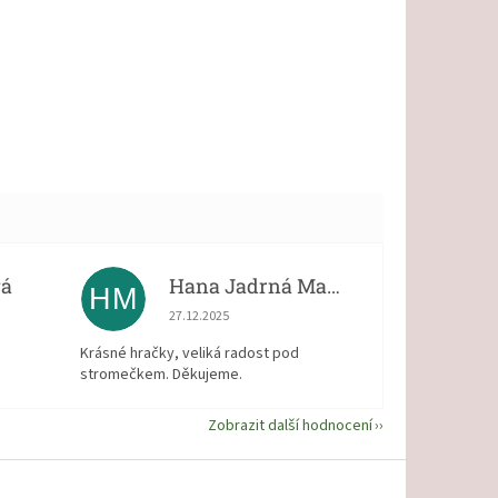
vá
Hana Jadrná Matějková
HM
 5 z 5 hvězdiček.
Hodnocení obchodu je 5 z 5 hvězdiček.
27.12.2025
Krásné hračky, veliká radost pod
stromečkem. Děkujeme.
Zobrazit další hodnocení