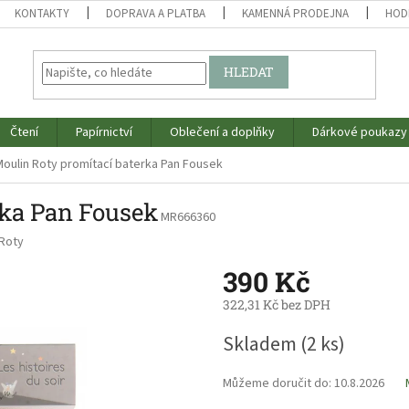
KONTAKTY
DOPRAVA A PLATBA
KAMENNÁ PRODEJNA
HOD
HLEDAT
Čtení
Papírnictví
Oblečení a doplňky
Dárkové poukazy
Moulin Roty promítací baterka Pan Fousek
rka Pan Fousek
MR666360
 Roty
390 Kč
322,31 Kč bez DPH
Měrná
Skladem
(2 ks)
cena:
Můžeme doručit do:
10.8.2026