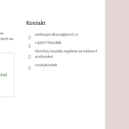
Kontakt
me
sarkaspicakova
@
post.cz
ktech na
+420777623498
Všechny novinky najdete na našem F
acebooku!
ceskykoutek
dajů