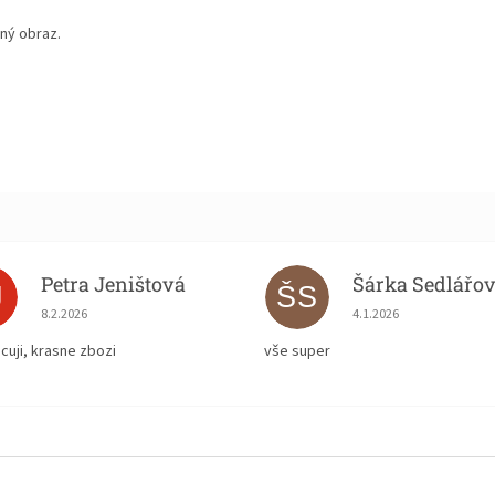
ný obraz.
Petra Jeništová
Šárka Sedlářo
J
ŠS
Hodnocení obchodu je 5 z 5 hvězdiček.
Hodnocení obchodu je
8.2.2026
4.1.2026
cuji, krasne zbozi
vše super