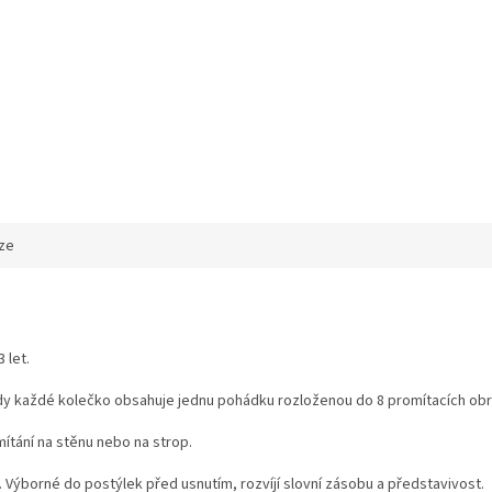
ze
 let.
 kdy každé kolečko obsahuje jednu pohádku rozloženou do 8 promítacích ob
mítání na stěnu nebo na strop.
í. Výborné do postýlek před usnutím, rozvíjí slovní zásobu a představivost.