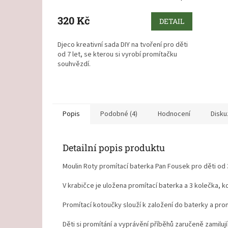
320 Kč
DETAIL
Djeco kreativní sada DIY na tvoření pro děti
od 7 let, se kterou si vyrobí promítačku
souhvězdí.
Popis
Podobné (4)
Hodnocení
Disku
Detailní popis produktu
Moulin Roty promítací baterka Pan Fousek pro děti od 3
V krabičce je uložena promítací baterka a 3 kolečka,
Promítací kotoučky slouží k založení do baterky a pro
Děti si promítání a vyprávění příběhů zaručeně zamiluj