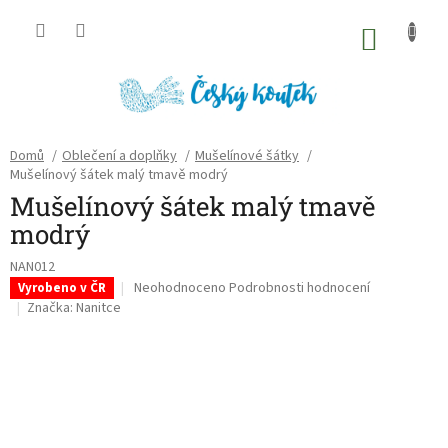
Přejít
na
NÁKU
obsah
KOŠÍK
Domů
/
Oblečení a doplňky
/
Mušelínové šátky
/
Mušelínový šátek malý tmavě modrý
Mušelínový šátek malý tmavě
modrý
NAN012
Průměrné
Neohodnoceno
Podrobnosti hodnocení
Vyrobeno v ČR
hodnocení
Značka:
Nanitce
produktu
je
0,0
z
5
hvězdiček.