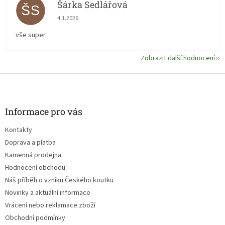
Šárka Sedlářová
ŠS
Hodnocení obchodu je 5 z 5 hvězdiček.
4.1.2026
vše super
Zobrazit další hodnocení
Z
á
p
a
Informace pro vás
t
Kontakty
í
Doprava a platba
Kamenná prodejna
Hodnocení obchodu
Náš příběh o vzniku Českého koutku
Novinky a aktuální informace
Vrácení nebo reklamace zboží
Obchodní podmínky