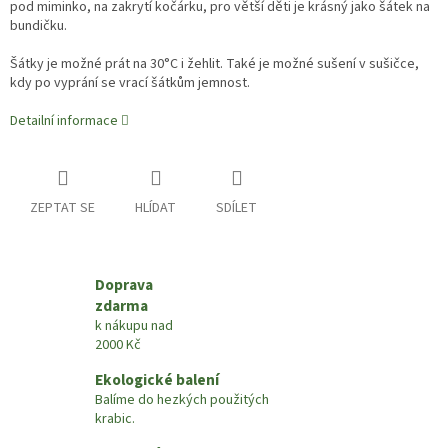
pod miminko, na zakrytí kočárku, pro větší děti je krásný jako šátek na
bundičku.
Šátky je možné prát na 30
°C i žehlit.
Také je možné sušení v sušičce,
kdy po vyprání se vrací šátkům jemnost.
Detailní informace
ZEPTAT SE
HLÍDAT
SDÍLET
Doprava
zdarma
k nákupu nad
2000 Kč
Ekologické balení
Balíme do hezkých použitých
krabic.