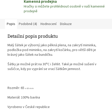
Kamenná prodejna
Hračky si můžete prohlédnout osobně v naší kamenné
prodejně
Popis
Podobné (4)
Hodnocení
Diskuze
Detailní popis produktu
Malý šátek je výborný jako pěkná plena, na zakrytí miminka,
podložka pod miminko, na zakrytí kočárku, pro větší děti je
krásný jako šátek na bundičku.
Šátky je možné prát na 30
°C i žehlit.
Také je možné sušení v
sušičce, kdy po vyprání se vrací šátkům jemnost.
Rozměr:
65
x 65 mm
Materiál: 100% bavlna
Vyrobeno v České republice