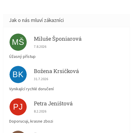
Miluše Šponiarová
MŠ
Hodnocení obchodu je 5 z 5 hvězdiček.
7.8.2026
Úžasný přístup
Božena Krsičková
BK
Hodnocení obchodu je 5 z 5 hvězdiček.
31.7.2026
Vynikající rychlé doručení
Petra Jeništová
PJ
Hodnocení obchodu je 5 z 5 hvězdiček.
8.2.2026
Doporucuji, krasne zbozi