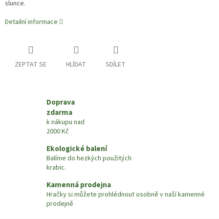
slunce.
Detailní informace
ZEPTAT SE
HLÍDAT
SDÍLET
Doprava
zdarma
k nákupu nad
2000 Kč
Ekologické balení
Balíme do hezkých použitých
krabic.
Kamenná prodejna
Hračky si můžete prohlédnout osobně v naší kamenné
prodejně