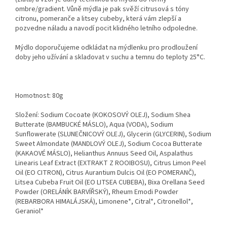
ombre/gradient. Vůně mýdla je pak svěží citrusová s tóny
citronu, pomeranče a litsey cubeby, která vám zlepší a
pozvedne náladu a navodí pocit klidného letního odpoledne.
Mýdlo doporučujeme odkládat na mýdlenku pro prodloužení
doby jeho užívání a skladovat v suchu a temnu do teploty 25°C.
Homotnost: 80g
Složení: Sodium Cocoate (KOKOSOVÝ OLEJ), Sodium Shea
Butterate (BAMBUCKÉ MÁSLO), Aqua (VODA), Sodium
Sunflowerate (SLUNEČNICOVÝ OLEJ), Glycerin (GLYCERIN), Sodium
Sweet Almondate (MANDLOVÝ OLEJ), Sodium Cocoa Butterate
(KAKAOVÉ MÁSLO), Helianthus Annuus Seed Oil, Aspalathus
Linearis Leaf Extract (EXTRAKT Z ROOIBOSU), Citrus Limon Peel
Oil (EO CITRON), Citrus Aurantium Dulcis Oil (EO POMERANČ),
Litsea Cubeba Fruit Oil (EO LITSEA CUBEBA), Bixa Orellana Seed
Powder (ORELÁNÍK BARVÍŘSKÝ), Rheum Emodi Powder
(REBARBORA HIMALÁJSKÁ), Limonene*, Citral*, Citronellol*,
Geraniol*