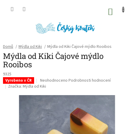
Přejít
na
NÁKU
obsah
KOŠÍK
Domů
/
Mýdla od Kiki
/
Mýdla od Kiki Čajové mýdlo Rooibos
Mýdla od Kiki Čajové mýdlo
Rooibos
9325
Průměrné
Neohodnoceno
Podrobnosti hodnocení
Vyrobeno v ČR
hodnocení
Značka:
Mýdla od Kiki
produktu
je
0,0
z
5
hvězdiček.