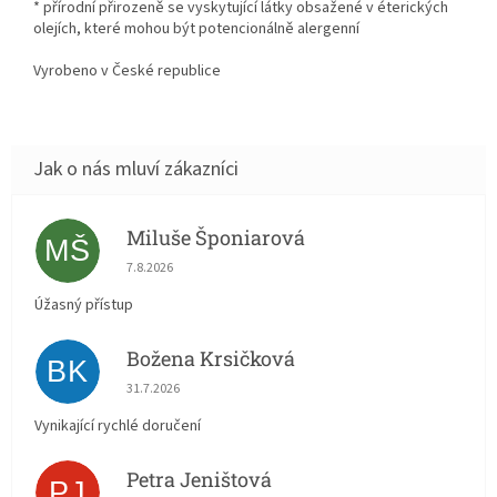
* přírodní přirozeně se vyskytující látky obsažené v éterických
olejích, které mohou být potencionálně alergenní
Vyrobeno v České republice
Miluše Šponiarová
MŠ
Hodnocení obchodu je 5 z 5 hvězdiček.
7.8.2026
Úžasný přístup
Božena Krsičková
BK
Hodnocení obchodu je 5 z 5 hvězdiček.
31.7.2026
Vynikající rychlé doručení
Petra Jeništová
PJ