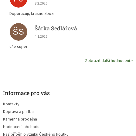
Hodnocení obchodu je 5 z 5 hvězdiček.
8.2.2026
Doporucuji, krasne zbozi
Šárka Sedlářová
ŠS
Hodnocení obchodu je 5 z 5 hvězdiček.
4.1.2026
vše super
Zobrazit další hodnocení
Z
á
p
a
Informace pro vás
t
Kontakty
í
Doprava a platba
Kamenná prodejna
Hodnocení obchodu
Náš příběh o vzniku Českého koutku