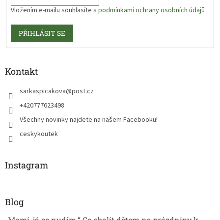
Vložením e-mailu souhlasíte s
podmínkami ochrany osobních údajů
PŘIHLÁSIT SE
Kontakt
sarkaspicakova
@
post.cz
+420777623498
Všechny novinky najdete na našem Facebooku!
ceskykoutek
Instagram
Blog
„Mami, já se nudím.“ Co sbalit dětem na prázdniny k