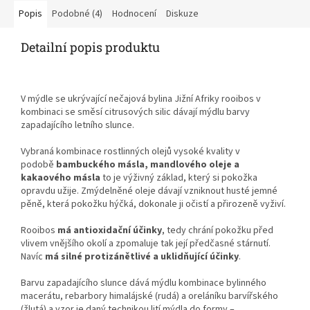
Popis
Podobné (4)
Hodnocení
Diskuze
Detailní popis produktu
V mýdle se ukrývající nečajová bylina Jižní Afriky rooibos v
kombinaci se směsí citrusových silic dávají mýdlu barvy
zapadajícího letního slunce.
Vybraná kombinace rostlinných olejů vysoké kvality v
podobě
bambuckého másla, mandlového oleje a
kakaového másla
to je výživný základ, který si pokožka
opravdu užije. Zmýdelněné oleje dávají vzniknout husté jemné
pěně, která pokožku hýčká, dokonale ji očistí a přirozeně vyživí.
Rooibos
má antioxidační účinky
, tedy chrání pokožku před
vlivem vnějšího okolí a zpomaluje tak její předčasné stárnutí.
Navíc
má silné protizánětlivé a uklidňující účinky
.
Barvu zapadajícího slunce dává mýdlu kombinace bylinného
macerátu, rebarbory himalájské (rudá) a oreláníku barvířského
(žlutá) a vzor je daný technikou lití mýdla do formy –