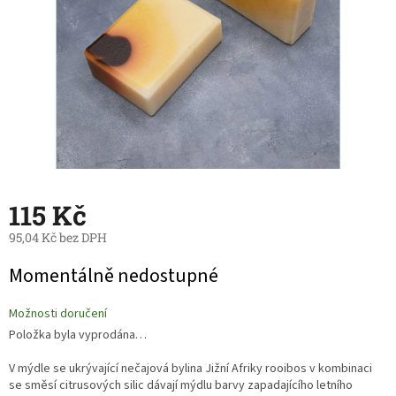
115 Kč
95,04 Kč bez DPH
Měrná
Momentálně nedostupné
cena:
Možnosti doručení
Položka byla vyprodána…
V mýdle se ukrývající nečajová bylina Jižní Afriky rooibos v kombinaci
se směsí citrusových silic dávají mýdlu barvy zapadajícího letního