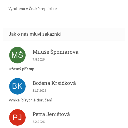
Vyrobeno v České republice
Miluše Šponiarová
MŠ
Hodnocení obchodu je 5 z 5 hvězdiček.
7.8.2026
Úžasný přístup
Božena Krsičková
BK
Hodnocení obchodu je 5 z 5 hvězdiček.
31.7.2026
Vynikající rychlé doručení
Petra Jeništová
PJ
Hodnocení obchodu je 5 z 5 hvězdiček.
8.2.2026