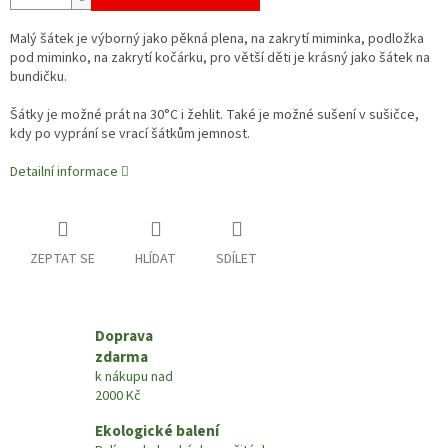
Malý šátek je výborný jako pěkná plena, na zakrytí miminka, podložka
pod miminko, na zakrytí kočárku, pro větší děti je krásný jako šátek na
bundičku.
Šátky je možné prát na 30
°C i žehlit.
Také je možné sušení v sušičce,
kdy po vyprání se vrací šátkům jemnost.
Detailní informace
ZEPTAT SE
HLÍDAT
SDÍLET
Doprava
zdarma
k nákupu nad
2000 Kč
Ekologické balení