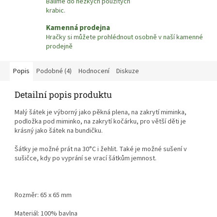
Balíme do hezkých použitých
krabic.
Kamenná prodejna
Hračky si můžete prohlédnout osobně v naší kamenné
prodejně
Popis
Podobné (4)
Hodnocení
Diskuze
Detailní popis produktu
Malý šátek je výborný jako pěkná plena, na zakrytí miminka,
podložka pod miminko, na zakrytí kočárku, pro větší děti je
krásný jako šátek na bundičku.
Šátky je možné prát na 30
°C i žehlit.
Také je možné sušení v
sušičce, kdy po vyprání se vrací šátkům jemnost.
Rozměr:
65
x 65 mm
Materiál: 100% bavlna