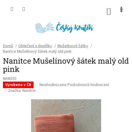
Přejít
na
NÁKU
obsah
KOŠÍK
Domů
/
Oblečení a doplňky
/
Mušelínové šátky
/
Nanitce Mušelínový šátek malý old pink
Nanitce Mušelínový šátek malý old
pink
NAN030
Průměrné
Neohodnoceno
Podrobnosti hodnocení
Vyrobeno v ČR
hodnocení
Značka:
Nanitce
produktu
je
0,0
z
5
hvězdiček.