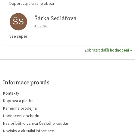
Doporucuji, krasne zbozi
Šárka Sedlářová
ŠS
Hodnocení obchodu je 5 z 5 hvězdiček.
4.1.2026
vše super
Zobrazit další hodnocení
Z
á
p
a
Informace pro vás
t
Kontakty
í
Doprava a platba
Kamenná prodejna
Hodnocení obchodu
Náš příběh o vzniku Českého koutku
Novinky a aktuální informace