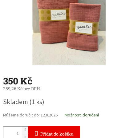
350 Kč
289,26 Kč bez DPH
Měrná
Skladem
(1 ks)
cena:
Můžeme doručit do:
12.8.2026
Možnosti doručení
Přidat do košíku