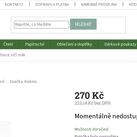
KONTAKTY
DOPRAVA A PLATBA
KAMENNÁ PRODEJNA
HOD
HLEDAT
Čtení
Papírnictví
Oblečení a doplňky
Dárkové poukazy
šnice vlčí mák
ení
Značka:
Kokino
270 Kč
223,14 Kč bez DPH
Měrná
Momentálně nedostu
cena:
Možnosti doručení
Položka byla vyprodána…