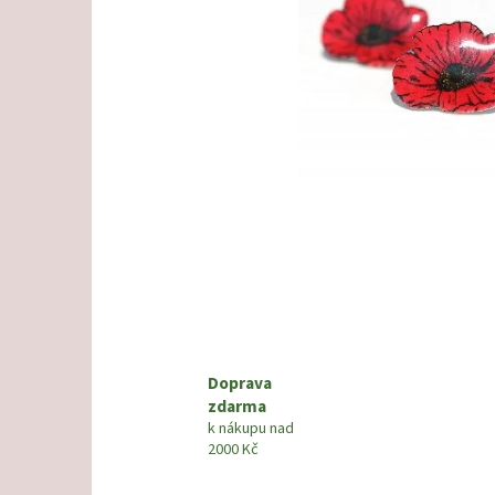
Doprava
zdarma
k nákupu nad
2000 Kč