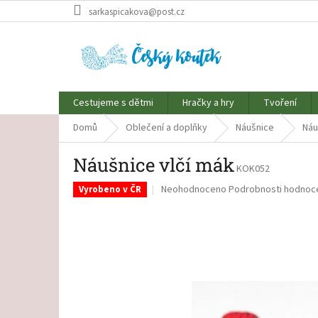
Přejít
sarkaspicakova@post.cz
na
obsah
Cestujeme s dětmi
Hračky a hry
Tvoření
Domů
Oblečení a doplňky
Náušnice
Náu
Náušnice vlčí mák
KOK052
Průměrné
Neohodnoceno
Podrobnosti hodnoc
Vyrobeno v ČR
hodnocení
produktu
je
0,0
z
5
hvězdiček.