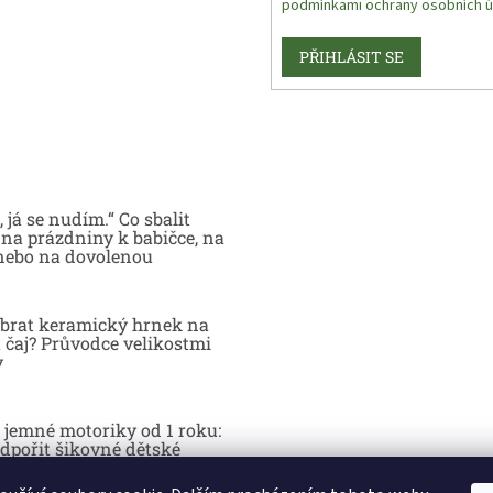
podmínkami ochrany osobních ú
PŘIHLÁSIT SE
 já se nudím.“ Co sbalit
na prázdniny k babičce, na
nebo na dovolenou
brat keramický hrnek na
 čaj? Průvodce velikostmi
y
 jemné motoriky od 1 roku:
dpořit šikovné dětské
y hrou