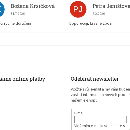
Božena Krsičková
Petra Jeništov
K
PJ
Hodnocení obchodu je 5 z 5 hvězdiček.
Hodnocení obchodu je
31.7.2026
8.2.2026
ící rychlé doručení
Doporucuji, krasne zbozi
máme online platby
Odebírat newsletter
Vložte svůj e-mail a my vám bude
zasílat informace o nových produ
našem e-shopu.
E-mail
Vložením e-mailu souhlasíte s