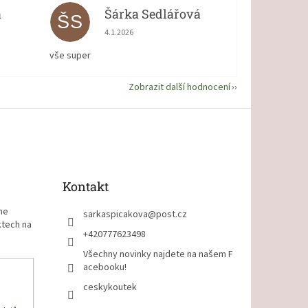
á
Šárka Sedlářová
ŠS
 5 z 5 hvězdiček.
Hodnocení obchodu je 5 z 5 hvězdiček.
4.1.2026
vše super
Zobrazit další hodnocení
Kontakt
me
sarkaspicakova
@
post.cz
ktech na
+420777623498
Všechny novinky najdete na našem F
acebooku!
ceskykoutek