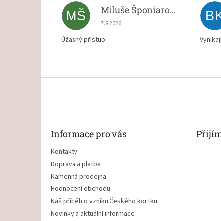
Miluše Šponiarová
MŠ
B
Hodnocení obchodu je 5 z 5 hvězdiček.
7.8.2026
Úžasný přístup
Vynikaj
Z
á
p
a
t
Informace pro vás
Přijí
í
Kontakty
Doprava a platba
Kamenná prodejna
Hodnocení obchodu
Náš příběh o vzniku Českého koutku
Novinky a aktuální informace