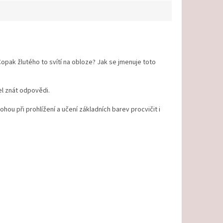
opak žlutého to svítí na obloze? Jak se jmenuje toto
el znát odpovědi.
ou při prohlížení a učení základních barev procvičit i