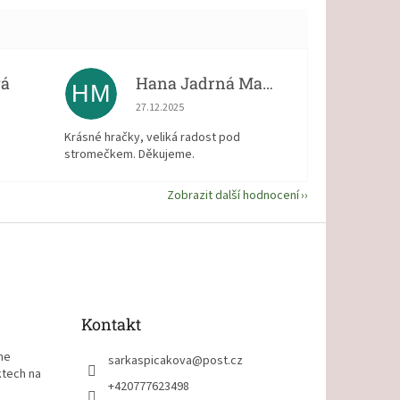
vá
Hana Jadrná Matějková
HM
 5 z 5 hvězdiček.
Hodnocení obchodu je 5 z 5 hvězdiček.
27.12.2025
Krásné hračky, veliká radost pod
stromečkem. Děkujeme.
Zobrazit další hodnocení
Kontakt
me
sarkaspicakova
@
post.cz
ktech na
+420777623498