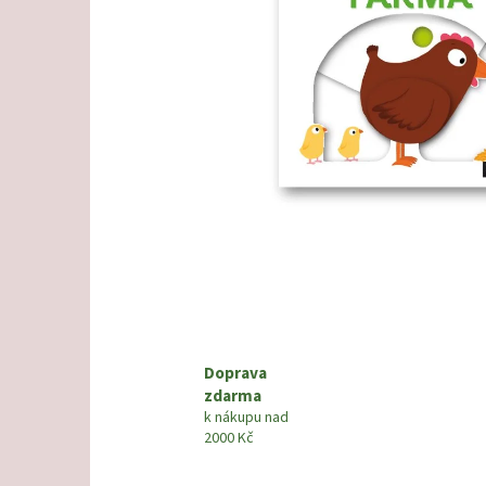
Doprava
zdarma
k nákupu nad
2000 Kč