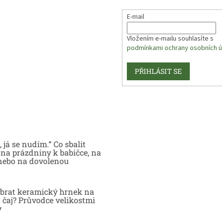
E-mail
Vložením e-mailu souhlasíte s
podmínkami ochrany osobních ú
PŘIHLÁSIT SE
 já se nudím.“ Co sbalit
na prázdniny k babičce, na
nebo na dovolenou
brat keramický hrnek na
 čaj? Průvodce velikostmi
y