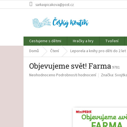
Přejít
sarkaspicakova@post.cz
na
obsah
Cestujeme s dětmi
Hračky a hry
Tvoření
Domů
Čtení
Leporela a knihy pro děti do 2 let
Objevujeme svět! Farma
9781
Průměrné
Neohodnoceno
Podrobnosti hodnocení
Značka:
Svojtk
hodnocení
produktu
je
0,0
z
5
hvězdiček.