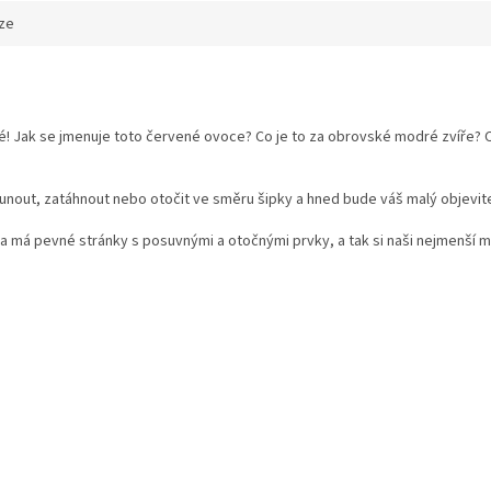
ze
é! Jak se jmenuje toto červené ovoce? Co je to za obrovské modré zvíře? C
ysunout, zatáhnout nebo otočit ve směru šipky a hned bude váš malý objevit
 má pevné stránky s posuvnými a otočnými prvky, a tak si naši nejmenší moh