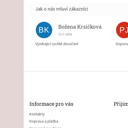
Božena Krsičková
BK
P
Hodnocení obchodu je 5 z 5 hvězdiček.
31.7.2026
Vynikající rychlé doručení
Doporu
Z
á
p
a
t
Informace pro vás
Přijí
í
Kontakty
Doprava a platba