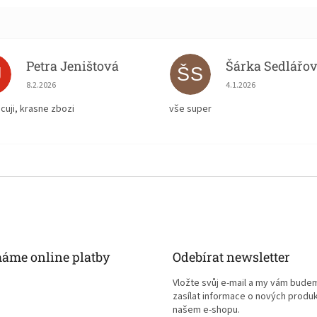
Petra Jeništová
Šárka Sedlářo
J
ŠS
Hodnocení obchodu je 5 z 5 hvězdiček.
Hodnocení obchodu je
8.2.2026
4.1.2026
cuji, krasne zbozi
vše super
máme online platby
Odebírat newsletter
Vložte svůj e-mail a my vám bude
zasílat informace o nových produ
našem e-shopu.