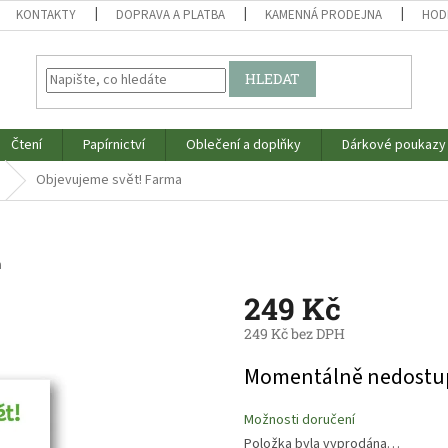
KONTAKTY
DOPRAVA A PLATBA
KAMENNÁ PRODEJNA
HOD
HLEDAT
Čtení
Papírnictví
Oblečení a doplňky
Dárkové poukazy
Objevujeme svět! Farma
a
249 Kč
249 Kč bez DPH
Měrná
Momentálně nedostu
cena:
Možnosti doručení
Položka byla vyprodána…