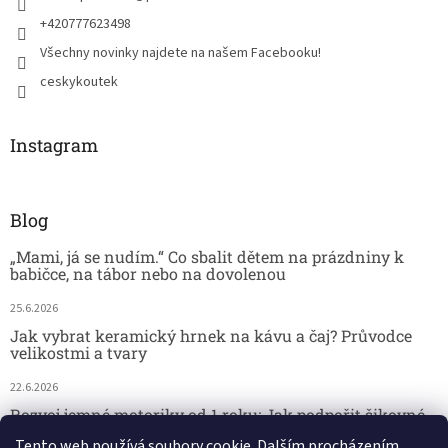
+420777623498
Všechny novinky najdete na našem Facebooku!
ceskykoutek
Instagram
Blog
„Mami, já se nudím.“ Co sbalit dětem na prázdniny k
babičce, na tábor nebo na dovolenou
25.6.2026
Jak vybrat keramický hrnek na kávu a čaj? Průvodce
velikostmi a tvary
22.6.2026
Rozvoj jemné motoriky od 1 roku: Jak podpořit šikovné
dětské ručičky hrou
Tento web používá soubory cookie. Dalším procházením