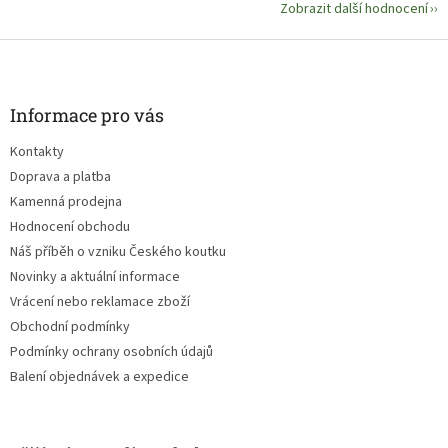
Zobrazit další hodnocení
Z
á
p
a
Informace pro vás
t
Kontakty
í
Doprava a platba
Kamenná prodejna
Hodnocení obchodu
Náš příběh o vzniku Českého koutku
Novinky a aktuální informace
Vrácení nebo reklamace zboží
Obchodní podmínky
Podmínky ochrany osobních údajů
Balení objednávek a expedice