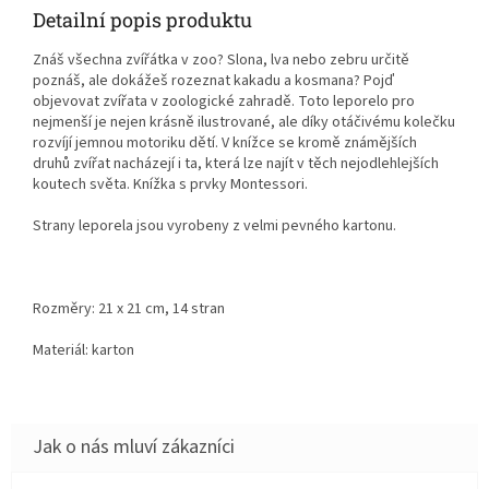
Detailní popis produktu
Znáš všechna zvířátka v zoo? Slona, lva nebo zebru určitě
poznáš, ale dokážeš rozeznat kakadu a kosmana? Pojď
objevovat zvířata v zoologické zahradě. Toto leporelo pro
nejmenší je nejen krásně ilustrované, ale díky otáčivému kolečku
rozvíjí jemnou motoriku dětí. V knížce se kromě známějších
druhů zvířat nacházejí i ta, která lze najít v těch nejodlehlejších
koutech světa. Knížka s prvky Montessori.
Strany leporela jsou vyrobeny z velmi pevného kartonu.
Rozměry: 21 x 21 cm, 14 stran
Materiál: karton