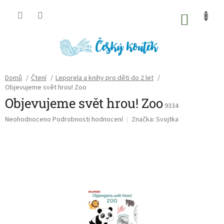
Přejít
na
NÁKU
obsah
KOŠÍK
Domů
/
Čtení
/
Leporela a knihy pro děti do 2 let
/
Objevujeme svět hrou! Zoo
Objevujeme svět hrou! Zoo
9334
Průměrné
Neohodnoceno
Podrobnosti hodnocení
Značka:
Svojtka
hodnocení
produktu
je
0,0
z
5
hvězdiček.