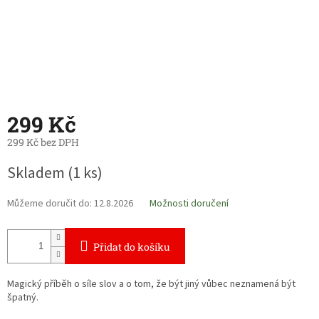
299 Kč
299 Kč bez DPH
Měrná
Skladem
(1 ks)
cena:
Můžeme doručit do:
12.8.2026
Možnosti doručení
Přidat do košíku
Magický příběh o síle slov a o tom, že být jiný vůbec neznamená být
špatný.