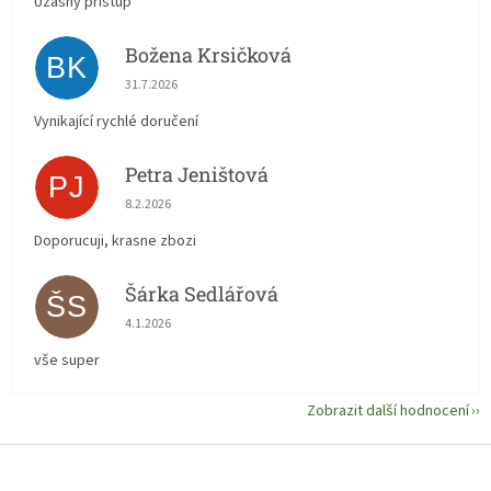
Úžasný přístup
Božena Krsičková
BK
Hodnocení obchodu je 5 z 5 hvězdiček.
31.7.2026
Vynikající rychlé doručení
Petra Jeništová
PJ
Hodnocení obchodu je 5 z 5 hvězdiček.
8.2.2026
Doporucuji, krasne zbozi
Šárka Sedlářová
ŠS
Hodnocení obchodu je 5 z 5 hvězdiček.
4.1.2026
vše super
Zobrazit další hodnocení
Z
á