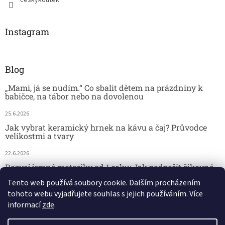
Instagram
Blog
„Mami, já se nudím.“ Co sbalit dětem na prázdniny k
babičce, na tábor nebo na dovolenou
25.6.2026
Jak vybrat keramický hrnek na kávu a čaj? Průvodce
velikostmi a tvary
22.6.2026
Rozvoj jemné motoriky od 1 roku: Jak podpořit šikovné
dětské ručičky hrou
Tento web používá soubory cookie. Dalším procházením
tohoto webu vyjadřujete souhlas s jejich používáním. Více
18.6.2026
informací
zde
.