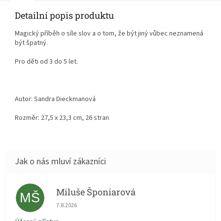
Detailní popis produktu
Magický příběh o síle slov a o tom, že být jiný vůbec neznamená
být špatný.
Pro děti od 3 do 5 let.
Autor: Sandra Dieckmanová
Rozměr: 27,5 x 23,3 cm, 26 stran
Miluše Šponiarová
MŠ
Hodnocení obchodu je 5 z 5 hvězdiček.
7.8.2026