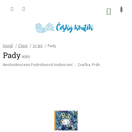
Přejít
na
NÁKU
obsah
KOŠÍK
Domů
/
Čtení
/
2+ let
/
Pady
Pady
4080
Průměrné
Neohodnoceno
Podrobnosti hodnocení
Značka:
Práh
hodnocení
produktu
je
0,0
z
5
hvězdiček.