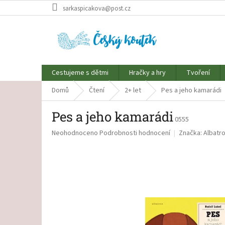
Přejít
sarkaspicakova@post.cz
na
obsah
Cestujeme s dětmi
Hračky a hry
Tvoření
Domů
Čtení
2+ let
Pes a jeho kamarádi
Pes a jeho kamarádi
0555
Průměrné
Neohodnoceno
Podrobnosti hodnocení
Značka:
Albatr
hodnocení
produktu
je
0,0
z
5
hvězdiček.