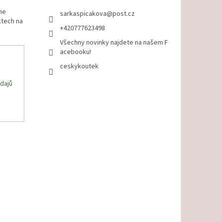
me
sarkaspicakova
@
post.cz
ktech na
+420777623498
Všechny novinky najdete na našem F
acebooku!
ceskykoutek
dajů