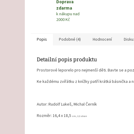
Doprava
zdarma
k nákupu nad
2000 Kč
Popis
Podobné (4)
Hodnocení
Disku
Detailní popis produktu
Prostorové leporelo pro nejmenší děti. Bavte se a poz
Ke každému zvířátku z knížky patří krátká básnička a na
Autor: Rudolf Lukeš, Michal Černík
Rozměr: 16,4 x 18,5
cm, 12 stran