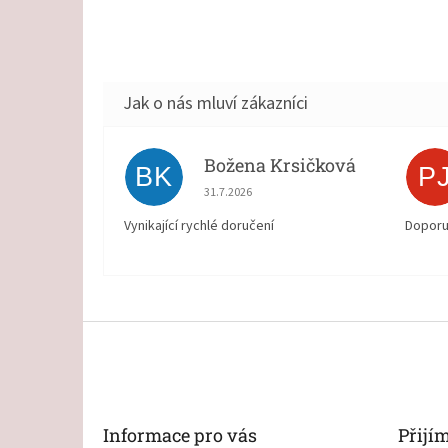
Božena Krsičková
BK
P
Hodnocení obchodu je 5 z 5 hvězdiček.
31.7.2026
Vynikající rychlé doručení
Doporu
Z
á
p
a
t
Informace pro vás
Přijí
í