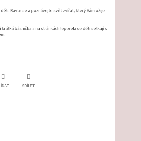
děti. Bavte se a poznávejte svět zvířat, který Vám ožije
 krátká básnička a na stránkách leporela se děti setkají s
em.
LÍDAT
SDÍLET