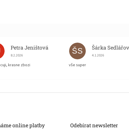
Petra Jeništová
Šárka Sedlářo
J
ŠS
Hodnocení obchodu je 5 z 5 hvězdiček.
Hodnocení obchodu je
8.2.2026
4.1.2026
cuji, krasne zbozi
vše super
máme online platby
Odebírat newsletter