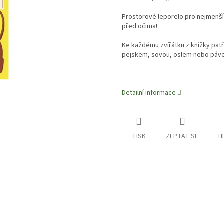
Prostorové leporelo pro nejmenší 
před očima!
Ke každému zvířátku z knížky patří
pej
skem, sovou, oslem nebo páv
Detailní informace
TISK
ZEPTAT SE
H