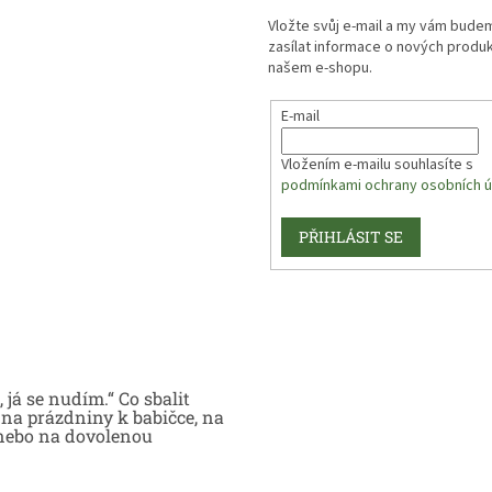
Vložte svůj e-mail a my vám bude
zasílat informace o nových produ
našem e-shopu.
E-mail
Vložením e-mailu souhlasíte s
podmínkami ochrany osobních ú
PŘIHLÁSIT SE
 já se nudím.“ Co sbalit
na prázdniny k babičce, na
nebo na dovolenou