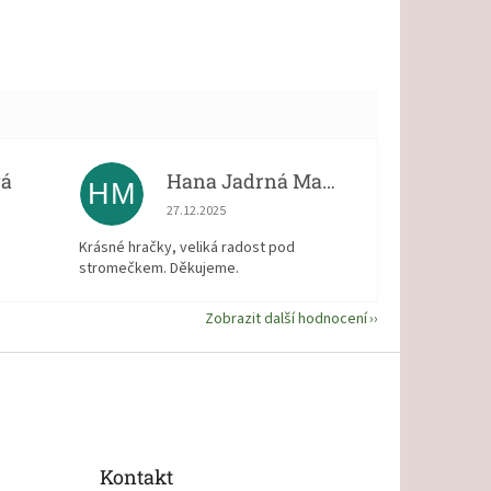
vá
Hana Jadrná Matějková
HM
 5 z 5 hvězdiček.
Hodnocení obchodu je 5 z 5 hvězdiček.
27.12.2025
Krásné hračky, veliká radost pod
stromečkem. Děkujeme.
Zobrazit další hodnocení
Kontakt