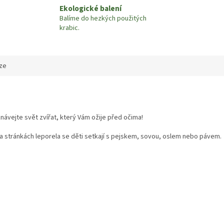
Ekologické balení
Balíme do hezkých použitých
krabic.
ze
návejte svět zvířat, který Vám ožije před očima!
 stránkách leporela se děti setkají s pej
skem, sovou, oslem nebo pávem.