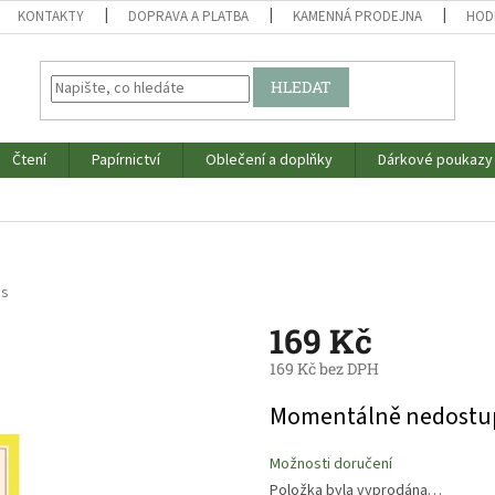
KONTAKTY
DOPRAVA A PLATBA
KAMENNÁ PRODEJNA
HOD
HLEDAT
Čtení
Papírnictví
Oblečení a doplňky
Dárkové poukazy
os
169 Kč
169 Kč bez DPH
Měrná
Momentálně nedostu
cena:
Možnosti doručení
Položka byla vyprodána…