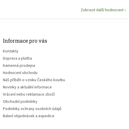
Zobrazit další hodnocení
Z
á
p
a
Informace pro vás
t
Kontakty
í
Doprava a platba
Kamenná prodejna
Hodnocení obchodu
Náš příběh o vzniku Českého koutku
Novinky a aktuální informace
Vrácení nebo reklamace zboží
Obchodní podmínky
Podmínky ochrany osobních údajů
Balení objednávek a expedice