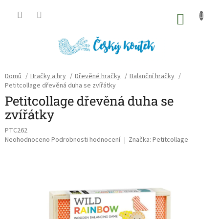
Přejít
na
NÁKU
obsah
KOŠÍK
Domů
/
Hračky a hry
/
Dřevěné hračky
/
Balanční hračky
/
Petitcollage dřevěná duha se zvířátky
Petitcollage dřevěná duha se
zvířátky
PTC262
Průměrné
Neohodnoceno
Podrobnosti hodnocení
Značka:
Petitcollage
hodnocení
produktu
je
0,0
z
5
hvězdiček.