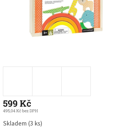
599 Kč
495,04 Kč bez DPH
Měrná
Skladem
(3 ks)
cena: