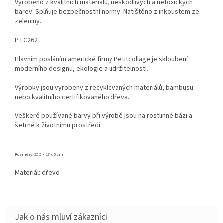
Vyrobeno z kvalitních materiálů, neškodlivých a netoxických
barev. Splňuje bezpečnostní normy. Natištěno z inkoustem ze
zeleniny.
PTC262
Hlavním posláním americké firmy Petitcollage je skloubení
moderního designu, ekologie a udržitelnosti.
Výrobky jsou vyrobeny z recyklovaných materiálů, bambusu
nebo kvalitního certifikovaného dřeva.
Veškeré používané barvy při výrobě jsou na rostlinné bázi a
šetrné k životnímu prostředí.
Rozměry:
25,5 × 17 x 5
c
m
Materiál: dřevo