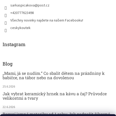
sarkaspicakova
@
post.cz
+420777623498
Všechny novinky najdete na našem Facebooku!
ceskykoutek
Instagram
Blog
„Mami, já se nudím.“ Co sbalit dětem na prázdniny k
babičce, na tábor nebo na dovolenou
25.6.2026
Jak vybrat keramický hrnek na kávu a čaj? Průvodce
velikostmi a tvary
22.6.2026
Rozvoj jemné motoriky od 1 roku: Jak podpořit šikovné