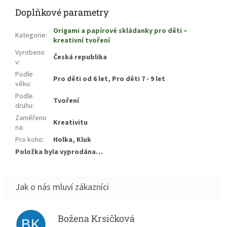
Doplňkové parametry
Origami a papírové skládanky pro děti –
Kategorie
:
kreativní tvoření
Vyrobeno
Česká republika
v
:
Podle
Pro děti od 6 let, Pro děti 7 - 9 let
věku
:
Podle
Tvoření
druhu
:
Zaměřeno
Kreativitu
na
:
Pro koho
:
Holka, Kluk
Položka byla vyprodána…
Božena Krsičková
BK