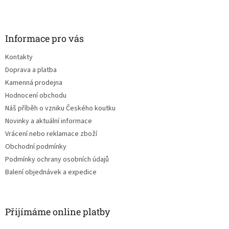
Z
á
p
a
Informace pro vás
t
Kontakty
í
Doprava a platba
Kamenná prodejna
Hodnocení obchodu
Náš příběh o vzniku Českého koutku
Novinky a aktuální informace
Vrácení nebo reklamace zboží
Obchodní podmínky
Podmínky ochrany osobních údajů
Balení objednávek a expedice
Přijímáme online platby