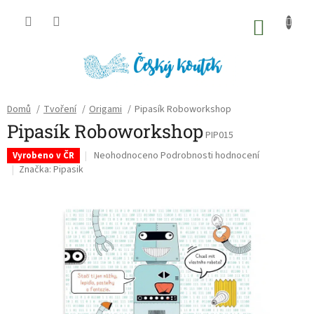
Přejít
na
NÁKU
obsah
KOŠÍK
Domů
/
Tvoření
/
Origami
/
Pipasík Roboworkshop
Pipasík Roboworkshop
PIP015
Průměrné
Neohodnoceno
Podrobnosti hodnocení
Vyrobeno v ČR
hodnocení
Značka:
Pipasik
produktu
je
0,0
z
5
hvězdiček.