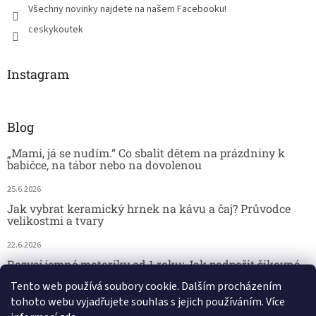
Všechny novinky najdete na našem Facebooku!
ceskykoutek
Instagram
Blog
„Mami, já se nudím.“ Co sbalit dětem na prázdniny k
babičce, na tábor nebo na dovolenou
25.6.2026
Jak vybrat keramický hrnek na kávu a čaj? Průvodce
velikostmi a tvary
22.6.2026
Rozvoj jemné motoriky od 1 roku: Jak podpořit šikovné
dětské ručičky hrou
Tento web používá soubory cookie. Dalším procházením
tohoto webu vyjadřujete souhlas s jejich používáním. Více
18.6.2026