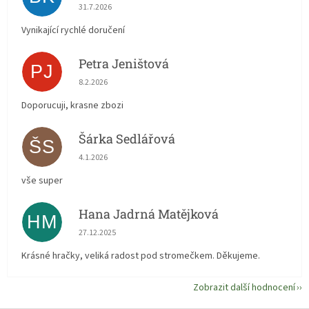
Hodnocení obchodu je 5 z 5 hvězdiček.
31.7.2026
Vynikající rychlé doručení
Petra Jeništová
PJ
Hodnocení obchodu je 5 z 5 hvězdiček.
8.2.2026
Doporucuji, krasne zbozi
Šárka Sedlářová
ŠS
Hodnocení obchodu je 5 z 5 hvězdiček.
4.1.2026
vše super
Hana Jadrná Matějková
HM
Hodnocení obchodu je 5 z 5 hvězdiček.
27.12.2025
Krásné hračky, veliká radost pod stromečkem. Děkujeme.
Zobrazit další hodnocení