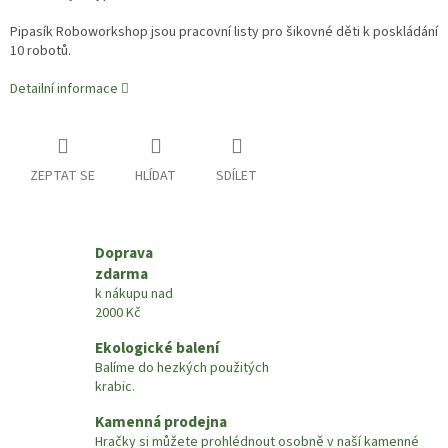
Pipasík Roboworkshop jsou pracovní listy pro šikovné děti k poskládání
10 robotů.
Detailní informace
ZEPTAT SE
HLÍDAT
SDÍLET
Doprava
zdarma
k nákupu nad
2000 Kč
Ekologické balení
Balíme do hezkých použitých
krabic.
Kamenná prodejna
Hračky si můžete prohlédnout osobně v naší kamenné