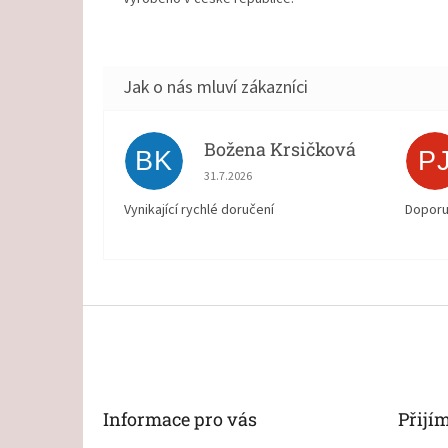
Božena Krsičková
BK
P
Hodnocení obchodu je 5 z 5 hvězdiček.
31.7.2026
Vynikající rychlé doručení
Doporu
Z
á
p
a
t
Informace pro vás
Přijí
í