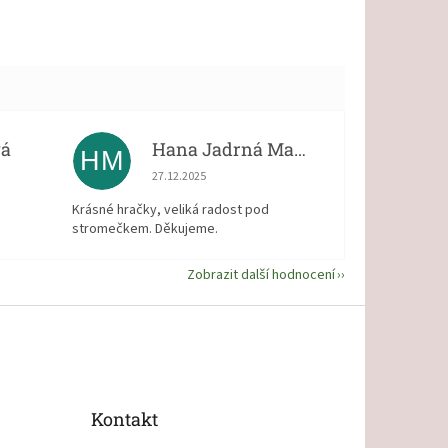
vá
Hana Jadrná Matějková
HM
 5 z 5 hvězdiček.
Hodnocení obchodu je 5 z 5 hvězdiček.
27.12.2025
Krásné hračky, veliká radost pod
stromečkem. Děkujeme.
Zobrazit další hodnocení
Kontakt