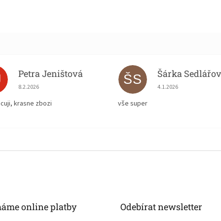
Petra Jeništová
Šárka Sedlářo
J
ŠS
Hodnocení obchodu je 5 z 5 hvězdiček.
Hodnocení obchodu je
8.2.2026
4.1.2026
cuji, krasne zbozi
vše super
máme online platby
Odebírat newsletter