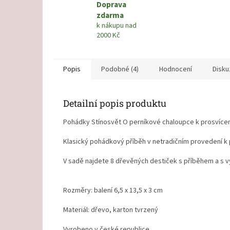
Doprava
zdarma
k nákupu nad
2000 Kč
Popis
Podobné (4)
Hodnocení
Disku
Detailní popis produktu
Pohádky Stínosvět O perníkové chaloupce k prosvícení 
Klasický pohádkový příběh v netradičním provedení k 
V sadě najdete 8 dřevěných destiček s příběhem a s 
Rozměry: balení 6,5 x 13,5 x 3 cm
Materiál: dřevo, karton tvrzený
Vyrobeno v české republice.