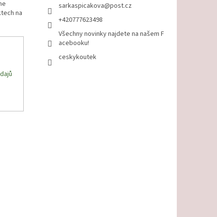
me
sarkaspicakova
@
post.cz
ktech na
+420777623498
Všechny novinky najdete na našem F
acebooku!
ceskykoutek
dajů