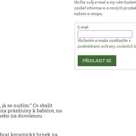
Vložte svůj e-mail a my vám bude
zasílat informace o nových produ
našem e-shopu.
E-mail
Vložením e-mailu souhlasíte s
podmínkami ochrany osobních ú
PŘIHLÁSIT SE
 já se nudím.“ Co sbalit
na prázdniny k babičce, na
nebo na dovolenou
brat keramický hrnek na