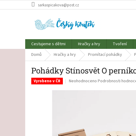
Přejít
sarkaspicakova@post.cz
na
obsah
Cestujeme s dětmi
Hračky a hry
Tvoření
Domů
Hračky a hry
Promítací pohádky
Pohádky Stínosvět O perník
Průměrné
Neohodnoceno
Podrobnosti hodnoc
Vyrobeno v ČR
hodnocení
produktu
je
0,0
z
5
hvězdiček.