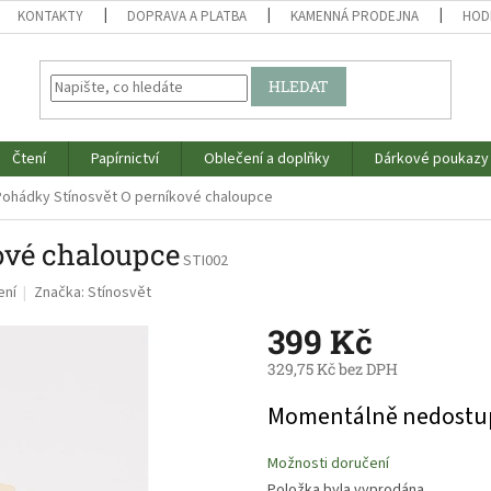
KONTAKTY
DOPRAVA A PLATBA
KAMENNÁ PRODEJNA
HOD
HLEDAT
Čtení
Papírnictví
Oblečení a doplňky
Dárkové poukazy
Pohádky Stínosvět O perníkové chaloupce
ové chaloupce
STI002
ení
Značka:
Stínosvět
399 Kč
329,75 Kč bez DPH
Měrná
Momentálně nedostu
cena:
Možnosti doručení
Položka byla vyprodána…