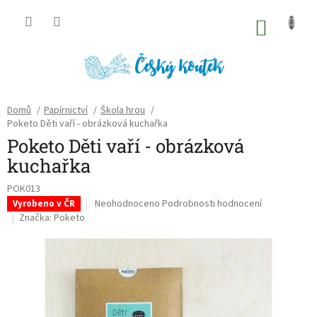
Přejít
na
NÁKU
obsah
KOŠÍK
Domů
/
Papírnictví
/
Škola hrou
/
Poketo Děti vaří - obrázková kuchařka
Poketo Děti vaří - obrázková
kuchařka
POK013
Průměrné
Neohodnoceno
Podrobnosti hodnocení
Vyrobeno v ČR
hodnocení
Značka:
Poketo
produktu
je
0,0
z
5
hvězdiček.