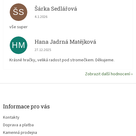
Šárka Sedlářová
ŠS
Hodnocení obchodu je 5 z 5 hvězdiček.
4.1.2026
vše super
Hana Jadrná Matějková
HM
Hodnocení obchodu je 5 z 5 hvězdiček.
27.12.2025
Krásné hračky, veliká radost pod stromečkem. Děkujeme.
Zobrazit další hodnocení
Z
á
p
a
Informace pro vás
t
Kontakty
í
Doprava a platba
Kamenná prodejna