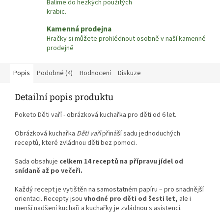
Balíme do hezkých použitých
krabic.
Kamenná prodejna
Hračky si můžete prohlédnout osobně v naší kamenné
prodejně
Popis
Podobné (4)
Hodnocení
Diskuze
Detailní popis produktu
Poketo Děti vaří - obrázková kuchařka pro děti od 6 let.
Obrázková kuchařka
Děti vaří
přináší sadu jednoduchých
receptů, které zvládnou děti bez pomoci.
Sada obsahuje
celkem 14 receptů na přípravu jídel od
snídaně až po večeři.
Každý recept je vytištěn na samostatném papíru – pro snadnější
orientaci. Recepty jsou
vhodné pro děti od šesti let,
ale i
menší nadšení kuchaři a kuchařky je zvládnou s asistencí.