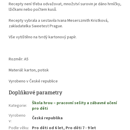
Recepty není třeba odvažovat, množství surovin je dáno hrníčky,
lžičkami nebo počtem kusů.
Recepty vybrala a sestavila Ivana Meserszmith Kristková,
zakladatelka Sweetest Prague.
Vše vytištěno na tvrdý kartonový papír.
Rozměr: A5
Materiál: karton, potisk
Vyrobeno v České republice
Doplňkové parametry
Škola hrou – pracovní sešity a zábavné učení
Kategorie
:
pro děti
Vyrobeno
Česká republika
v
:
Podle věku
:
Pro děti od 6 let, Pro děti 7 - 9 let