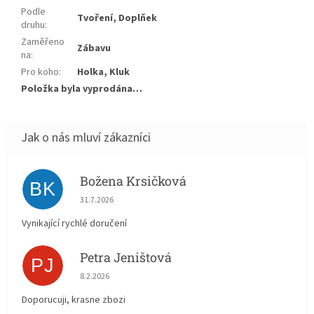
Podle
Tvoření, Doplňek
druhu
:
Zaměřeno
Zábavu
na
:
Pro koho
:
Holka, Kluk
Položka byla vyprodána…
Božena Krsičková
BK
Hodnocení obchodu je 5 z 5 hvězdiček.
31.7.2026
Vynikající rychlé doručení
Petra Jeništová
PJ
Hodnocení obchodu je 5 z 5 hvězdiček.
8.2.2026
Doporucuji, krasne zbozi