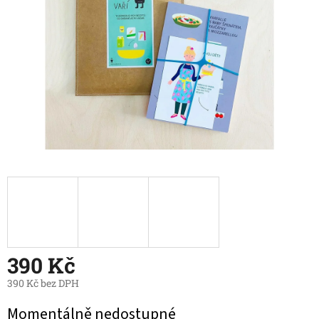
390 Kč
390 Kč bez DPH
Měrná
Momentálně nedostupné
cena: