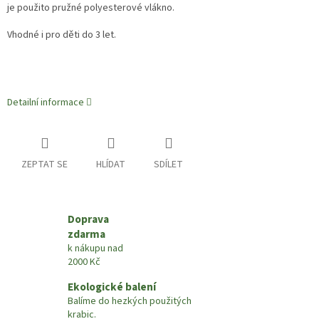
je použito pružné polyesterové vlákno.
Vhodné i pro děti do 3 let.
Detailní informace
ZEPTAT SE
HLÍDAT
SDÍLET
Doprava
zdarma
k nákupu nad
2000 Kč
Ekologické balení
Balíme do hezkých použitých
krabic.