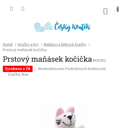
Přejít
na
NÁKU
obsah
KOŠÍK
Domů
/
Hračky a hry
/
Maňásci a látkové hračky
/
Prstový maňásek kočička
Prstový maňásek kočička
NOE052
Průměrné
Neohodnoceno
Podrobnosti hodnocení
Vyrobeno v ČR
hodnocení
Značka:
Noe
produktu
je
0,0
z
5
hvězdiček.