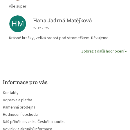
vše super
Hana Jadrná Matějková
HM
Hodnocení obchodu je 5 z 5 hvězdiček.
27.12.2025
Krásné hračky, veliká radost pod stromečkem. Děkujeme.
Zobrazit další hodnocení
Z
á
p
a
Informace pro vás
t
Kontakty
í
Doprava a platba
Kamenná prodejna
Hodnocení obchodu
Náš příběh o vzniku Českého koutku
Novinky a aktuální informace