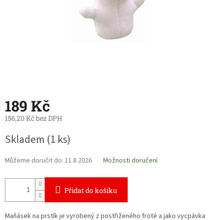
189 Kč
156,20 Kč bez DPH
Měrná
Skladem
(1 ks)
cena:
Můžeme doručit do:
11.8.2026
Možnosti doručení
Přidat do košíku
Maňásek na prstík je vyrobený z postřiženého froté a jako vycpávka