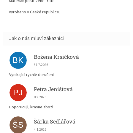
Materiál: postřižené froté
Vyrobeno v České republice.
Božena Krsičková
BK
Hodnocení obchodu je 5 z 5 hvězdiček.
31.7.2026
Vynikající rychlé doručení
Petra Jeništová
PJ
Hodnocení obchodu je 5 z 5 hvězdiček.
8.2.2026
Doporucuji, krasne zbozi
Šárka Sedlářová
ŠS
Hodnocení obchodu je 5 z 5 hvězdiček.
4.1.2026